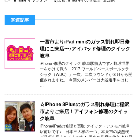
-
iPhone イヤフォン
,
あま市
,
iPhoneその他修理
,
愛知県
関連記事
一宮市よりiPad miniのガラス割れ即日修
理にご来店〜♪アイパッド修理のクイック
岐阜
iPhone 修理のクイック 岐阜駅前店です♪ 野球世界
一をかけて戦う「2017 ワールドベースボールクラ
シック（WBC）」一次、二次ラウンドが３月から開
催されますね。 今回のメンバーは大谷選手をはじ
…
☆iPhone 8Plusのガラス割れ修理に稲沢
市よりご来店！アイフォン修理のクイッ
ク岐阜
iPhone/iPadの修理と買取 クイック・アメモバ岐阜
駅前店です♪ 日本三大桜の一つ、本巣市の淡墨桜