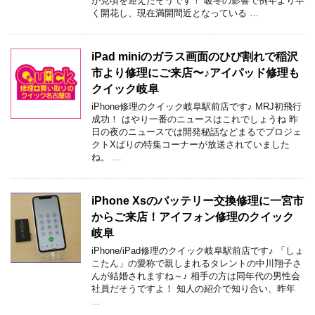
が見頃を迎えたそうです！ 暖冬の影響で例年より早
く開花し、現在満開間近となっている …
iPad miniのガラス画面のひび割れで稲沢
市より修理にご来店〜♪アイパッド修理も
クイック岐阜
iPhone修理のクイック岐阜駅前店です♪ MRJ初飛行
成功！ はやり一番のニュースはこれでしょうね 昨
日の夜のニュースでは開発秘話などまるでプロジェ
クトXばりの特集コーナーが放送されていました
ね。 …
iPhone Xsのバッテリー交換修理に一宮市
からご来店！アイフォン修理のクイック
岐阜
iPhone/iPad修理のクイック岐阜駅前店です♪ 「しょ
こたん」の愛称で親しまれるタレントの中川翔子さ
んが結婚されますね～♪ 相手の方は同年代の男性会
社員だそうですよ！ 知人の紹介で知り合い、昨年
…