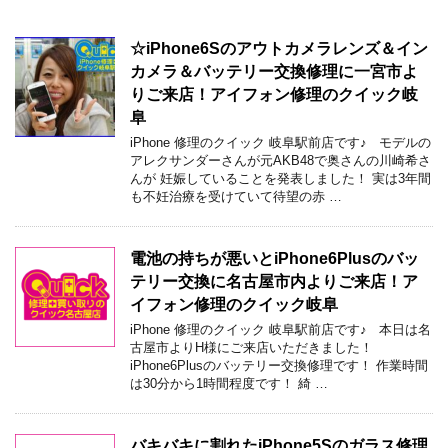
☆iPhone6Sのアウトカメラレンズ＆イン
カメラ＆バッテリー交換修理に一宮市よ
りご来店！アイフォン修理のクイック岐
阜
iPhone 修理のクイック 岐阜駅前店です♪ モデルの
アレクサンダーさんが元AKB48で奥さんの川崎希さ
んが 妊娠していることを発表しました！ 実は3年間
も不妊治療を受けていて待望の赤 …
電池の持ちが悪いとiPhone6Plusのバッ
テリー交換に名古屋市内よりご来店！ア
イフォン修理のクイック岐阜
iPhone 修理のクイック 岐阜駅前店です♪ 本日は名
古屋市よりH様にご来店いただきました！
iPhone6Plusのバッテリー交換修理です！ 作業時間
は30分から1時間程度です！ 綺 …
バキバキに割れたiPhone5Sのガラス修理