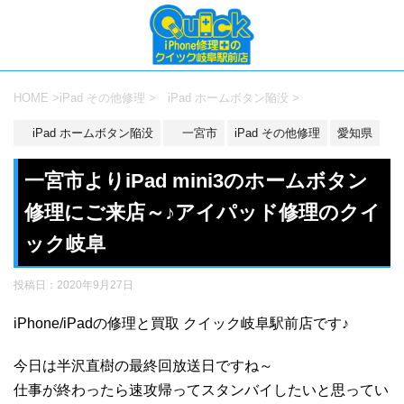
HOME
>
iPad その他修理
>
iPad ホームボタン陥没
>
iPad ホームボタン陥没
一宮市
iPad その他修理
愛知県
一宮市よりiPad mini3のホームボタン
修理にご来店～♪アイパッド修理のクイ
ック岐阜
投稿日：
2020年9月27日
iPhone/iPadの修理と買取 クイック岐阜駅前店です♪
今日は半沢直樹の最終回放送日ですね～
仕事が終わったら速攻帰ってスタンバイしたいと思ってい