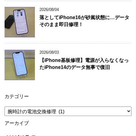
2026/08/04
落としてiPhone16が砂嵐状態に…データ
そのまま即日修理！
2026/08/03
【iPhone基板修理】電源が入らなくなっ
たiPhone14のデータ無事で復旧
カテゴリー
カ
テ
ゴ
アーカイブ
リ
ー