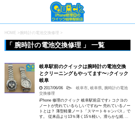
HOME
>
腕時計の電池交換修理
>
「 腕時計の電池交換修理 」 一覧
岐阜駅前のクイックは腕時計の電池交換
とクリーニングもやってます〜♪クイック
岐阜
2017/06/06
-
岐阜市
,
岐阜県
,
腕時計の電池
交換修理
iPhone 修理のクイック 岐阜駅前店です♪ コクヨの
ノートが売れているらしいですね〜 売れているノー
トとは？ 薄型軽量ノート「スマートキャンパス」で
す。 従来品より13％薄く15％軽い。滑らかな紙 …