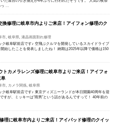
いた屋台の引き揃えが4年ぶりに行われたそうです。 人気の夜祭
っ …
の液晶交換修理に岐阜市内よりご来店！アイフォン修理のク
阜市
,
岐阜県
,
液晶画面割れ修理
理のクイック岐阜駅前店です♪ 空飛ぶクルマを開発しているスカイドライブ
開始したことを発表しましたね！ 納期は2025年以降で価格は150
roのアウトカメラレンズ修理に岐阜市よりご来店！アイフォ
岐阜
阜市
,
カメラ関係
,
岐阜県
理のクイック岐阜駅前店です♪ 東京ディズニーランドが本日開園40周年を迎
雨ですが、ミッキーは“雨男”という話があるんですって！ 40年前の
交換修理に岐阜市内よりご来店！アイパッド修理のクイッ