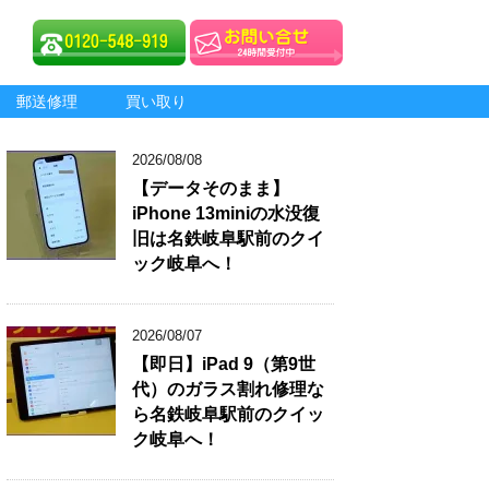
郵送修理
買い取り
2026/08/08
【データそのまま】
iPhone 13miniの水没復
旧は名鉄岐阜駅前のクイ
ック岐阜へ！
2026/08/07
【即日】iPad 9（第9世
代）のガラス割れ修理な
ら名鉄岐阜駅前のクイッ
ク岐阜へ！