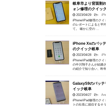
岐阜市より背面割れの
ォン修理のクイッ
2023/04/29
-
iP
iPhone/iPad修
のレポートによると平均予
て。 確かに空の …
iPhone Xs
のクイック岐阜
2023/04/28
-
iPh
iPhone/iPad修
の中川翔子さんが結婚さ
の紹介で知り合い、昨年
GalaxyS9の
イック岐阜
2023/04/27
-
And
iPhone/iPad修
トの社長に就任するそう