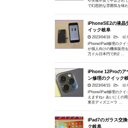
や天候不良で中止されて
で幻想的な雰囲気を味わ
iPhoneSE2
イック岐阜
2023/04/16
-
岐
iPhone/iPad修
が個人向けの機体販売を
万ドル日本円で約2 …
iPhone 12P
ン修理のクイック
2023/04/15
-
岐
iPhone/iPad修
えますね♪ あいにくの
東京ディズニーラ …
iPad7のガラス
ク岐阜