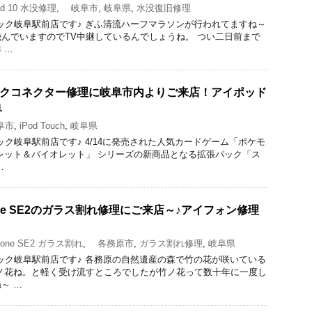
d 10 水没修理
,
岐阜市
,
岐阜県
,
水没復旧修理
理のクイック岐阜駅前店です♪ ぎふ清流ハーフマラソンが行われてますね～
んでいますのでTV中継しているんでしょうね。 つい二日前まで
 …
6のドックコネクター修理に岐阜市内よりご来店！アイポッド
阜
阜市
,
iPod Touch
,
岐阜県
のクイック岐阜駅前店です♪ 4/14に発売された人気カードゲーム「ポケモ
レット＆バイオレット」 シリーズの新商品となる拡張パック「ス
…
ne SE2のガラス割れ修理にご来店～♪アイフォン修理
one SE2 ガラス割れ
,
各務原市
,
ガラス割れ修理
,
岐阜県
理のクイック岐阜駅前店です♪ 各務原の自然遺産の森で竹の花が咲いている
ノ花ね。と軽く受け流すところでしたが竹ノ花って数十年に一度し
～ …