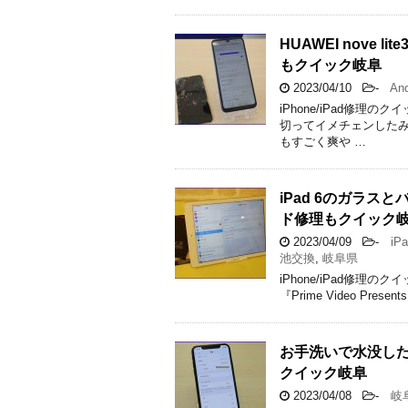
HUAWEI nove
もクイック岐阜
2023/04/10
-
And
iPhone/iPad修理の
切ってイメチェンしたみ
もすごく爽や …
iPad 6のガラ
ド修理もクイック
2023/04/09
-
iPa
池交換
,
岐阜県
iPhone/iPad修
『Prime Video Pre
お手洗いで水没したi
クイック岐阜
2023/04/08
-
岐