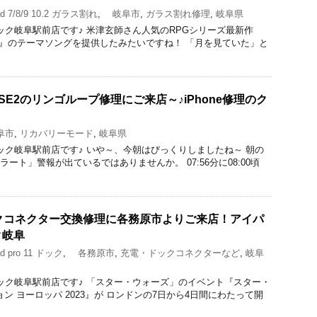
d 7/8/9 10.2 ガラス割れ
,
岐阜市
,
ガラス割れ修理
,
岐阜県
理のクイック岐阜駅前店です♪ 米津玄師さん人気のRPGシリーズ最新作
Y XVI』のテーマソングを提供したみたいですね！ 「月を見ていた」と
e SE2のリンゴループ修理にご来店～♪iPhone修理のク
阜市
,
リカバリーモード
,
岐阜県
理のクイック岐阜駅前店です♪ いや～、今朝はびっくりしましたね～ 朝の
ラート」警報が出ているではありませんか。 07:56分に08:00頃
のドックコネクター交換修理に各務原市よりご来店！アイパ
ク岐阜
d pro 11 ドック
,
各務原市
,
充電・ドックコネクターなど
,
岐阜
理のクイック岐阜駅前店です♪ 「スター・ウォーズ」のイベント『スター・
ン ヨーロッパ 2023』が ロンドンの7日から4日間にわたって開