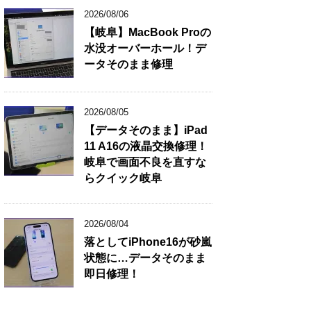
2026/08/06
【岐阜】MacBook Proの
水没オーバーホール！デ
ータそのまま修理
2026/08/05
【データそのまま】iPad
11 A16の液晶交換修理！
岐阜で画面不良を直すな
らクイック岐阜
2026/08/04
落としてiPhone16が砂嵐
状態に…データそのまま
即日修理！