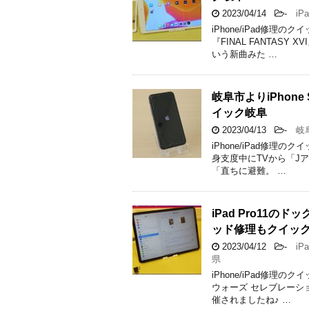
2023/04/14
-
iPa
iPhone/iPad修
『FINAL FANTAS
いう新曲みた …
岐阜市よりiPhon
イック岐阜
2023/04/13
-
岐
iPhone/iPad修
身支度中にTVから「Jア
「直ちに避難。 …
iPad Pro11
ッド修理もクイッ
2023/04/12
-
iPa
県
iPhone/iPad修
ウォーズ セレブレーショ
催されましたね♪ …