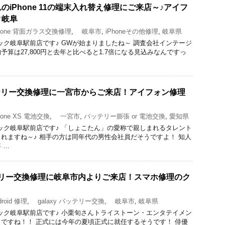
iPhone 11の端末入れ替え修理にご来店～♪アイフ
ク岐阜
hone 背面ガラス交換修理
,
岐阜市
,
iPhoneその他修理
,
岐阜県
理のクイック岐阜駅前店です♪ GWが始まりましたね～ 調査会社インテージ
算は27,800円と去年と比べると1.7倍になる見込みなんですっ
のバッテリー交換修理に一宮市からご来店！アイフォン修理
one XS 電池交換
,
一宮市
,
バッテリー膨張 or 電池交換
,
愛知県
理のクイック岐阜駅前店です♪ 「しょこたん」の愛称で親しまれるタレント
れますね～♪ 相手の方は同年代の男性会社員だそうですよ！ 知人
 …
バッテリー交換修理に岐阜市内よりご来店！スマホ修理のク
roid 修理
,
galaxy バッテリー交換
,
岐阜市
,
岐阜県
理のクイック岐阜駅前店です♪ 小栗旬さんトライストーン・エンタテイメン
ですね！！ 正式には今年の夏頃正式に就任するそうです！ 俳優