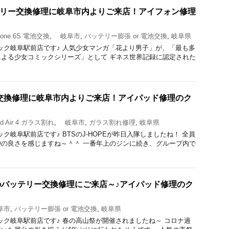
のバッテリー交換修理に岐阜市内よりご来店！アイフォン修理
one 6S 電池交換
,
岐阜市
,
バッテリー膨張 or 電池交換
,
岐阜県
理のクイック岐阜駅前店です♪ 人気少女マンガ「花より男子」が、「最も多
よる少女コミックシリーズ」として ギネス世界記録に認定された
ガラス交換修理に岐阜市内よりご来店！アイパッド修理のク
d Air 4 ガラス割れ
,
岐阜市
,
ガラス割れ修理
,
岐阜県
のクイック岐阜駅前店です♪ BTSのJ-HOPEが昨日入隊しましたね！ 全員
の良さを感じますね～＾＾ 一番年上のジンに続き、グループ内で
 7のバッテリー交換修理にご来店～♪アイパッド修理のク
阜市
,
バッテリー膨張 or 電池交換
,
岐阜県
理のクイック岐阜駅前店です♪ 春の高山祭が開催されましたね～ コロナ過