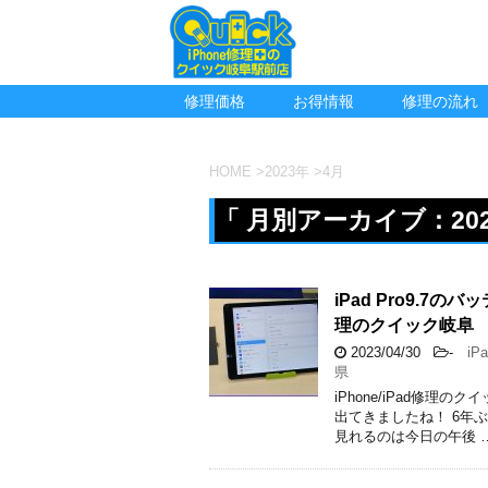
修理価格
お得情報
修理の流れ
HOME
>
2023年
>
4月
「 月別アーカイブ：202
iPad Pro9.
理のクイック岐阜
2023/04/30
-
iPa
県
iPhone/iPad修
出てきましたね！ 6年
見れるのは今日の午後 