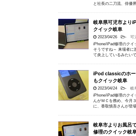
と社長の二刀流、俳優界
岐阜県可児市よりiP
クイック岐阜
2023/04/26
-
可
iPhone/iPad修
そうですね～ 来場者に
て炎上しているみたいで
iPod class
もクイック岐阜
2023/04/24
-
岐
iPhone/iPad修
んがＭＣを務め、今月３
に、香取慎吾さんが登場
岐阜市よりお風呂で
修理のクイック岐