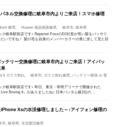
 lite3パネル交換修理に岐阜市内よりご来店！スマホ修理
roid 修理
,
Huawei 液晶画面修理
,
岐阜市
,
岐阜県
クイック岐阜駅前店です♪ Repezen FoxxのDJ社長が長い髪をバッサリ
たいですね！ 髪の毛も自身のメンバーカラーの青に戻して見た目
スとバッテリー交換修理に岐阜市内よりご来店！アイパッ
岐阜
d 6 ガラス割れ
,
岐阜市
,
ガラス割れ修理
,
バッテリー膨張 or 電
理のクイック岐阜駅前店です♪ 昨日、東京・有明アリーナで開催された
sents Live Boxing 4』がありましたね♪ 日本バンタム級2位の …
Phone Xsの水没修理しました～♪アイフォン修理の
阜市
,
岐阜県
,
水没復旧修理