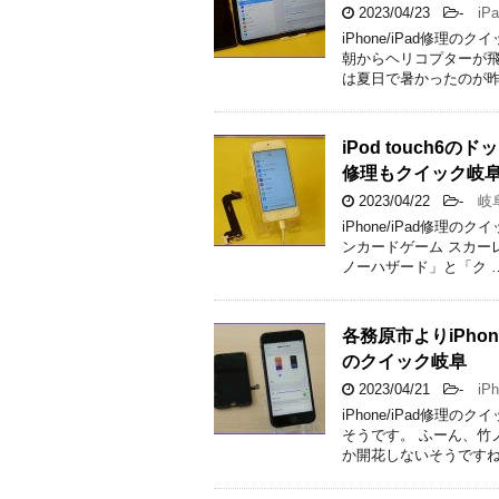
2023/04/23
-
iPa
iPhone/iPad修
朝からヘリコプターが飛
は夏日で暑かったのが昨
iPod touch
修理もクイック岐
2023/04/22
-
岐
iPhone/iPad修理
ンカードゲーム スカー
ノーハザード」と「ク 
各務原市よりiPho
のクイック岐阜
2023/04/21
-
iPh
iPhone/iPad修
そうです。 ふーん、竹
か開花しないそうですね