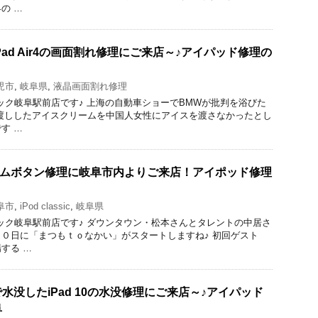
の …
ad Air4の画面割れ修理にご来店～♪アイパッド修理の
児市
,
岐阜県
,
液晶画面割れ修理
理のクイック岐阜駅前店です♪ 上海の自動車ショーでBMWが批判を浴びた
渡ししたアイスクリームを中国人女性にアイスを渡さなかったとし
す …
icのホームボタン修理に岐阜市内よりご来店！アイポッド修理
阜市
,
iPod classic
,
岐阜県
理のクイック岐阜駅前店です♪ ダウンタウン・松本さんとタレントの中居さ
０日に「まつもｔｏなかい」がスタートしますね♪ 初回ゲスト
する …
水没したiPad 10の水没修理にご来店～♪アイパッド
阜