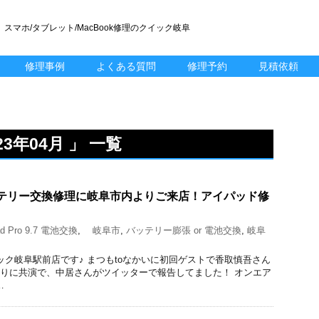
スマホ/タブレット/MacBook修理のクイック岐阜
修理事例
よくある質問
修理予約
見積依頼
3年04月 」 一覧
7のバッテリー交換修理に岐阜市内よりご来店！アイパッド修
d Pro 9.7 電池交換
,
岐阜市
,
バッテリー膨張 or 電池交換
,
岐阜
理のクイック岐阜駅前店です♪ まつもtoなかいに初回ゲストで香取慎吾さん
ぶりに共演で、中居さんがツイッターで報告してました！ オンエア
…