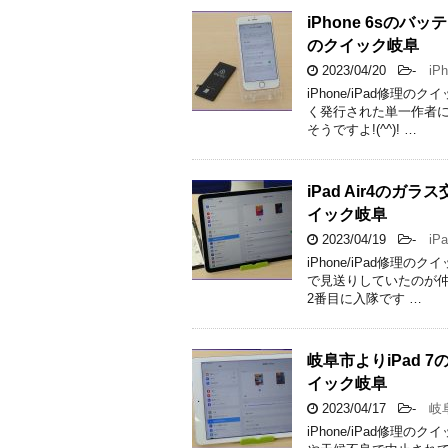
iPhone 6s
のクイック岐阜
2023/04/20
-
iPh
iPhone/iPad修
く発行された単一作者に
そうですよ!(^^)! …
iPad Air4の
イック岐阜
2023/04/19
-
iPa
iPhone/iPad修理
で見送りしていたのが仲
2番目に入隊です …
岐阜市よりiPad
イック岐阜
2023/04/17
-
岐
iPhone/iPad修