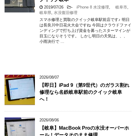
2019/07/26
-
iPhone 8 水没修理
,
岐阜市
,
岐阜県
,
水没復旧修理
スマホ修理と買取のクイック岐阜駅前店です♪ 明日
は長良川中日花火大会ですね 今回はクラウドファイ
ンディングで打ち上げ資金を募ったスターマインが
目玉になりそうです。 しかし明日の天気は、、、
小雨決行で …
2026/08/07
【即日】iPad 9（第9世代）のガラス割れ
修理なら名鉄岐阜駅前のクイック岐阜
へ！
2026/08/06
【岐阜】MacBook Proの水没オーバーホ
ール！データそのまま修理