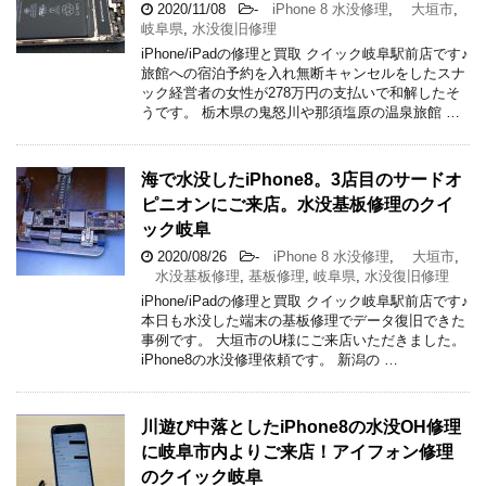
2020/11/08
-
iPhone 8 水没修理
,
大垣市
,
岐阜県
,
水没復旧修理
iPhone/iPadの修理と買取 クイック岐阜駅前店です♪
旅館への宿泊予約を入れ無断キャンセルをしたスナ
ック経営者の女性が278万円の支払いで和解したそ
うです。 栃木県の鬼怒川や那須塩原の温泉旅館 …
海で水没したiPhone8。3店目のサードオ
ピニオンにご来店。水没基板修理のクイ
ック岐阜
2020/08/26
-
iPhone 8 水没修理
,
大垣市
,
水没基板修理
,
基板修理
,
岐阜県
,
水没復旧修理
iPhone/iPadの修理と買取 クイック岐阜駅前店です♪
本日も水没した端末の基板修理でデータ復旧できた
事例です。 大垣市のU様にご来店いただきました。
iPhone8の水没修理依頼です。 新潟の …
川遊び中落としたiPhone8の水没OH修理
に岐阜市内よりご来店！アイフォン修理
のクイック岐阜