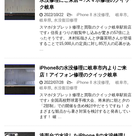
水没修理にご来店～♪スマホ修理のクイッ
ク岐阜
2022/10/22
-
iPhone 8 水没修理
,
岐阜市
,
岐阜県
,
水没復旧修理
スマホ/タブレット修理と買取のクイック岐阜駅前店
です♪ 信長まつりの観覧申し込みが驚きの57倍に上
ったそうです。 木村拓哉さんと伊藤英明さんが登場
することで15,000人の定員に対し85万人の応募があ
…
iPhone8の水没修理に岐阜市内よりご来
店！アイフォン修理のクイック岐阜
2022/07/28
-
iPhone 8 水没修理
,
岐阜市
,
岐阜県
,
水没復旧修理
スマホ/タブレット修理と買取のクイック岐阜駅前店
です♪ 全国高校野球選手権大会、将来的に朝と夕の
「2部制」での開催を含め検討中だそうですね！ さ
まざまな観点から暑さ対策を検討すると発表してい
ます！ 確 …
洗面台で水没したiPhone 8の水没修理し