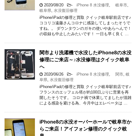
2020/08/20
-
iPhone 8 水没修理
,
岐阜市
,
岐阜県
,
水没復旧修理
iPhone/iPadの修理と買取 クイック岐阜駅前店です♪
ココリコ遠藤さんコロナに感染してしまったそうで
すね。。 ダウンタウンのガキの使いやあらへんで！
の収録も中止したみたいです！ 一日も早く良く …
関市より洗濯機で水没したiPhone8の水没
修理にご来店～♪水没修理はクイック岐阜
へ
2020/06/26
-
iPhone 8 水没修理
,
関市
,
岐
阜県
,
水没復旧修理
iPhone/iPadの修理と買取 クイック岐阜駅前店です♪
フランスのエッフェル塔が約100日ぶりに営業を再
開したそうです。 コロナ禍で休業してましたが混雑
による感染を避ける為、今月中はエレベータは …
iPhone8の水没オーバーホールで岐阜市か
らご来店！アイフォン修理のクイック岐
阜