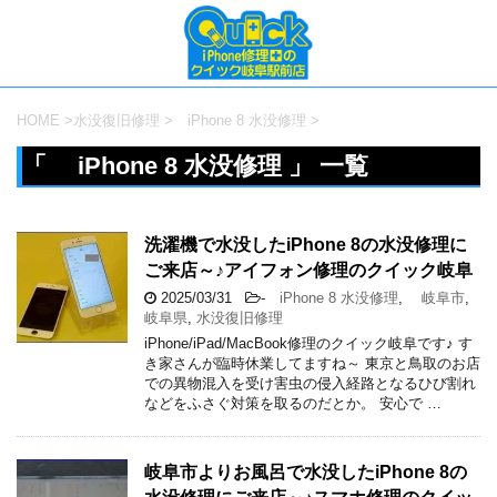
HOME
>
水没復旧修理
>
iPhone 8 水没修理
>
「 iPhone 8 水没修理 」 一覧
洗濯機で水没したiPhone 8の水没修理に
ご来店～♪アイフォン修理のクイック岐阜
2025/03/31
-
iPhone 8 水没修理
,
岐阜市
,
岐阜県
,
水没復旧修理
iPhone/iPad/MacBook修理のクイック岐阜です♪ す
き家さんが臨時休業してますね～ 東京と鳥取のお店
での異物混入を受け害虫の侵入経路となるひび割れ
などをふさぐ対策を取るのだとか。 安心で …
岐阜市よりお風呂で水没したiPhone 8の