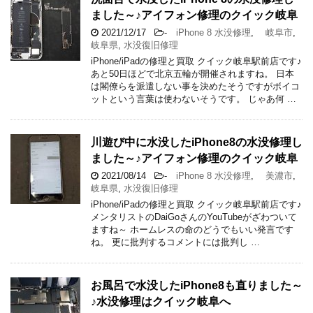
ました～♪アイフォン修理のクイック岐阜
2021/12/17
-
iPhone 8 水没修理
,
岐阜市
,
岐阜県
,
水没復旧修理
iPhone/iPadの修理と買取 クイック岐阜駅前店です♪
あと50日ほどで北京五輪が開催されますね。 日本
は閣僚らを派遣しない事を決めたそうですがボイコ
ットという言葉は使わないそうです。 じゃあ何 …
川遊び中に水没したiPhone8の水没修理し
ました～♪アイフォン修理のクイック岐阜
2021/08/14
-
iPhone 8 水没修理
,
美濃市
,
岐阜県
,
水没復旧修理
iPhone/iPadの修理と買取 クイック岐阜駅前店です♪
メンタリストのDaiGoさんのYouTubeがざわついて
ますね～ ホームレスの命のどうでもいい発言です
ね。 更に批判するコメントには批判し …
お風呂で水没したiPhone8も直りました～
♪水没修理はクイック岐阜へ