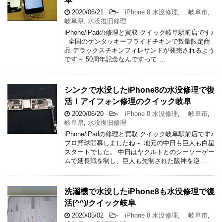
2020/06/21
-
iPhone 8 水没修理
,
岐阜市
,
岐阜県
,
水没復旧修理
iPhone/iPadの修理と買取 クイック岐阜駅前店です♪
全国のケンタッキーフライドチキンで数量限定商
品 デラックスチキンフィレサンドが発売されるよう
です～ 50周年記念なんですって …
シンクで水没したiPhone8の水没修理で復
活！アイフォン修理のクイック岐阜
2020/06/20
-
iPhone 8 水没修理
,
岐阜市
,
岐阜県
,
水没復旧修理
iPhone/iPadの修理と買取 クイック岐阜駅前店です♪
プロ野球開幕しましたね～ 地元の中日も巨人も白星
スタートでした。 中日はヤクルトとのシーソーゲー
ムで延長戦を制し、巨人も先制された阪神を逆 …
洗濯機で水没したiPhone8も水没修理で復
活(^^)/クイック岐阜
2020/05/02
-
iPhone 8 水没修理
,
岐阜市
,