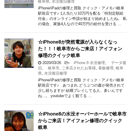
岐阜県
,
水没復旧修理
iPhone/iPadの修理と買取 クイック・アメモバ岐阜
駅前店です♪ 1人当たり10万円を配る「特別定額給
付金」のオンライン申請が始まり始めましたね。 私
の場合、家族4人なので40万円の給付を受ける …
☆iPhone8が突然電源が入らなくなっ
た！！！岐阜市からご来店！アイフォン
修理のクイック岐阜
2020/03/26
-
iPhone 8 水没修理
,
データ復
旧
,
岐阜市
,
ご来店されたお客様
,
基板修理
,
岐阜
県
,
水没復旧修理
iPhone/iPadの修理と買取 クイック・アメモバ岐阜
駅前店です♪ あつまれ どうぶつの森が発売されて
少し経ちますが 結構プレイしてる人、多いんです
ね…。 youtubeでよく観てる …
☆iPhone8の水没オーバーホールで岐阜市
からご来店！アイフォン修理のクイック
岐阜