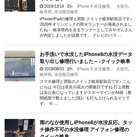
2019/12/19
-
iPhone 8 水没修理
,
大垣市
,
岐阜県
,
水没復旧修理
iPhone/iPadの修理と買取 クイック岐阜駅前店です♪
2020年オリンピックの聖火ランナーが発表されまし
たね～ 岐阜県内を走るランナーとしてみやぞんさん
が内定しましたが話題です。 テレビのバラ …
お手洗いで水没したiPhone8の水没データ
取り出し修理行いました～♪クイック岐阜
2019/08/03
-
iPhone 8 水没修理
,
大垣市
,
岐阜県
,
水没復旧修理
スマホ修理と買取のクイック岐阜駅前店です♪ こん
にちは 今日は長良川花火の開催日ですね 打上発数
は非公表になっていますがスターマインが44発（新
聞紙面で数えました(笑)）も打ち上げられるそうで
す。 今 …
雨のなか使用しiPhone8が水没反応。タッ
チ操作不可の水没修理 アイフォン修理の
クイック岐阜