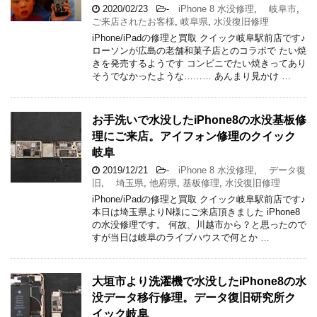
2020/02/23
-
iPhone 8 水没修理
,
岐阜市
,
ご来店されたお客様
,
岐阜県
,
水没復旧修理
iPhone/iPadの修理と買取 クイック岐阜駅前店です♪
ローソンが広島の老舗和菓子店とのコラボで たい焼
きを発売するようです コンビニでたい焼きってあり
そうでなかったような……… あんまり見かけ …
お手洗いで水没したiPhone8の水没基板修
理にご来店。アイフォン修理のクイック
岐阜
2019/12/21
-
iPhone 8 水没修理
,
データ復
旧
,
埼玉県
,
他府県
,
基板修理
,
水没復旧修理
iPhone/iPadの修理と買取 クイック岐阜駅前店です♪
本日は埼玉県よりN様にご来店頂きました iPhone8
の水没修理です。 何故、川越市から？と思ったので
すが当日は岐阜のライブハウスで何とか …
大垣市より洗濯機で水没したiPhone8の水
没データ移行修理。データ復旧研究所ク
イック岐阜