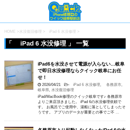
HOME
>
水没復旧修理
>
iPad 6 水没修理
>
「 iPad 6 水没修理 」 一覧
iPad6を水没させて電源が入らない…岐阜
で即日水没修理ならクイック岐阜にお任
せ！
2026/04/21
-
iPad 6 水没修理
,
各務原市
,
岐阜県
,
水没復旧修理
iPad/MacBook修理のクイック岐阜です♪ 各務原市
よりご来店頂きました。 iPad 6の水没修理依頼で
す。 お風呂でご使用中、湯船に落としてしまったそ
うです。 アプリのデータが重要との事でご不 …