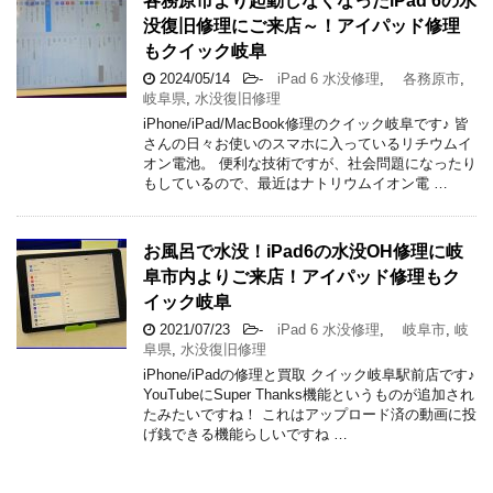
各務原市より起動しなくなったiPad 6の水
没復旧修理にご来店～！アイパッド修理
もクイック岐阜
2024/05/14
-
iPad 6 水没修理
,
各務原市
,
岐阜県
,
水没復旧修理
iPhone/iPad/MacBook修理のクイック岐阜です♪ 皆
さんの日々お使いのスマホに入っているリチウムイ
オン電池。 便利な技術ですが、社会問題になったり
もしているので、最近はナトリウムイオン電 …
お風呂で水没！iPad6の水没OH修理に岐
阜市内よりご来店！アイパッド修理もク
イック岐阜
2021/07/23
-
iPad 6 水没修理
,
岐阜市
,
岐
阜県
,
水没復旧修理
iPhone/iPadの修理と買取 クイック岐阜駅前店です♪
YouTubeにSuper Thanks機能というものが追加され
たみたいですね！ これはアップロード済の動画に投
げ銭できる機能らしいですね …