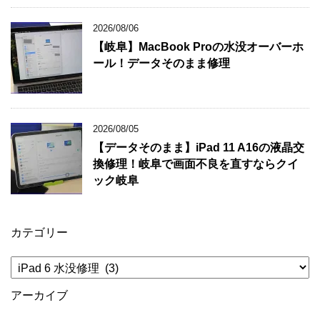
2026/08/06
【岐阜】MacBook Proの水没オーバーホ
ール！データそのまま修理
2026/08/05
【データそのまま】iPad 11 A16の液晶交
換修理！岐阜で画面不良を直すならクイ
ック岐阜
カテゴリー
カ
テ
ゴ
アーカイブ
リ