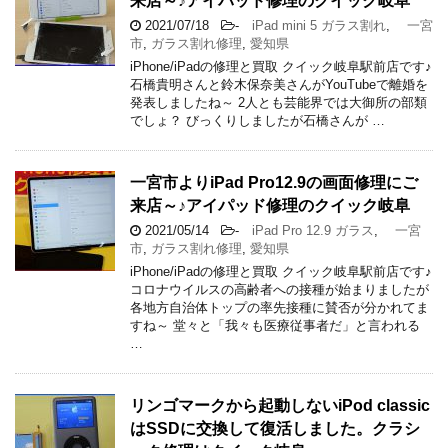
来店～♪アイパッド修理のクイック岐阜
2021/07/18
-
iPad mini 5 ガラス割れ
,
一宮
市
,
ガラス割れ修理
,
愛知県
iPhone/iPadの修理と買取 クイック岐阜駅前店です♪
石橋貴明さんと鈴木保奈美さんがYouTubeで離婚を
発表しましたね～ 2人とも芸能界では大御所の部類
でしょ？ びっくりしましたが石橋さんが …
一宮市よりiPad Pro12.9の画面修理にご
来店～♪アイパッド修理のクイック岐阜
2021/05/14
-
iPad Pro 12.9 ガラス
,
一宮
市
,
ガラス割れ修理
,
愛知県
iPhone/iPadの修理と買取 クイック岐阜駅前店です♪
コロナウイルスの高齢者への接種が始まりましたが
各地方自治体トップの率先接種に賛否が分かれてま
すね～ 堂々と「我々も医療従事者だ」と言われる
…
リンゴマークから起動しないiPod classic
はSSDに交換して復活しました。クラシ