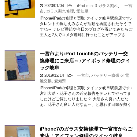
2020/01/04
-
iPad mini 3 ガラス割れ
,
一宮
市
,
ガラス割れ修理
,
愛知県
iPhone/iPadの修理と買取 クイック岐阜駅前店です♪
タレントの堀ちえみさんが活動を再開されたそうで
すね～ テレビ番組や今日のブログを覗いてみたらご
主人と2人でコメダ珈琲に行ったことがアップさ …
一宮市よりiPod Touch6のバッテリー交
換修理にご来店～♪アイポッド修理のクイ
ック岐阜
2019/12/14
-
一宮市
,
バッテリー膨張 or 電
池交換
,
愛知県
iPhone/iPadの修理と買取 クイック岐阜駅前店です♪
宮川大助・花子さんの近況報告をテレビでやってま
したけどご覧になりました？ 大助さん良い人だな
ぁ、花子さん良い人だなぁ～、と思わず目頭が熱く
…
iPhone7のガラス交換修理で一宮市からご
来店！アイフォン修理のクイック岐阜