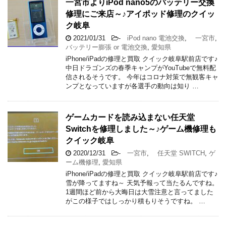
一宮市よりiPod nano5のバッテリー交換
修理にご来店～♪アイポッド修理のクイッ
ク岐阜
2021/01/31
-
iPod nano 電池交換
,
一宮市
,
バッテリー膨張 or 電池交換
,
愛知県
iPhone/iPadの修理と買取 クイック岐阜駅前店です♪
中日ドラゴンズの春季キャンプがYouTubeで無料配
信されるそうです。 今年はコロナ対策で無観客キャ
ンプとなっていますが各選手の動向は知り …
ゲームカードを読み込まない任天堂
Switchを修理しました～♪ゲーム機修理も
クイック岐阜
2020/12/31
-
一宮市
,
任天堂 SWITCH
,
ゲ
ーム機修理
,
愛知県
iPhone/iPadの修理と買取 クイック岐阜駅前店です♪
雪が降ってますね～ 天気予報って当たるんですね。
1週間ほど前から大晦日は大雪注意と言ってました
がこの様子ではしっかり積もりそうですね。 …