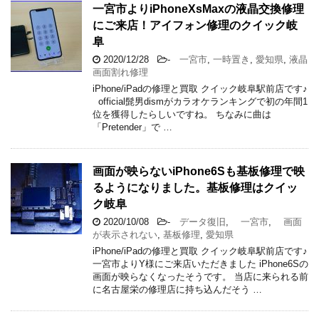
一宮市よりiPhoneXsMaxの液晶交換修理
にご来店！アイフォン修理のクイック岐
阜
2020/12/28
-
一宮市
,
一時置き
,
愛知県
,
液晶
画面割れ修理
iPhone/iPadの修理と買取 クイック岐阜駅前店です♪
official髭男dismがカラオケランキングで初の年間1
位を獲得したらしいですね。 ちなみに曲は
「Pretender」で …
画面が映らないiPhone6Sも基板修理で映
るようになりました。基板修理はクイッ
ク岐阜
2020/10/08
-
データ復旧
,
一宮市
,
画面
が表示されない
,
基板修理
,
愛知県
iPhone/iPadの修理と買取 クイック岐阜駅前店です♪
一宮市よりY様にご来店いただきました iPhone6Sの
画面が映らなくなったそうです。 当店に来られる前
に名古屋栄の修理店に持ち込んだそう …