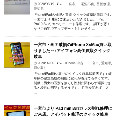
2020/08/19
-
一宮市
,
電源不良
,
基板修理
,
愛知県
iPhone/iPadの修理と買取 クイック岐阜駅前店です♪
一宮市よりH様にご来店いただきました。 iPad
Pro10.5のリカバリーモード修理です。 調子が悪く
なりご自宅でアップデートをしたそう …
一宮市・画面破損のiPhone XsMax買い取
りました～♪アイフォン高価買取クイック
岐阜
2020/02/06
-
iPhone 中古
,
一宮市
,
愛知県
,
買い取り
iPhone/iPad買い取りのクイック岐阜駅前店です♪ 岐
阜県の県立高校の制服に変化が表れてるそうです。
制服に男女の区別を無くし性別に関わらず選択でき
ると校則に明記するそうです。 性別を問わず「ス
…
一宮市よりiPad mini3のガラス割れ修理に
ご来店。アイパッド修理のクイック岐阜