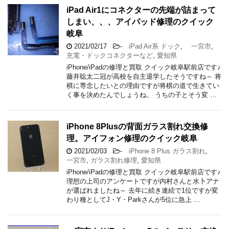
iPad Air1にコネクターの先端が詰まって
しまい、、、アイパッド修理のクイック
岐阜
2021/02/17
-
iPad Air系 ドック
,
一宮市
,
充電・ドックコネクターなど
,
愛知県
iPhone/iPadの修理と買取 クイック岐阜駅前店です♪
藤井聡太二冠が高校を自主退学したそうですね～ 将
棋に専念したいとの理由ですが将棋の道で生きてい
く事を決めたんでしょうね。 うちの子とそう変 …
iPhone 8Plusの背面ガラス割れ交換修
理。アイフォン修理のクイック岐阜
2021/02/03
-
iPhone 8 Plus ガラス割れ
,
一宮市
,
ガラス割れ修理
,
愛知県
iPhone/iPadの修理と買取 クイック岐阜駅前店です♪
理想の上司のアンケートですが内村さんと水卜アナ
が選ばれましたね～ 去年に続き連続で1位ですが変
わり種としてJ・Y・Parkさんが5位に急上 …