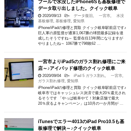
プールで水没したiPhone6Sも基板修理で
データ取り出しました。クイック岐阜
2020/09/13
-
データ復旧
,
一宮市
,
水没
基板修理
,
基板修理
,
愛知県
iPhone/iPadの修理と買取 クイック岐阜駅前店です♪
巨人軍の原監督が通算1,067勝の球団最多記録を達
成したそうですね～ 監督在任13年間になりますが
やりましたね～ 1067勝で798敗62 …
一宮市よりiPad5のガラス割れ修理にご来
店～♪アイパッド修理のクイック岐阜
2020/09/04
-
iPad 5 ガラス割れ
,
一宮市
,
ガラス割れ修理
,
愛知県
iPhone/iPadの修理と買取 クイック岐阜駅前店です♪
岐阜市ではキャッシュレス決済で最大20％還元され
るそうです 「やっぱ岐阜やて！対象店舗で最大
20％戻るよキャンペーン」は10月の一か月間が …
iTunesでエラー4013のiPad Pro10.5も基
板修理で解決～♪クイック岐阜