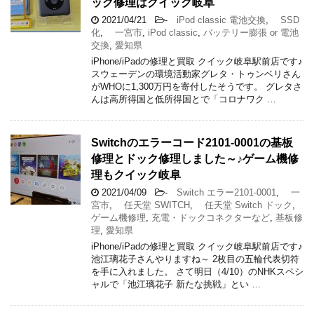
ック修理はクイック岐阜
2021/04/21
-
iPod classic 電池交換
,
SSD
化
,
一宮市
,
iPod classic
,
バッテリー膨張 or 電池
交換
,
愛知県
iPhone/iPadの修理と買取 クイック岐阜駅前店です♪
スウェーデンの環境活動家グレタ・トゥンベリさん
がWHOに1,300万円を寄付したそうです。 グレタさ
んは高所得国と低所得国とで「コロナワク …
Switchのエラーコード2101-0001の基板
修理とドック修理しました～♪ゲーム機修
理もクイック岐阜
2021/04/09
-
Switch エラー2101-0001
,
一
宮市
,
任天堂 SWITCH
,
任天堂 Switch ドック
,
ゲーム機修理
,
充電・ドックコネクターなど
,
基板修
理
,
愛知県
iPhone/iPadの修理と買取 クイック岐阜駅前店です♪
池江璃花子さんやりますね～ 2枚目の五輪代表切符
を手に入れました。 さて明日（4/10）のNHKスペシ
ャルで「池江璃花子 新たな挑戦」とい …