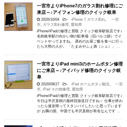
一宮市よりiPhone7のガラス割れ修理にご
来店～♪アイフォン修理のクイック岐阜
2020/10/04
-
iPhone 7 ガラス割れ
,
一宮
市
,
ガラス割れ修理
,
愛知県
iPhone/iPadの修理と買取 クイック岐阜駅前店です♪
名鉄岐阜駅の向かい側の駐車場（旧パルコ跡）でイ
ベントやってますね。 遅めのお昼ご飯を食べに行っ
たら大勢の人が。 「たまみやふぇ酒（シュ）」 …
一宮市よりiPad mini3のホームボタン修理
にご来店～♪アイパッド修理のクイック岐
阜
2020/09/27
-
iPad ホームボタン陥没
,
一宮
市
,
iPad その他修理
,
愛知県
iPhone/iPadの修理と買取 クイック岐阜駅前店です♪
今日は半沢直樹の最終回放送日ですね～ 仕事が終わ
ったら速攻帰ってスタンバイしたいと思っています
が お隣の国、中国でも半沢直樹が有名なんです …