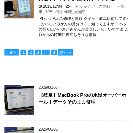
2019/12/04
-
iPhone 7 ガラス割れ
,
一宮
市
,
ガラス割れ修理
,
愛知県
iPhone/iPadの修理と買取 クイック岐阜駅前店です♪
おいしいみかんの見分け方、知ってますか？ ヘタ
の切り口が小さいみかんが美味しいらしいですよ こ
れからの時期に役立ちそうな情報 …
« 前へ
1
2
3
…
8
次へ »
2026/08/06
【岐阜】MacBook Proの水没オーバーホ
ール！データそのまま修理
2026/08/05