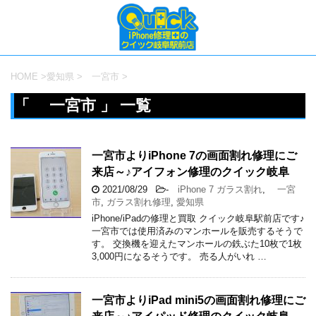
HOME
>
愛知県
>
一宮市
>
「 一宮市 」 一覧
一宮市よりiPhone 7の画面割れ修理にご
来店～♪アイフォン修理のクイック岐阜
2021/08/29
-
iPhone 7 ガラス割れ
,
一宮
市
,
ガラス割れ修理
,
愛知県
iPhone/iPadの修理と買取 クイック岐阜駅前店です♪
一宮市では使用済みのマンホールを販売するそうで
す。 交換機を迎えたマンホールの鉄ぶた10枚で1枚
3,000円になるそうです。 売る人がいれ …
一宮市よりiPad mini5の画面割れ修理にご