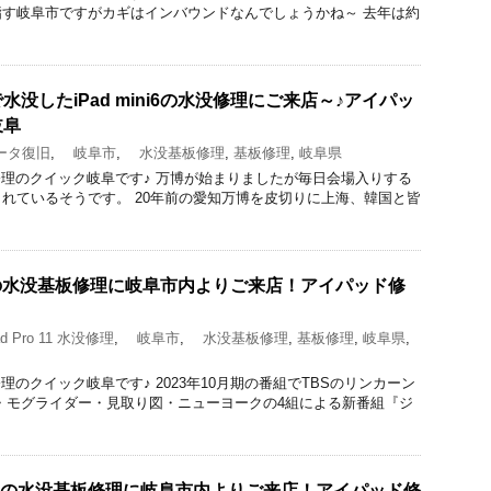
す岐阜市ですがカギはインバウンドなんでしょうかね～ 去年は約
没したiPad mini6の水没修理にご来店～♪アイパッ
岐阜
タ復旧
,
岐阜市
,
水没基板修理
,
基板修理
,
岐阜県
acBook修理のクイック岐阜です♪ 万博が始まりましたが毎日会場入りする
れているそうです。 20年前の愛知万博を皮切りに上海、韓国と皆
 2世代の水没基板修理に岐阜市内よりご来店！アイパッド修
d Pro 11 水没修理
,
岐阜市
,
水没基板修理
,
基板修理
,
岐阜県
,
/iPad修理のクイック岐阜です♪ 2023年10月期の番組でTBSのリンカーン
・モグライダー・見取り図・ニューヨークの4組による新番組『ジ
.9 4世代の水没基板修理に岐阜市内よりご来店！アイパッド修