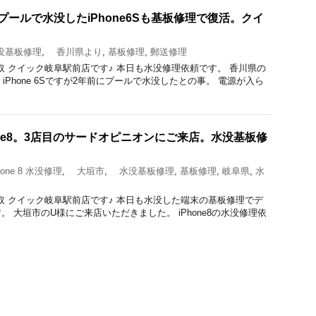
プールで水没したiPhone6Sも基板修理で復活。クイ
基板修理
,
香川県より
,
基板修理
,
郵送修理
理と買取 クイック岐阜駅前店です♪ 本日も水没修理依頼です。 香川県の
iPhone 6Sですが2年前にプールで水没したとの事。 電源が入ら
one8。3店目のサードオピニオンにご来店。水没基板修
one 8 水没修理
,
大垣市
,
水没基板修理
,
基板修理
,
岐阜県
,
水
修理と買取 クイック岐阜駅前店です♪ 本日も水没した端末の基板修理でデ
 大垣市のU様にご来店いただきました。 iPhone8の水没修理依