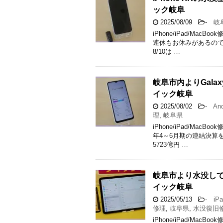
ック岐阜
2025/08/09
-
岐
iPhone/iPad/M
連休もお休みがあるので羨
8/10は …
岐阜市内よりGala
イック岐阜
2025/08/02
-
And
理
,
岐阜県
iPhone/iPad/Ma
年4～6月期の連結決算
5723億円 …
岐阜市より水没してた
イック岐阜
2025/05/13
-
iPa
修理
,
岐阜県
,
水没復旧
iPhone/iPad/M