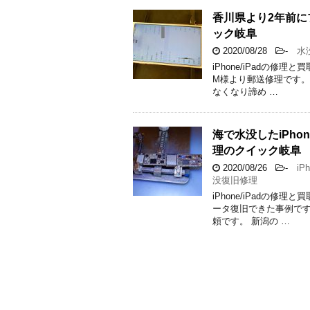
香川県より2年前に
ック岐阜
2020/08/28
-
水没
iPhone/iPadの修
M様より郵送修理です。 
なくなり諦め …
海で水没したiPh
理のクイック岐阜
2020/08/26
-
iPh
没復旧修理
iPhone/iPadの
ータ復旧できた事例です。
頼です。 新潟の …