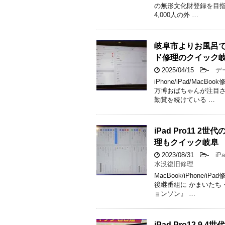
の無形文化財登録を目指
4,000人の外 …
岐阜市よりお風呂で水
ド修理のクイック
2025/04/15
-
デー
iPhone/iPad/M
万博おばちゃんが注目さ
勤賞を続けている …
iPad Pro11
理もクイック岐阜
2023/08/31
-
iPa
水没復旧修理
MacBook/iPhone
後継番組に かまいたち
ョンソン』 …
iPad Pro12