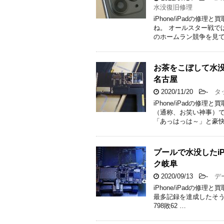
水没復旧修理
iPhone/iPadの
ね。 オールスター戦で
のホームラン競争を見て
お茶をこぼして水没し
名古屋
2020/11/20
-
タッ
iPhone/iPadの
（通称、お笑い神事）で
「あっはっは～」と豪快
プールで水没したi
ク岐阜
2020/09/13
-
デー
iPhone/iPadの修
最多記録を達成したそう
798敗62 …