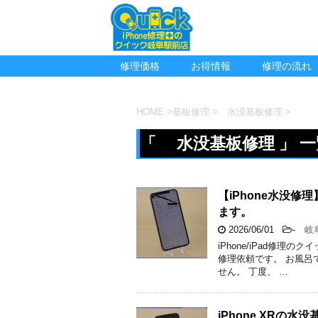
修理価格
お得情報
修理の流れ
HOME
>
基板修理
>
水没基板修理
>
「 水没基板修理 」 一
【iPhone水没
ます。
2026/06/01
-
岐
iPhone/iPad修理の
修理依頼です。 お風呂
せん。 丁度、 …
iPhone XR