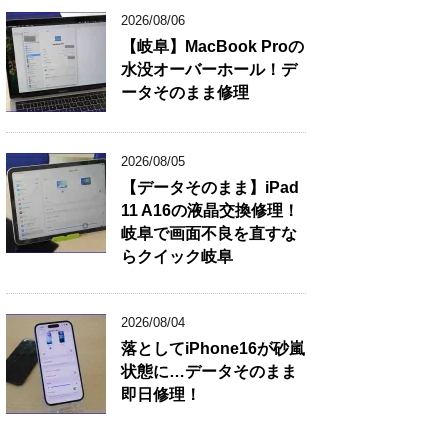
2026/08/06
【岐阜】MacBook Proの
水没オーバーホール！デ
ータそのまま修理
2026/08/05
【データそのまま】iPad
11 A16の液晶交換修理！
岐阜で画面不良を直すな
らクイック岐阜
2026/08/04
落としてiPhone16が砂嵐
状態に…データそのまま
即日修理！