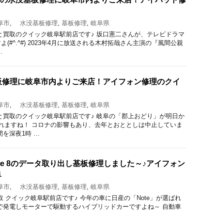
阜市
,
水没基板修理
,
基板修理
,
岐阜県
と買取のクイック岐阜駅前店です♪ 坂口憲二さんが、テレビドラマ
(#^.^#) 2023年4月に放送される木村拓哉さん主演の『風間公親
…
没基板修理に岐阜市内よりご来店！アイフォン修理のクイ
阜市
,
水没基板修理
,
基板修理
,
岐阜県
と買取のクイック岐阜駅前店です♪ 岐阜の「郡上おどり」が明日か
れますね！ コロナの影響もあり、去年とおととしは中止していま
を深夜1時 …
one 8のデータ取り出し基板修理しました～♪アイフォン
阜
阜市
,
水没基板修理
,
基板修理
,
岐阜県
理と買取 クイック岐阜駅前店です♪ 今年の車に日産の「Note」が選ばれ
で発電しモーターで駆動するハイブリッドカーですよね～ 自動車