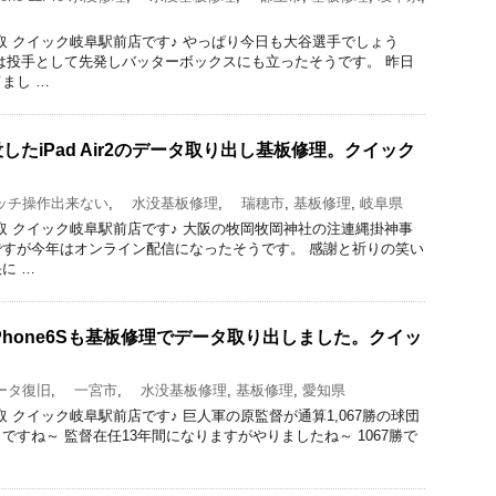
修理と買取 クイック岐阜駅前店です♪ やっぱり今日も大谷選手でしょう
は投手として先発しバッターボックスにも立ったそうです。 昨日
まし …
たiPad Air2のデータ取り出し基板修理。クイック
チ操作出来ない
,
水没基板修理
,
瑞穂市
,
基板修理
,
岐阜県
修理と買取 クイック岐阜駅前店です♪ 大阪の牧岡牧岡神社の注連縄掛神事
すが今年はオンライン配信になったそうです。 感謝と祈りの笑い
に …
Phone6Sも基板修理でデータ取り出しました。クイッ
タ復旧
,
一宮市
,
水没基板修理
,
基板修理
,
愛知県
理と買取 クイック岐阜駅前店です♪ 巨人軍の原監督が通算1,067勝の球団
ですね～ 監督在任13年間になりますがやりましたね～ 1067勝で