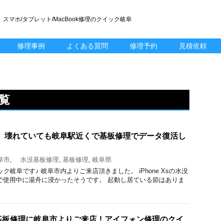
スマホ/タブレット/MacBook修理のクイック岐阜
修理事例
よくある質問
修理予約
見積依頼
覧
修理】壊れていても岐阜駅近くで基板修理でデータ復活し
阜市
,
水没基板修理
,
基板修理
,
岐阜県
クイック岐阜です♪ 岐阜市内よりご来店頂きました。 iPhone Xsの水没
で使用中に湯舟に浸かったそうです。 起動し居ている節はありま
の水没基板修理に岐阜市よりご来店！アイフォン修理のクイ