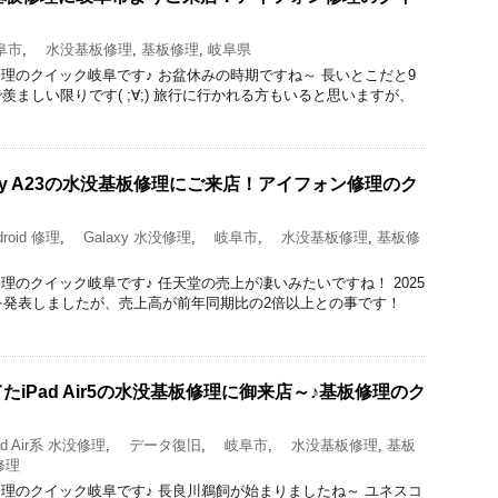
阜市
,
水没基板修理
,
基板修理
,
岐阜県
acBook修理のクイック岐阜です♪ お盆休みの時期ですね～ 長いとこだと9
ましい限りです( ;∀;) 旅行に行かれる方もいると思いますが、
xy A23の水没基板修理にご来店！アイフォン修理のク
roid 修理
,
Galaxy 水没修理
,
岐阜市
,
水没基板修理
,
基板修
cBook修理のクイック岐阜です♪ 任天堂の売上が凄いみたいですね！ 2025
を発表しましたが、売上高が前年同期比の2倍以上との事です！
iPad Air5の水没基板修理に御来店～♪基板修理のク
d Air系 水没修理
,
データ復旧
,
岐阜市
,
水没基板修理
,
基板
修理
acBook修理のクイック岐阜です♪ 長良川鵜飼が始まりましたね～ ユネスコ