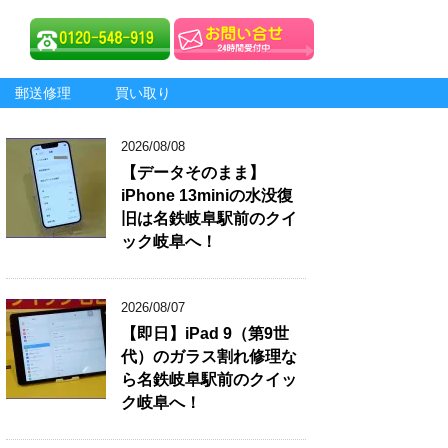
郵送修理
買い取り
2026/08/08
【データそのまま】
iPhone 13miniの水没復
旧は名鉄岐阜駅前のクイ
ック岐阜へ！
2026/08/07
【即日】iPad 9（第9世
代）のガラス割れ修理な
ら名鉄岐阜駅前のクイッ
ク岐阜へ！