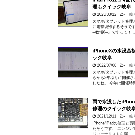
理もクイック岐阜
2023/03/12
-
岐
スマホ/タブレット修理
に電撃復帰するそうですよ
─教場0─』ですって！ 
iPhoneXの水
ック岐阜
2022/07/08
-
岐
スマホ/タブレット修理
らから3年ぶりに開催さ
したね。 今年は開催時間
雨で水没したiPh
修理のクイック岐
2021/12/11
-
岐
iPhone/iPadの修
たそうです。 エンジン
ジャーナリストら60 …