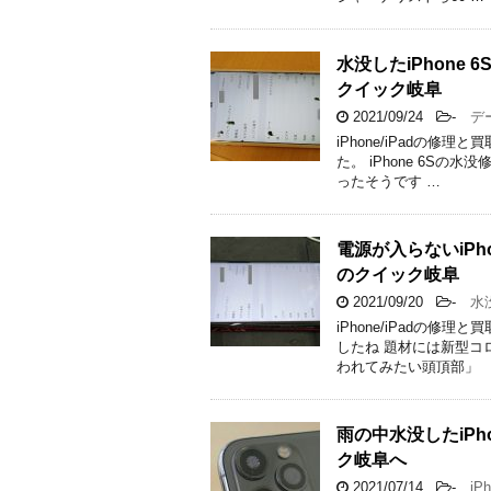
水没したiPhone
クイック岐阜
2021/09/24
-
デー
iPhone/iPadの
た。 iPhone 6S
ったそうです …
電源が入らないiPh
のクイック岐阜
2021/09/20
-
水没
iPhone/iPadの
したね 題材には新型コ
われてみたい頭頂部」 「
雨の中水没したiPh
ク岐阜へ
2021/07/14
-
iPh