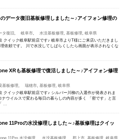
 6Sのデータ復旧基板修理しました～♪アイフォン修理の
タ復旧
,
岐阜市
,
水没基板修理
,
基板修理
,
岐阜県
修理と買取 クイック岐阜駅前店です♪ 岐阜市よりT様にご来店いただきまし
の水没修理依頼です。 川で水没してしばらくしたら画面が表示されなくな
one XRも基板修理で復活しました～♪アイフォン修理
基板修理
,
瑞穂市
,
基板修理
,
岐阜県
修理と買取 クイック岐阜駅前店です♪ シルバー川柳の入選作が発表されま
ロナウイルスで変わる毎日の暮らしの内容が多く 「密です」と言
 …
one 11Proの水没修理しました～♪基板修理はクイッ
one 11Pro 水没修理
,
水没基板修理
,
郡上市
,
基板修理
,
岐阜県
,