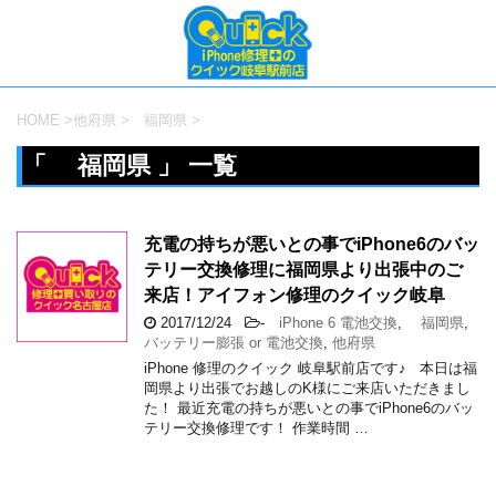
HOME
>
他府県
>
福岡県
>
「 福岡県 」 一覧
充電の持ちが悪いとの事でiPhone6のバッ
テリー交換修理に福岡県より出張中のご
来店！アイフォン修理のクイック岐阜
2017/12/24
-
iPhone 6 電池交換
,
福岡県
,
バッテリー膨張 or 電池交換
,
他府県
iPhone 修理のクイック 岐阜駅前店です♪ 本日は福
岡県より出張でお越しのK様にご来店いただきまし
た！ 最近充電の持ちが悪いとの事でiPhone6のバッ
テリー交換修理です！ 作業時間 …