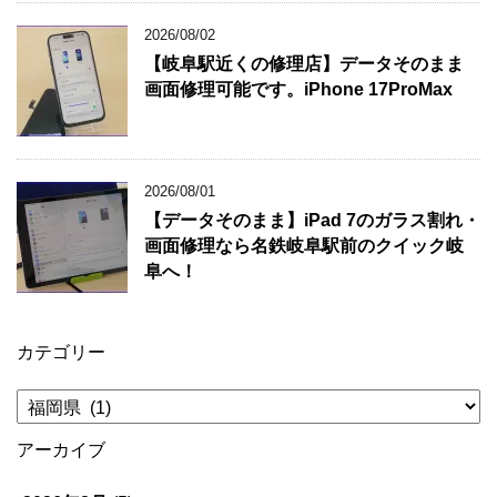
2026/08/02
【岐阜駅近くの修理店】データそのまま
画面修理可能です。iPhone 17ProMax
2026/08/01
【データそのまま】iPad 7のガラス割れ・
画面修理なら名鉄岐阜駅前のクイック岐
阜へ！
カテゴリー
カ
テ
ゴ
アーカイブ
リ
ー