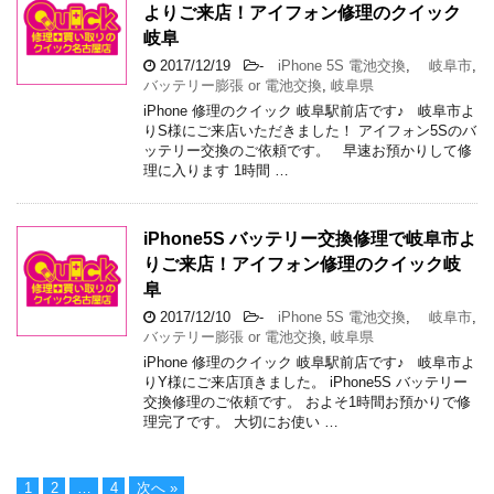
よりご来店！アイフォン修理のクイック
岐阜
2017/12/19
-
iPhone 5S 電池交換
,
岐阜市
,
バッテリー膨張 or 電池交換
,
岐阜県
iPhone 修理のクイック 岐阜駅前店です♪ 岐阜市よ
りS様にご来店いただきました！ アイフォン5Sのバ
ッテリー交換のご依頼です。 早速お預かりして修
理に入ります 1時間 …
iPhone5S バッテリー交換修理で岐阜市よ
りご来店！アイフォン修理のクイック岐
阜
2017/12/10
-
iPhone 5S 電池交換
,
岐阜市
,
バッテリー膨張 or 電池交換
,
岐阜県
iPhone 修理のクイック 岐阜駅前店です♪ 岐阜市よ
りY様にご来店頂きました。 iPhone5S バッテリー
交換修理のご依頼です。 およそ1時間お預かりで修
理完了です。 大切にお使い …
1
2
…
4
次へ »