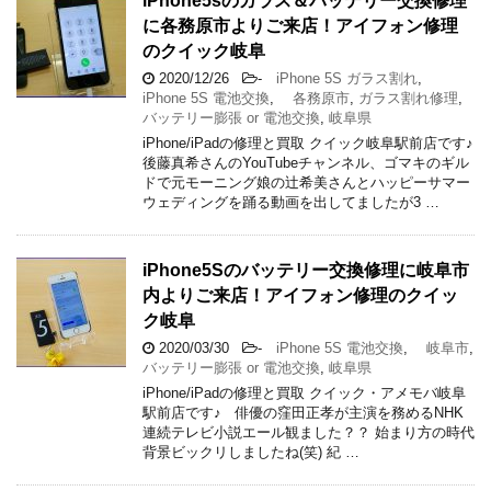
iPhone5sのガラス＆バッテリー交換修理
に各務原市よりご来店！アイフォン修理
のクイック岐阜
2020/12/26
-
iPhone 5S ガラス割れ
,
iPhone 5S 電池交換
,
各務原市
,
ガラス割れ修理
,
バッテリー膨張 or 電池交換
,
岐阜県
iPhone/iPadの修理と買取 クイック岐阜駅前店です♪
後藤真希さんのYouTubeチャンネル、ゴマキのギル
ドで元モーニング娘の辻希美さんとハッピーサマー
ウェディングを踊る動画を出してましたが3 …
iPhone5Sのバッテリー交換修理に岐阜市
内よりご来店！アイフォン修理のクイッ
ク岐阜
2020/03/30
-
iPhone 5S 電池交換
,
岐阜市
,
バッテリー膨張 or 電池交換
,
岐阜県
iPhone/iPadの修理と買取 クイック・アメモバ岐阜
駅前店です♪ 俳優の窪田正孝が主演を務めるNHK
連続テレビ小説エール観ました？？ 始まり方の時代
背景ビックリしましたね(笑) 紀 …