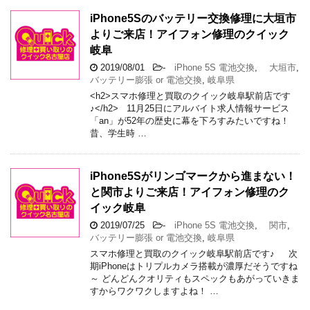
iPhone5Sのバッテリー交換修理に大垣市
よりご来店！アイフォン修理のクイック
岐阜
2019/08/01
-
iPhone 5S 電池交換
,
大垣市
,
バッテリー膨張 or 電池交換
,
岐阜県
<h2>スマホ修理と買取のクイック岐阜駅前店です
♪</h2> 11月25日にアルバイト求人情報サービス
「an」が52年の歴史に幕を下ろすみたいですね！
昔、学生時 …
iPhone5Sがリンゴマークから進まない！
と関市よりご来店！アイフォン修理のク
イック岐阜
2019/07/25
-
iPhone 5S 電池交換
,
関市
,
バッテリー膨張 or 電池交換
,
岐阜県
スマホ修理と買取のクイック岐阜駅前店です♪ 次
期iPhoneはトリプルカメラ搭載が濃厚だそうですね
～ どんどんクオリティもスペックもあがっていきま
すからワクワクしますよね！ …