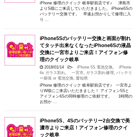
iPhone 修理のクイック 岐阜駅前店です♪ 津島市
よりS様にご来店していただきました。 iPhone5Sの
バッテリー交換です。 早速お預かりして修理に入
り …
iPhone5Sのバッテリー交換と画面が割れ
てタッチ出来なくなったiPhone6Sの液晶
交換に一宮市よりご来店！アイフォン修
理のクイック岐阜
2018/01/14
-
iPhone 5S 電池交換
,
iPhone
6s ガラス割れ
,
一宮市
,
ガラス割れ修理
,
バッテリ
ー膨張 or 電池交換
,
愛知県
iPhone 修理のクイック 岐阜駅前店です♪ 一宮市よ
りW様にご来店いただきました！ アイフォン5Sと
アイフォン6Sの同時修理のご依頼です。 1時間の
お預か …
iPhone5S、4Sのバッテリー2台交換で美
濃市よりご来店！アイフォン修理のクイ
ック岐阜