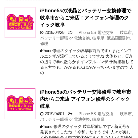
iPhone5sの液晶とバッテリー交換修理で
岐阜市からご来店！アイフォン修理のク
イック岐阜
2019/04/29
-
iPhone 5S 電池交換
,
岐阜市
,
バッテリー膨張 or 電池交換
,
岐阜県
,
液晶画面割れ
修理
iPhone修理のクイック岐阜駅前店です♪ またインフ
ルエンザが流行しているようですね 大体冬と、GW
の辺りで暴れ散らかすインフルエンザ 予防接種して
る人方でも、かかるもんはかかっちゃいますので 人
の …
iPhone5sのバッテリー交換修理で岐阜市
内からご来店 アイフォン修理のクイック
岐阜
2019/04/01
-
iPhone 5S 電池交換
,
岐阜市
,
バッテリー膨張 or 電池交換
,
岐阜県
iPhone 修理のクイック 岐阜駅前店です♪ 新元号が
発表されましたね 「令和」だそうです 人々が美し
く心を寄せ合う中で文化が生まれ育つという意味が