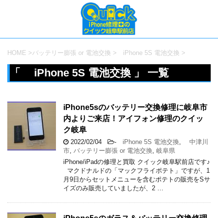
HOME
>
バッテリー膨張 or 電池交換
>
iPhone 5S 電池交換
>
「 iPhone 5S 電池交換 」 一覧
iPhone5sのバッテリー交換修理に岐阜市
内よりご来店！アイフォン修理のクイッ
ク岐阜
2022/02/04
-
iPhone 5S 電池交換
,
中津川
市
,
バッテリー膨張 or 電池交換
,
岐阜県
iPhone/iPadの修理と買取 クイック岐阜駅前店です♪
マクドナルドの「マックフライポテト」ですが、1
月9日からセットメニューを含むポテトの販売をSサ
イズのみ販売していましたが、2 …