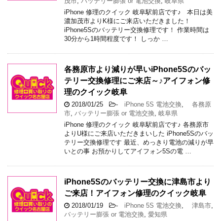
茂市
,
バッテリー膨張 or 電池交換
,
岐阜県
iPhone 修理のクイック 岐阜駅前店です♪ 本日は美
濃加茂市よりK様にご来店いただきました！
iPhone5Sのバッテリー交換修理です！ 作業時間は
30分から1時間程度です！ しっか …
各務原市より減りが早いiPhone5Sのバッ
テリー交換修理にご来店～♪アイフォン修
理のクイック岐阜
2018/01/25
-
iPhone 5S 電池交換
,
各務原
市
,
バッテリー膨張 or 電池交換
,
岐阜県
iPhone 修理のクイック 岐阜駅前店です♪ 各務原市
よりU様にご来店いただきまいした iPhone5Sのバッ
テリー交換修理です 最近、めっきり電池の減りが早
いとの事 お預かりしてアイフォン5Sの電 …
iPhone5Sのバッテリー交換に津島市より
ご来店！アイフォン修理のクイック岐阜
2018/01/19
-
iPhone 5S 電池交換
,
津島市
,
バッテリー膨張 or 電池交換
,
愛知県