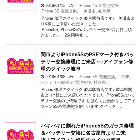
2018/01/13
-
iPhone 4S/4 電池交換
,
iPhone 5S 電池交換
,
美濃市
,
岐阜県
iPhone 修理のクイック 岐阜駅前店です♪ 美濃市よ
りK様にご来店いただきました。
iPhone5S,iPhone4Sのバッテリー交換2台お持ち頂
きました。 2台同時修 …
関市よりiPhone5SのPSEマーク付きバッ
テリー交換修理にご来店～♪アイフォン修
理のクイック岐阜
2018/01/08
-
iPhone 5S 電池交換
,
関市
,
バッテリー膨張 or 電池交換
,
岐阜県
iPhone 修理のクイック 岐阜駅前店です♪ 岐阜県関
市よりY様にご来店いただきました iPhone5Sのバッ
テリー交換のご依頼です しばらくお預かりしてアイ
フォン5Sの電池交換を行います クイック …
バキバキに割れたiPhone5Sのガラス修理
＆バッテリー交換に名古屋市よりご来