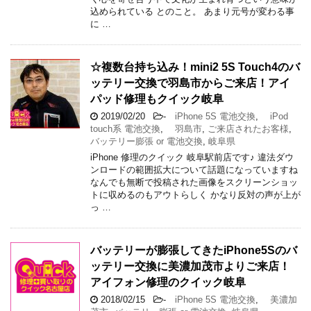
込められている とのこと。 あまり元号が変わる事
に …
☆複数台持ち込み！mini2 5S Touch4のバ
ッテリー交換で羽島市からご来店！アイ
パッド修理もクイック岐阜
2019/02/20
-
iPhone 5S 電池交換
,
iPod
touch系 電池交換
,
羽島市
,
ご来店されたお客様
,
バッテリー膨張 or 電池交換
,
岐阜県
iPhone 修理のクイック 岐阜駅前店です♪ 違法ダウ
ンロードの範囲拡大について話題になっていますね
なんでも無断で投稿された画像をスクリーンショッ
トに収めるのもアウトらしく かなり反対の声が上が
っ …
バッテリーが膨張してきたiPhone5Sのバ
ッテリー交換に美濃加茂市よりご来店！
アイフォン修理のクイック岐阜
2018/02/15
-
iPhone 5S 電池交換
,
美濃加