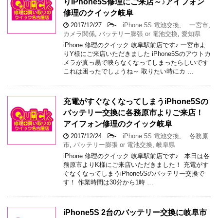
りiPhone5S修理にご来店～♪アイフォン
修理のクイック岐阜
2017/12/27
-
iPhone 5S 電池交換
,
一宮市
,
カメラ関係
,
バッテリー膨張 or 電池交換
,
愛知県
iPhone 修理のクイック 岐阜駅前店です♪ 一宮市よ
りY様にご来店いただきました iPhone5Sのアウトカ
メラが真っ黒で映らなくなってしまったらしいです
これは困ったでしょうね～ 取りたい時にカ …
充電がすぐなくなってしまうiPhone5Sの
バッテリー交換に各務原市よりご来店！
アイフォン修理のクイック岐阜
2017/12/24
-
iPhone 5S 電池交換
,
各務原
市
,
バッテリー膨張 or 電池交換
,
岐阜県
iPhone 修理のクイック 岐阜駅前店です♪ 本日は各
務原市よりK様にご来店いただきました！ 充電がす
ぐなくなってしまうiPhone5Sのバッテリー交換で
す！ 作業時間は30分から1時 …
iPhone5S 2台のバッテリー交換に岐阜市