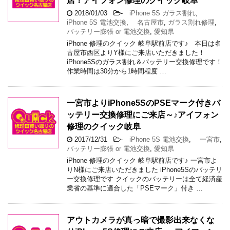
店！アイフォン修理のクイック岐阜
2018/01/03
-
iPhone 5S ガラス割れ
,
iPhone 5S 電池交換
,
名古屋市
,
ガラス割れ修理
,
バッテリー膨張 or 電池交換
,
愛知県
iPhone 修理のクイック 岐阜駅前店です♪ 本日は名
古屋市西区よりY様にご来店いただきました！
iPhone5Sのガラス割れ＆バッテリー交換修理です！
作業時間は30分から1時間程度 …
一宮市よりiPhone5SのPSEマーク付きバ
ッテリー交換修理にご来店～♪アイフォン
修理のクイック岐阜
2017/12/31
-
iPhone 5S 電池交換
,
一宮市
,
バッテリー膨張 or 電池交換
,
愛知県
iPhone 修理のクイック 岐阜駅前店です♪ 一宮市よ
りN様にご来店いただきました iPhone5Sのバッテリ
ー交換修理です クイックのバッテリーは全て経済産
業省の基準に適合した「PSEマーク」付き …
アウトカメラが真っ暗で撮影出来なくな