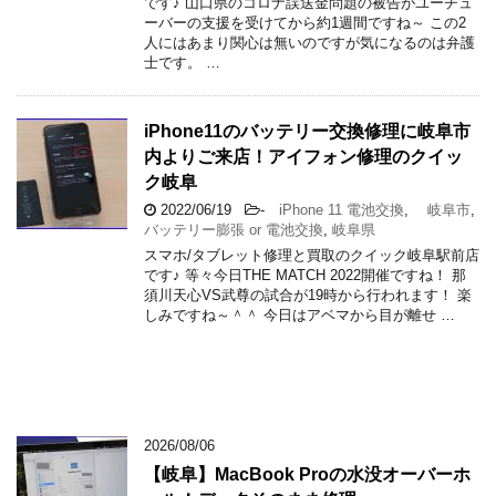
です♪ 山口県のコロナ誤送金問題の被告がユーチュ
ーバーの支援を受けてから約1週間ですね～ この2
人にはあまり関心は無いのですが気になるのは弁護
士です。 …
iPhone11のバッテリー交換修理に岐阜市
内よりご来店！アイフォン修理のクイッ
ク岐阜
2022/06/19
-
iPhone 11 電池交換
,
岐阜市
,
バッテリー膨張 or 電池交換
,
岐阜県
スマホ/タブレット修理と買取のクイック岐阜駅前店
です♪ 等々今日THE MATCH 2022開催ですね！ 那
須川天心VS武尊の試合が19時から行われます！ 楽
しみですね～＾＾ 今日はアベマから目が離せ …
2026/08/06
【岐阜】MacBook Proの水没オーバーホ