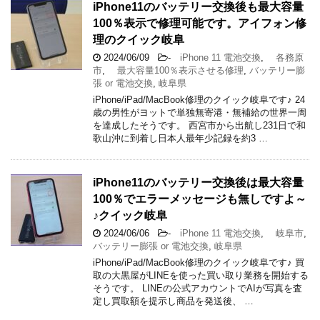
iPhone11のバッテリー交換後も最大容量
100％表示で修理可能です。アイフォン修
理のクイック岐阜
2024/06/09
-
iPhone 11 電池交換
,
各務原
市
,
最大容量100％表示させる修理
,
バッテリー膨
張 or 電池交換
,
岐阜県
iPhone/iPad/MacBook修理のクイック岐阜です♪ 24
歳の男性がヨットで単独無寄港・無補給の世界一周
を達成したそうです。 西宮市から出航し231日で和
歌山沖に到着し日本人最年少記録を約3 …
iPhone11のバッテリー交換後は最大容量
100％でエラーメッセージも無しですよ～
♪クイック岐阜
2024/06/06
-
iPhone 11 電池交換
,
岐阜市
,
バッテリー膨張 or 電池交換
,
岐阜県
iPhone/iPad/MacBook修理のクイック岐阜です♪ 買
取の大黒屋がLINEを使った買い取り業務を開始する
そうです。 LINEの公式アカウントでAIが写真を査
定し買取額を提示し商品を発送後、 …