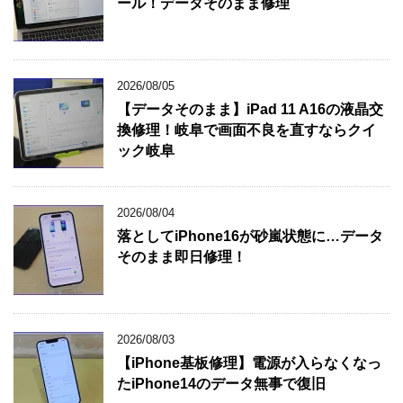
ール！データそのまま修理
2026/08/05
【データそのまま】iPad 11 A16の液晶交
換修理！岐阜で画面不良を直すならクイ
ック岐阜
2026/08/04
落としてiPhone16が砂嵐状態に…データ
そのまま即日修理！
2026/08/03
【iPhone基板修理】電源が入らなくなっ
たiPhone14のデータ無事で復旧