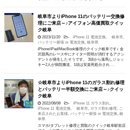
岐阜市よりiPhone 11のバッテリー交換修
理にご来店～♪アイフォン高価買取クイッ
ク岐阜
2023/11/20
-
iPhone 11 電池交換
,
岐阜市
,
バッテリー膨張 or 電池交換
,
岐阜県
iPhone/iPad/MacBook修理のクイック岐阜です♪ 金
沢競馬のレース中にナイター照明が消灯するアクシ
デントが発生したそうです。 3頭から落馬しジョッ
キー2人が病院搬送、1頭は安楽死処分され …
☆岐阜市よりiPhone 11のガラス割れ修理
とバッテリー半額交換にご来店～♪クイッ
ク岐阜
2022/08/08
-
iPhone 11 ガラス割れ
,
iPhone 11 電池交換
,
岐阜市
,
ガラス割れ修理
,
ご
来店されたお客様
,
バッテリー膨張 or 電池交換
,
岐
阜県
スマホ/タブレット修理と買取のクイック岐阜駅前店