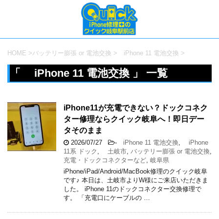
HOME
>
バッテリー膨張 or 電池交換
>
iPhone 11 電池交換
>
「 iPhone 11 電池交換 」 一覧
iPhone11が充電できない？ドックコネク
ター修理ならクイック岐阜へ！即日デー
タそのまま
2026/07/27
-
iPhone 11 電池交換
,
iPhone
11系 ドック
,
土岐市
,
バッテリー膨張 or 電池交換
,
充電・ドックコネクターなど
,
岐阜県
iPhone/iPad/Android/MacBook修理のクイック岐阜
です♪ 本日は、土岐市よりW様にご来店いただきま
した。 iPhone 11のドックコネクター交換修理で
す。 「充電口にケーブルの …