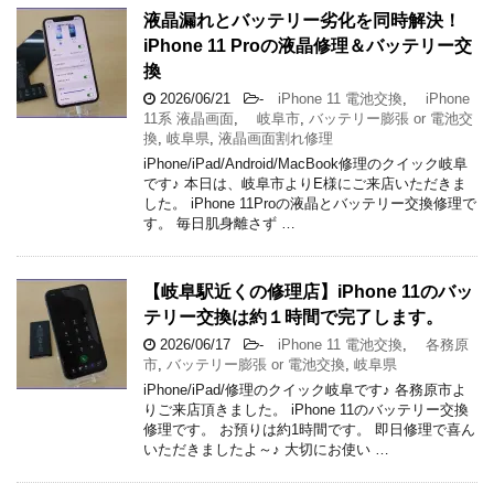
液晶漏れとバッテリー劣化を同時解決！
iPhone 11 Proの液晶修理＆バッテリー交
換
2026/06/21
-
iPhone 11 電池交換
,
iPhone
11系 液晶画面
,
岐阜市
,
バッテリー膨張 or 電池交
換
,
岐阜県
,
液晶画面割れ修理
iPhone/iPad/Android/MacBook修理のクイック岐阜
です♪ 本日は、岐阜市よりE様にご来店いただきま
した。 iPhone 11Proの液晶とバッテリー交換修理で
す。 毎日肌身離さず …
【岐阜駅近くの修理店】iPhone 11のバッ
テリー交換は約１時間で完了します。
2026/06/17
-
iPhone 11 電池交換
,
各務原
市
,
バッテリー膨張 or 電池交換
,
岐阜県
iPhone/iPad/修理のクイック岐阜です♪ 各務原市よ
りご来店頂きました。 iPhone 11のバッテリー交換
修理です。 お預りは約1時間です。 即日修理で喜ん
いただきましたよ～♪ 大切にお使い …