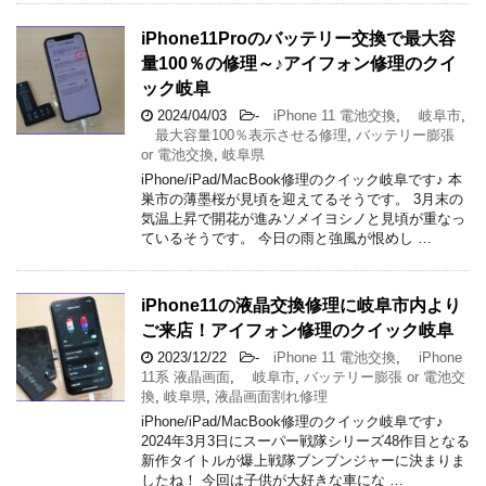
iPhone11Proのバッテリー交換で最大容
量100％の修理～♪アイフォン修理のクイ
ック岐阜
2024/04/03
-
iPhone 11 電池交換
,
岐阜市
,
最大容量100％表示させる修理
,
バッテリー膨張
or 電池交換
,
岐阜県
iPhone/iPad/MacBook修理のクイック岐阜です♪ 本
巣市の薄墨桜が見頃を迎えてるそうです。 3月末の
気温上昇で開花が進みソメイヨシノと見頃が重なっ
ているそうです。 今日の雨と強風が恨めし …
iPhone11の液晶交換修理に岐阜市内より
ご来店！アイフォン修理のクイック岐阜
2023/12/22
-
iPhone 11 電池交換
,
iPhone
11系 液晶画面
,
岐阜市
,
バッテリー膨張 or 電池交
換
,
岐阜県
,
液晶画面割れ修理
iPhone/iPad/MacBook修理のクイック岐阜です♪
2024年3月3日にスーパー戦隊シリーズ48作目となる
新作タイトルが爆上戦隊ブンブンジャーに決まりま
したね！ 今回は子供が大好きな車にな …