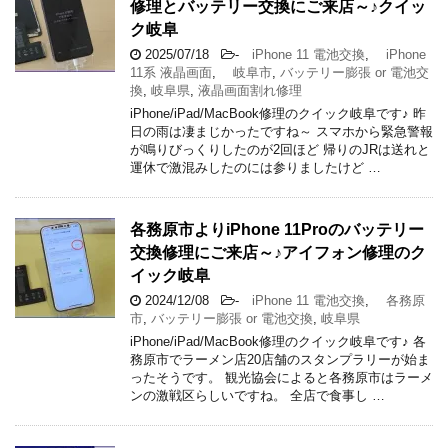
修理とバッテリー交換にご来店～♪クイッ
ク岐阜
2025/07/18
-
iPhone 11 電池交換
,
iPhone
11系 液晶画面
,
岐阜市
,
バッテリー膨張 or 電池交
換
,
岐阜県
,
液晶画面割れ修理
iPhone/iPad/MacBook修理のクイック岐阜です♪ 昨
日の雨は凄まじかったですね～ スマホから緊急警報
が鳴りびっくりしたのが2回ほど 帰りのJRは送れと
運休で激混みしたのには参りましたけど …
各務原市よりiPhone 11Proのバッテリー
交換修理にご来店～♪アイフォン修理のク
イック岐阜
2024/12/08
-
iPhone 11 電池交換
,
各務原
市
,
バッテリー膨張 or 電池交換
,
岐阜県
iPhone/iPad/MacBook修理のクイック岐阜です♪ 各
務原市でラーメン店20店舗のスタンプラリーが始ま
ったそうです。 観光協会によると各務原市はラーメ
ンの激戦区らしいですね。 全店で食事し …