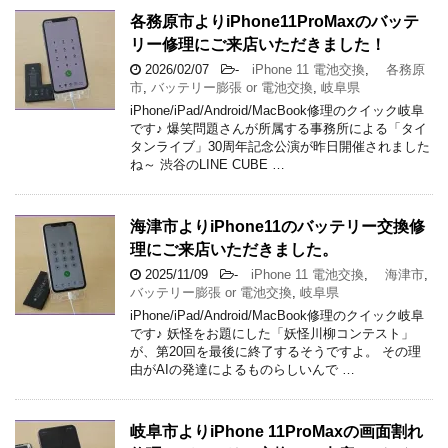
各務原市よりiPhone11ProMaxのバッテ
リー修理にご来店いただきました！
2026/02/07
-
iPhone 11 電池交換
,
各務原
市
,
バッテリー膨張 or 電池交換
,
岐阜県
iPhone/iPad/Android/MacBook修理のクイック岐阜
です♪ 爆笑問題さんが所属する事務所による「タイ
タンライブ」30周年記念公演が昨日開催されました
ね～ 渋谷のLINE CUBE …
海津市よりiPhone11のバッテリー交換修
理にご来店いただきました。
2025/11/09
-
iPhone 11 電池交換
,
海津市
,
バッテリー膨張 or 電池交換
,
岐阜県
iPhone/iPad/Android/MacBook修理のクイック岐阜
です♪ 妖怪をお題にした「妖怪川柳コンテスト」
が、第20回を最後に終了するそうですよ。 その理
由がAIの発達によるものらしいんで …
岐阜市よりiPhone 11ProMaxの画面割れ