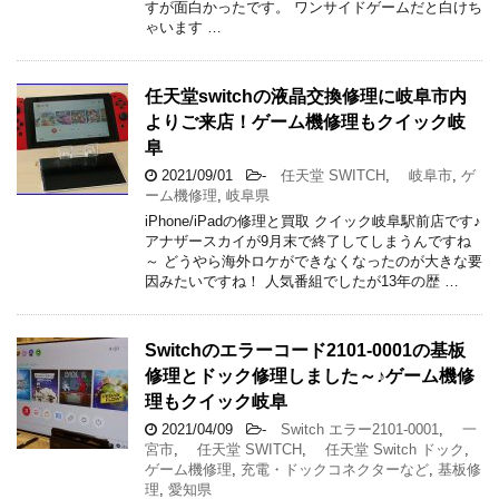
すが面白かったです。 ワンサイドゲームだと白けち
ゃいます …
任天堂switchの液晶交換修理に岐阜市内
よりご来店！ゲーム機修理もクイック岐
阜
2021/09/01
-
任天堂 SWITCH
,
岐阜市
,
ゲ
ーム機修理
,
岐阜県
iPhone/iPadの修理と買取 クイック岐阜駅前店です♪
アナザースカイが9月末で終了してしまうんですね
～ どうやら海外ロケができなくなったのが大きな要
因みたいですね！ 人気番組でしたが13年の歴 …
Switchのエラーコード2101-0001の基板
修理とドック修理しました～♪ゲーム機修
理もクイック岐阜
2021/04/09
-
Switch エラー2101-0001
,
一
宮市
,
任天堂 SWITCH
,
任天堂 Switch ドック
,
ゲーム機修理
,
充電・ドックコネクターなど
,
基板修
理
,
愛知県