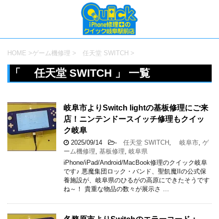
HOME
>
ゲーム機修理
>
任天堂 SWITCH
>
「 任天堂 SWITCH 」 一覧
岐阜市よりSwitch lightの基板修理にご来
店！ニンテンドースイッチ修理もクイッ
ク岐阜
2025/09/14
-
任天堂 SWITCH
,
岐阜市
,
ゲ
ーム機修理
,
基板修理
,
岐阜県
iPhone/iPad/Android/MacBook修理のクイック岐阜
です♪ 悪魔集団ロック・バンド、聖飢魔IIの公式保
養施設が、岐阜県のひるがの高原にできたそうです
ね～！ 貴重な物品の数々が展示さ …