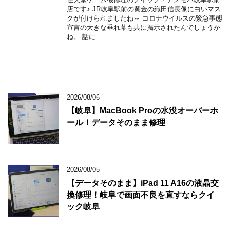
店です♪ JR岐阜駅前の黄金の織田信長像に白いマス
クが付けられましたね～ コロナウイルスの緊急事態
宣言の大きな垂れ幕も共に掲示されたんでしょうか
ね。 話に …
2026/08/06
【岐阜】MacBook Proの水没オーバーホ
ール！データそのまま修理
2026/08/05
【データそのまま】iPad 11 A16の液晶交
換修理！岐阜で画面不良を直すならクイ
ック岐阜