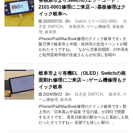
各務原市よりSwitchのエラーコード：
2101-0001修理にご来店～♪基板修理はク
イック岐阜へ
2025/07/15
-
Switch エラー2101-0001
,
任
天堂 SWITCH
,
各務原市
,
ゲーム機修理
,
基板修
理
,
岐阜県
iPhone/iPad/MacBook修理のクイック岐阜です♪ 大
阪万博で岐阜市と中国・杭州市の交流イベントが開
かれたそうですね。 「ながら児童合唱団」の中高生
と杭州芸術学校の生徒さんらが出演し合唱や …
岐阜市より有機EL（OLED）Switchの画
面割れ修理にご来店～♪ゲーム機修理もク
イック岐阜
2024/09/23
-
任天堂 SWITCH
,
岐阜市
,
ゲ
ーム機修理
,
岐阜県
iPhone/iPad/MacBook修理のクイック岐阜です♪ 郡
上市の「日本真ん中温泉 子宝の湯」が29日で閉業
するそうです。 長良川鉄道の駅ホームと直結し人気
だったそうですね～ 全国でも珍しい駅の …