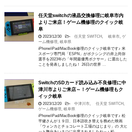
任天堂switchの液晶交換修理に岐阜市内
よりご来店！ゲーム機修理のクイック岐
阜
2023/12/30
-
任天堂 SWITCH
,
岐阜市
,
ゲ
ーム機修理
,
岐阜県
iPhone/iPad/MacBook修理のクイック岐阜です♪ 米
スポーツ専門局「ESPN」がボクシングの井上尚弥
選手を2023年の「年間最優秀ボクサー」に選出した
ことを発表しましたね！ 26日の世界 …
SwitchのSDカード読み込み不良修理に中
津川市よりご来店～！ゲーム機修理もク
イック岐阜
2023/12/20
-
中津川市
,
任天堂 SWITCH
,
ゲーム機修理
,
岐阜県
iPhone/iPad/MacBook修理のクイック岐阜です♪ 松
平健さんが１９日、日本語吹き替えを務めた映画
「ウォンカとチョコレート工場のはじまり」の 大ヒ
ット舞台あいさつに出席されましたね～♪ 松 …