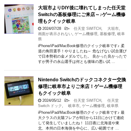
大垣市よりDIY後に壊れてしまった任天堂
Switchの基板修理にご来店～♪ゲーム機修
理もクイック岐阜
2024/07/28
-
任天堂 SWITCH
,
大垣市
,
画面が表示されない
,
ゲーム機修理
,
基板修理
,
岐阜
県
iPhone/iPad/MacBook修理のクイック岐阜です♪ 柔
道の角田選手！やりましたね～ 危なげない試合運び
で日本勢初の金メダルでした。 良かった良かったで
すが男子の永山選手は何とも後味の悪い試 …
Nintendo Switchのドックコネクター交換
修理に岐阜市よりご来店！ゲーム機修理
もクイック岐阜
2024/05/12
-
任天堂 SWITCH
,
任天堂
Switch ドック
,
岐阜市
,
ゲーム機修理
,
岐阜県
iPhone/iPad/MacBook修理のクイック岐阜です♪ 最
大クラスの太陽フレアが8日から11日にかけて連続
して発生していましたね！ 11日夜に北海道や東
北、本州の日本海側を中心に、広い範囲でオ …