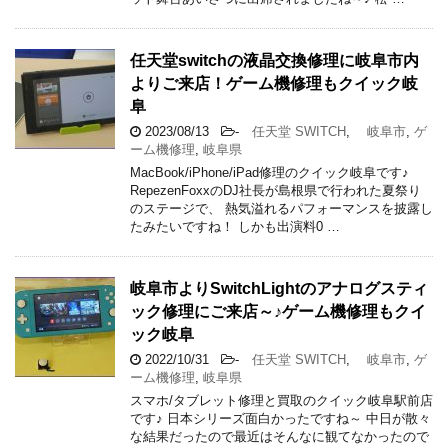
任天堂switchの液晶交換修理に岐阜市内
よりご来店！ゲーム機修理もクイック岐
阜
2023/08/13
-
任天堂 SWITCH
,
岐阜市
,
ゲ
ーム機修理
,
岐阜県
MacBook/iPhone/iPad修理のクイック岐阜です♪
RepezenFoxxのDJ社長が島根県で行われた夏祭り
のステージで、 熱気溢れるパフォーマンスを披露し
たみたいですね！ しかも出演料0 …
岐阜市よりSwitchLightのアナログスティ
ック修理にご来店～♪ゲーム機修理もクイ
ック岐阜
2022/10/31
-
任天堂 SWITCH
,
岐阜市
,
ゲ
ーム機修理
,
岐阜県
スマホ/タブレット修理と買取のクイック岐阜駅前店
です♪ 日本シリーズ面白かったですね～ 中日が散々
な結果だったので最近はそんなに観てなかったので