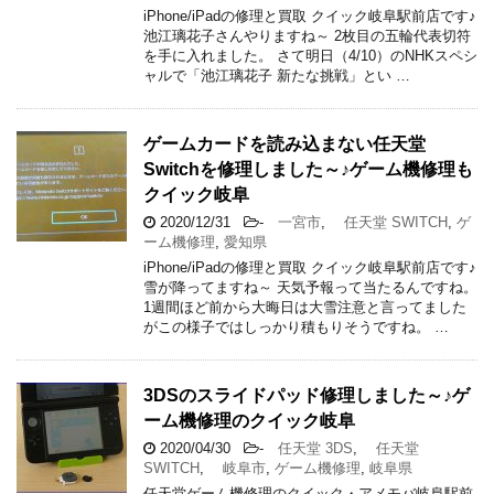
iPhone/iPadの修理と買取 クイック岐阜駅前店です♪
池江璃花子さんやりますね～ 2枚目の五輪代表切符
を手に入れました。 さて明日（4/10）のNHKスペシ
ャルで「池江璃花子 新たな挑戦」とい …
ゲームカードを読み込まない任天堂
Switchを修理しました～♪ゲーム機修理も
クイック岐阜
2020/12/31
-
一宮市
,
任天堂 SWITCH
,
ゲ
ーム機修理
,
愛知県
iPhone/iPadの修理と買取 クイック岐阜駅前店です♪
雪が降ってますね～ 天気予報って当たるんですね。
1週間ほど前から大晦日は大雪注意と言ってました
がこの様子ではしっかり積もりそうですね。 …
3DSのスライドパッド修理しました～♪ゲ
ーム機修理のクイック岐阜
2020/04/30
-
任天堂 3DS
,
任天堂
SWITCH
,
岐阜市
,
ゲーム機修理
,
岐阜県
任天堂ゲーム機修理のクイック・アメモバ岐阜駅前