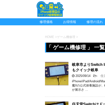
修理価格
お得情報
修理の流れ
HOME
>
ゲーム機修理
>
「 ゲーム機修理 」 一覧
岐阜市よりSwitc
もクイック岐阜
2025/09/14
-
任天
iPhone/iPad/An
魔IIの公式保養施設が
が展示さ …
任天堂Switch