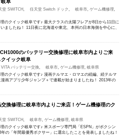
ク岐阜
堂 SWITCH
,
任天堂 Switch ドック
,
岐阜市
,
ゲーム機修理
,
acBook修理のクイック岐阜です♪ 最大クラスの太陽フレアが8日から11日に
いましたね！ 11日夜に北海道や東北、本州の日本海側を中心に、
VITA PCH1000のバッテリー交換修理に岐阜市内よりご来
もクイック岐阜
VITA バッテリー交換
,
岐阜市
,
ゲーム機修理
,
岐阜県
acBook修理のクイック岐阜です♪ 漫画テルマエ・ロマエの続編、続テルマ
に漫画アプリ少年ジャンプ＋で連載が始まりましたね！ 2013年の
の液晶交換修理に岐阜市内よりご来店！ゲーム機修理のク
堂 SWITCH
,
岐阜市
,
ゲーム機修理
,
岐阜県
acBook修理のクイック岐阜です♪ 米スポーツ専門局「ESPN」がボクシン
23年の「年間最優秀ボクサー」に選出したことを発表しましたね！