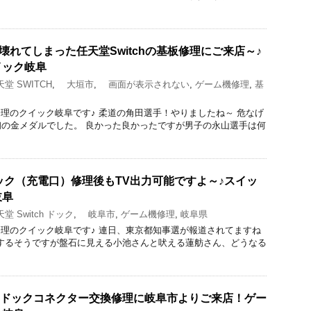
壊れてしまった任天堂Switchの基板修理にご来店～♪
イック岐阜
堂 SWITCH
,
大垣市
,
画面が表示されない
,
ゲーム機修理
,
基
acBook修理のクイック岐阜です♪ 柔道の角田選手！やりましたね～ 危なげ
の金メダルでした。 良かった良かったですが男子の永山選手は何
はドック（充電口）修理後もTV出力可能ですよ～♪スイッ
岐阜
 Switch ドック
,
岐阜市
,
ゲーム機修理
,
岐阜県
acBook修理のクイック岐阜です♪ 連日、東京都知事選が報道されてますね
ウするそうですが盤石に見える小池さんと吠える蓮舫さん、どうなる
witchのドックコネクター交換修理に岐阜市よりご来店！ゲー