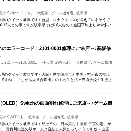
 Switch ドック
,
大垣市
,
ゲーム機修理
,
岐阜県
acBook修理のクイック岐阜です♪ 新型コロナウイルスが増えているそうで
6.13人との事ですが岐阜県では6.8人なので全国平均よりやや多い
chのエラーコード：2101-0001修理にご来店～♪基板修
へ
tch エラー2101-0001
,
任天堂 SWITCH
,
各務原市
,
ゲーム機修
acBook修理のクイック岐阜です♪ 大阪万博で岐阜市と中国・杭州市の交流
ですね。 「ながら児童合唱団」の中高生と杭州芸術学校の生徒さ
OLED）Switchの画面割れ修理にご来店～♪ゲーム機
阜
堂 SWITCH
,
岐阜市
,
ゲーム機修理
,
岐阜県
acBook修理のクイック岐阜です♪ 郡上市の「日本真ん中温泉 子宝の湯」が
す。 長良川鉄道の駅ホームと直結し人気だったそうですね～ 全国