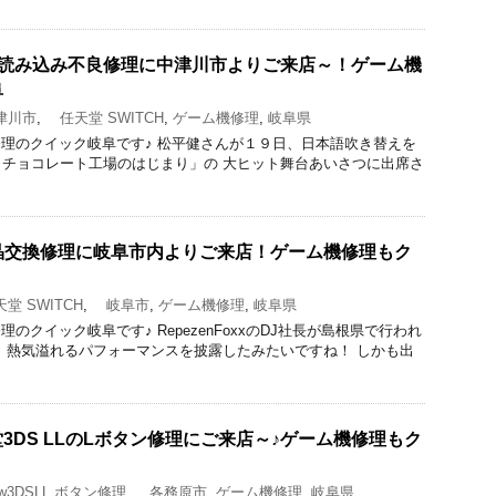
カード読み込み不良修理に中津川市よりご来店～！ゲーム機
阜
津川市
,
任天堂 SWITCH
,
ゲーム機修理
,
岐阜県
acBook修理のクイック岐阜です♪ 松平健さんが１９日、日本語吹き替えを
チョコレート工場のはじまり」の 大ヒット舞台あいさつに出席さ
の液晶交換修理に岐阜市内よりご来店！ゲーム機修理もク
堂 SWITCH
,
岐阜市
,
ゲーム機修理
,
岐阜県
iPad修理のクイック岐阜です♪ RepezenFoxxのDJ社長が島根県で行われ
 熱気溢れるパフォーマンスを披露したみたいですね！ しかも出
3DS LLのLボタン修理にご来店～♪ゲーム機修理もク
3DSLL ボタン修理
,
各務原市
,
ゲーム機修理
,
岐阜県