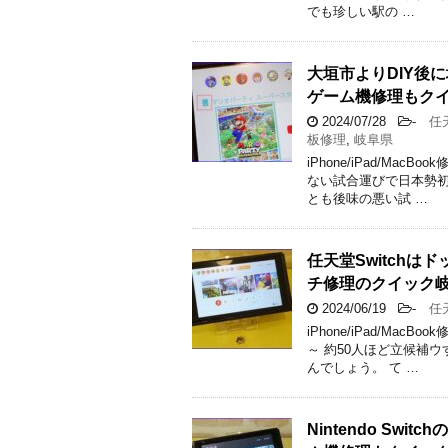
でも珍しい駅の …
大垣市よりDIY後に
ゲーム機修理もク
2024/07/28
-
任天
板修理
,
岐阜県
iPhone/iPad/M
ない試合運びで日本勢初
とも後味の悪い試 …
任天堂Switch
チ修理のクイック
2024/06/19
-
任天堂
iPhone/iPad/M
～ 約50人ほど立候補
んでしょう。 て …
Nintendo S