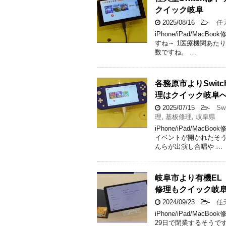
クイック岐阜
2025/08/16
-
任天堂
iPhone/iPad/M
すね～ 1医療機関あたり
数ですね。 …
各務原市よりSwit
理はクイック岐阜
2025/07/15
-
Swi
理
,
基板修理
,
岐阜県
iPhone/iPad/M
イベントが開かれたそう
んらが出演し合唱や …
岐阜市より有機EL（
修理もクイック岐
2024/09/23
-
任天
iPhone/iPad/M
29日で閉業するそうで