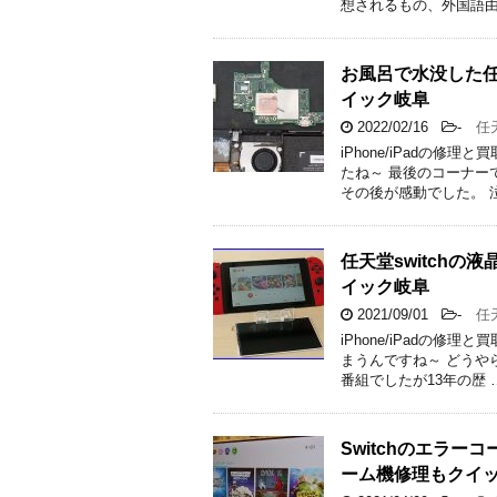
想されるもの、外国語由
お風呂で水没した任
イック岐阜
2022/02/16
-
任天堂
iPhone/iPadの
たね～ 最後のコーナー
その後が感動でした。 泣
任天堂switch
イック岐阜
2021/09/01
-
任天
iPhone/iPadの
まうんですね～ どうや
番組でしたが13年の歴 
Switchのエラー
ーム機修理もクイ