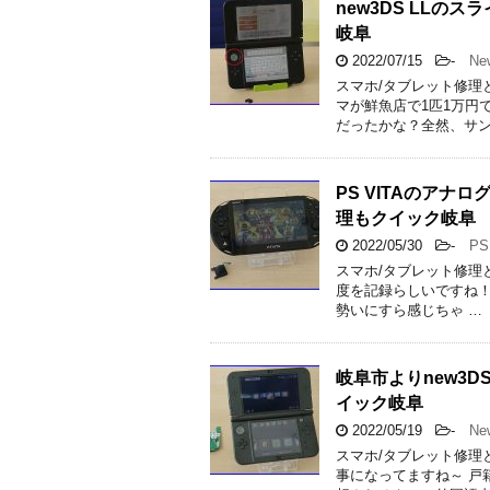
new3DS LL
岐阜
2022/07/15
-
Ne
スマホ/タブレット修理
マが鮮魚店で1匹1万円
だったかな？全然、サン
PS VITAのア
理もクイック岐阜
2022/05/30
-
PS
スマホ/タブレット修理
度を記録らしいですね！ 
勢いにすら感じちゃ …
岐阜市よりnew3D
イック岐阜
2022/05/19
-
New
スマホ/タブレット修理
事になってますね～ 戸