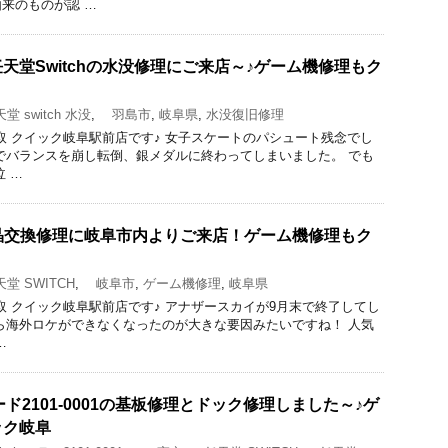
来のものが認 …
天堂Switchの水没修理にご来店～♪ゲーム機修理もク
 switch 水没
,
羽島市
,
岐阜県
,
水没復旧修理
修理と買取 クイック岐阜駅前店です♪ 女子スケートのパシュート残念でし
でバランスを崩し転倒、銀メダルに終わってしまいました。 でも
 …
の液晶交換修理に岐阜市内よりご来店！ゲーム機修理もク
堂 SWITCH
,
岐阜市
,
ゲーム機修理
,
岐阜県
修理と買取 クイック岐阜駅前店です♪ アナザースカイが9月末で終了してし
ら海外ロケができなくなったのが大きな要因みたいですね！ 人気
…
コード2101-0001の基板修理とドック修理しました～♪ゲ
ック岐阜