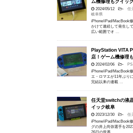
ム機修理もクイッ
2024/05/12
-
任天
岐阜県
iPhone/iPad/M
かけて連続して発生して
広い範囲でオ …
PlayStation 
店！ゲーム機修理
2024/02/06
-
PS 
iPhone/iPad/M
エ・ロマエが11年ぶり
完結以来の連載 …
任天堂switch
イック岐阜
2023/12/30
-
任天
iPhone/iPad/M
グの井上尚弥選手を20
26日の世界 …