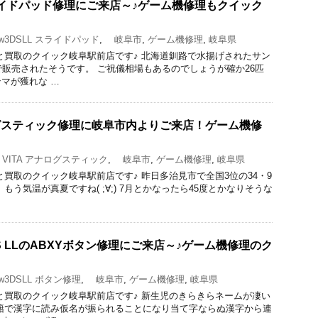
のスライドパッド修理にご来店～♪ゲーム機修理もクイック
w3DSLL スライドパッド
,
岐阜市
,
ゲーム機修理
,
岐阜県
と買取のクイック岐阜駅前店です♪ 北海道釧路で水揚げされたサン
で販売されたそうです。 ご祝儀相場もあるのでしょうが確か26匹
マが獲れな …
ナログスティック修理に岐阜市内よりご来店！ゲーム機修
 VITA アナログスティック
,
岐阜市
,
ゲーム機修理
,
岐阜県
と買取のクイック岐阜駅前店です♪ 昨日多治見市で全国3位の34・9
もう気温が真夏ですね( ;∀;) 7月とかなったら45度とかなりそうな
S LLのABXYボタン修理にご来店～♪ゲーム機修理のク
3DSLL ボタン修理
,
岐阜市
,
ゲーム機修理
,
岐阜県
と買取のクイック岐阜駅前店です♪ 新生児のきらきらネームが凄い
籍で漢字に読み仮名が振られることになり当て字ならぬ漢字から連