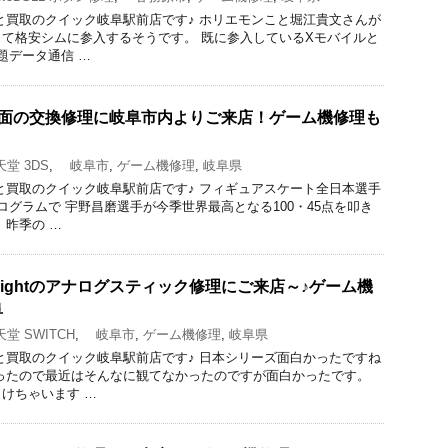
と買取のクイック岐阜駅前店です♪ ホリエモンこと堀江貴文さんが
て格安シムに参入するそうです。 既に参入しているXモバイルと
題データ通信 …
下画面の交換修理に岐阜市内よりご来店！ゲーム機修理も
堂 3DS
,
岐阜市
,
ゲーム機修理
,
岐阜県
と買取のクイック岐阜駅前店です♪ フィギュアスケート全日本選手
ログラムで 宇野昌磨選手が今季世界最高となる100・45点を叩き
 昨季の …
hLightのアナログスティック修理にご来店～♪ゲーム機
阜
堂 SWITCH
,
岐阜市
,
ゲーム機修理
,
岐阜県
と買取のクイック岐阜駅前店です♪ 日本シリーズ面白かったですね
ったので最近はそんなに観てなかったのですが面白かったです。
けちゃいます …