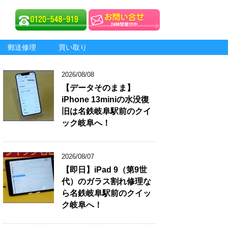
郵送修理
買い取り
2026/08/08
【データそのまま】
iPhone 13miniの水没復
旧は名鉄岐阜駅前のクイ
ック岐阜へ！
2026/08/07
【即日】iPad 9（第9世
代）のガラス割れ修理な
ら名鉄岐阜駅前のクイッ
ク岐阜へ！