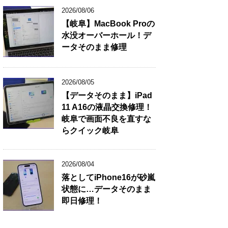
2026/08/06
【岐阜】MacBook Proの
水没オーバーホール！デ
ータそのまま修理
2026/08/05
【データそのまま】iPad
11 A16の液晶交換修理！
岐阜で画面不良を直すな
らクイック岐阜
2026/08/04
落としてiPhone16が砂嵐
状態に…データそのまま
即日修理！