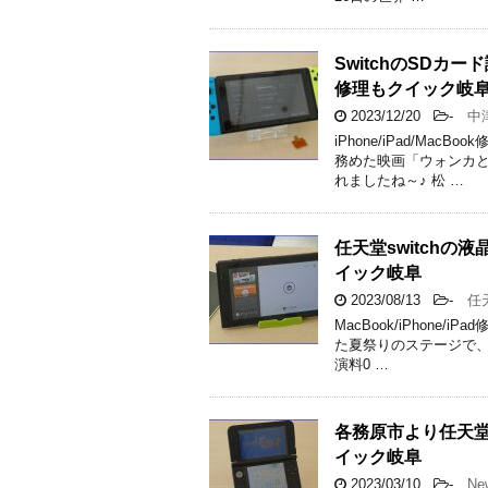
SwitchのSD
修理もクイック岐
2023/12/20
-
中
iPhone/iPad/M
務めた映画「ウォンカと
れましたね～♪ 松 …
任天堂switch
イック岐阜
2023/08/13
-
任天
MacBook/iPhone/
た夏祭りのステージで、
演料0 …
各務原市より任天堂
イック岐阜
2023/03/10
-
New