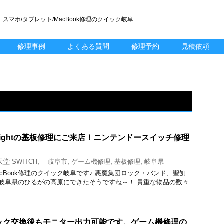
スマホ/タブレット/MacBook修理のクイック岐阜
修理事例
よくある質問
修理予約
見積依頼
h lightの基板修理にご来店！ニンテンドースイッチ修理
堂 SWITCH
,
岐阜市
,
ゲーム機修理
,
基板修理
,
岐阜県
droid/MacBook修理のクイック岐阜です♪ 悪魔集団ロック・バンド、聖飢
、岐阜県のひるがの高原にできたそうですね～！ 貴重な物品の数々
はドック交換後もモニター出力可能です。ゲーム機修理の