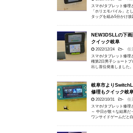
スマホ/タブレット修理
「ホリエモバイル」とし
タッグを組み5分かけ放
NEW3DSLLの
クイック岐阜
2022/12/24
-
任天
スマホ/タブレット修理
権第2日男子ショートプ
出し首位発進しました。
岐阜市よりSwitc
修理もクイック岐
2022/10/31
-
任天
スマホ/タブレット修理
～ 中日が散々な結果だ
ワンサイドゲームだと白