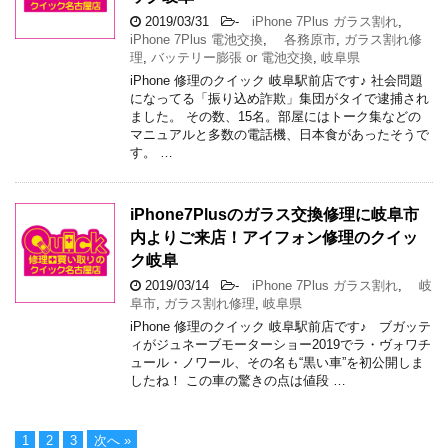
2019/03/31
-
iPhone 7Plus ガラス割れ
,
iPhone 7Plus 電池交換
,
各務原市
,
ガラス割れ修
理
,
バッテリー膨張 or 電池交換
,
岐阜県
iPhone 修理のクイック 岐阜駅前店です♪ 社会問題
になってる「振り込め詐欺」集団がタイで逮捕され
ました。 その数、15名。部屋にはトーク集などの
マニュアルと多数の電話機、日本食があったそうで
す。 …
iPhone7Plusのガラス交換修理に岐阜市
内よりご来店！アイフォン修理のクイッ
ク岐阜
2019/03/14
-
iPhone 7Plus ガラス割れ
,
岐
阜市
,
ガラス割れ修理
,
岐阜県
iPhone 修理のクイック 岐阜駅前店です♪ ブガッテ
ィがジュネーブモーターショー2019でラ・ヴォワチ
ュール・ノワール、その名も“黒い車”を初公開しま
したね！ この車の驚きの点は値段 …
1
2
3
次へ »