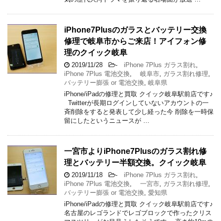
iPhone7Plusのガラスとバッテリー交換
修理で岐阜市からご来店！アイフォン修
理のクイック岐阜
2019/11/28
-
iPhone 7Plus ガラス割れ
,
iPhone 7Plus 電池交換
,
岐阜市
,
ガラス割れ修理
,
バッテリー膨張 or 電池交換
,
岐阜県
iPhone/iPadの修理と買取 クイック岐阜駅前店です♪
Twitterが長期ログインしていないアカウントの一
斉削除をすると発表して少し経った今 削除を一時保
留にしたというニュースが …
一宮市よりiPhone7Plusのガラス割れ修
理とバッテリー半額交換。クイック岐阜
2019/11/18
-
iPhone 7Plus ガラス割れ
,
iPhone 7Plus 電池交換
,
一宮市
,
ガラス割れ修理
,
バッテリー膨張 or 電池交換
,
愛知県
iPhone/iPadの修理と買取 クイック岐阜駅前店です♪
名古屋のレゴランドでレゴブロックで作ったクリス