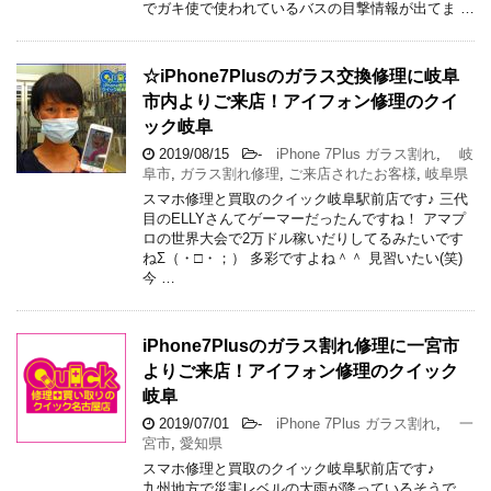
でガキ使で使われているバスの目撃情報が出てま …
☆iPhone7Plusのガラス交換修理に岐阜
市内よりご来店！アイフォン修理のクイ
ック岐阜
2019/08/15
-
iPhone 7Plus ガラス割れ
,
岐
阜市
,
ガラス割れ修理
,
ご来店されたお客様
,
岐阜県
スマホ修理と買取のクイック岐阜駅前店です♪ 三代
目のELLYさんてゲーマーだったんですね！ アマプ
ロの世界大会で2万ドル稼いだりしてるみたいです
ねΣ（・□・；） 多彩ですよね＾＾ 見習いたい(笑)
今 …
iPhone7Plusのガラス割れ修理に一宮市
よりご来店！アイフォン修理のクイック
岐阜
2019/07/01
-
iPhone 7Plus ガラス割れ
,
一
宮市
,
愛知県
スマホ修理と買取のクイック岐阜駅前店です♪
九州地方で災害レベルの大雨が降っているそうで