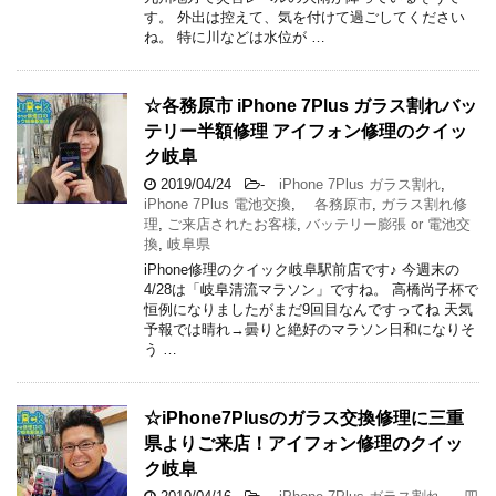
す。 外出は控えて、気を付けて過ごしてください
ね。 特に川などは水位が …
☆各務原市 iPhone 7Plus ガラス割れバッ
テリー半額修理 アイフォン修理のクイッ
ク岐阜
2019/04/24
-
iPhone 7Plus ガラス割れ
,
iPhone 7Plus 電池交換
,
各務原市
,
ガラス割れ修
理
,
ご来店されたお客様
,
バッテリー膨張 or 電池交
換
,
岐阜県
iPhone修理のクイック岐阜駅前店です♪ 今週末の
4/28は「岐阜清流マラソン」ですね。 高橋尚子杯で
恒例になりましたがまだ9回目なんですってね 天気
予報では晴れ→曇りと絶好のマラソン日和になりそ
う …
☆iPhone7Plusのガラス交換修理に三重
県よりご来店！アイフォン修理のクイッ
ク岐阜