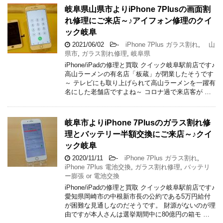
岐阜県山県市よりiPhone 7Plusの画面割
れ修理にご来店～♪アイフォン修理のクイ
ック岐阜
2021/06/02
-
iPhone 7Plus ガラス割れ
,
山
県市
,
ガラス割れ修理
,
岐阜県
iPhone/iPadの修理と買取 クイック岐阜駅前店です♪
高山ラーメンの有名店「板蔵」が閉業したそうです
～ テレビにも取り上げられて高山ラーメンを一躍有
名にした老舗店ですよね～ コロナ過で来店客が …
岐阜市よりiPhone 7Plusのガラス割れ修
理とバッテリー半額交換にご来店～♪クイ
ック岐阜
2020/11/11
-
iPhone 7Plus ガラス割れ
,
iPhone 7Plus 電池交換
,
ガラス割れ修理
,
バッテリ
ー膨張 or 電池交換
iPhone/iPadの修理と買取 クイック岐阜駅前店です♪
愛知県岡崎市の中根新市長の公約である5万円給付
が困難な見通しなのだそうです。 財源がないのが理
由ですが本人さんは選挙期間中に80億円の箱モ …