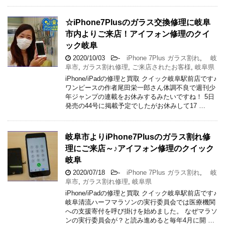
☆iPhone7Plusのガラス交換修理に岐阜
市内よりご来店！アイフォン修理のクイ
ック岐阜
2020/10/03
-
iPhone 7Plus ガラス割れ
,
岐
阜市
,
ガラス割れ修理
,
ご来店されたお客様
,
岐阜県
iPhone/iPadの修理と買取 クイック岐阜駅前店です♪
ワンピースの作者尾田栄一郎さん体調不良で週刊少
年ジャンプの連載をお休みするみたいですね！ 5日
発売の44号に掲載予定でしたがお休みして17 …
岐阜市よりiPhone7Plusのガラス割れ修
理にご来店～♪アイフォン修理のクイック
岐阜
2020/07/18
-
iPhone 7Plus ガラス割れ
,
岐
阜市
,
ガラス割れ修理
,
岐阜県
iPhone/iPadの修理と買取 クイック岐阜駅前店です♪
岐阜清流ハーフマラソンの実行委員会では医療機関
への支援寄付を呼び掛けを始めました。 なぜマラソ
ンの実行委員会が？と読み進めると毎年4月に開 …