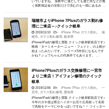
いでいますね。 保釈中に逃亡しても逃亡罪などが無
く保釈保証金の没収だけで済むのも一因にあるみ …
瑞穂市よりiPhone 7Plusのガラス割れ修
理にご来店～♪クイック岐阜
2019/11/10
-
iPhone 7Plus ガラス割れ
,
瑞
穂市
,
ガラス割れ修理
,
岐阜県
iPhone/iPadの修理と買取 クイック岐阜駅前店です♪
映画「ターミネーター:ニュー・フェイト」の上映が
始まったみたいです。 シリーズ5作目になるんです
かね？シュワちゃんの代表作でもあります。 …
iPhone7Plusのガラス交換修理に一宮市
よりご来店！アイフォン修理のクイック
岐阜
2019/11/06
-
iPhone 7Plus ガラス割れ
,
一
宮市
,
ガラス割れ修理
,
愛知県
iPhone/iPadの修理と買取 クイック岐阜駅前店です♪
今年のガキ使は県立ヘイポーお豆ケ丘高校って名前
で高校をテーマにやるっぽいですね＾＾ ツイッター