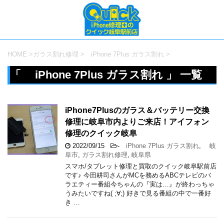
HOME
>
ガラス割れ修理
>
iPhone 7Plus ガラス割れ
>
「 iPhone 7Plus ガラス割れ 」 一覧
iPhone7Plusのガラス＆バッテリー交換
修理に岐阜市内よりご来店！アイフォン
修理のクイック岐阜
2022/09/15
-
iPhone 7Plus ガラス割れ
,
岐
阜市
,
ガラス割れ修理
,
岐阜県
スマホ/タブレット修理と買取のクイック岐阜駅前店
です♪ 今田耕司さんがMCを務めるABCテレビのバ
ラエティー番組今ちゃんの『実は…』が終わっちゃ
うみたいですね( ;∀;) 好きで見る番組の中で一番好
き …