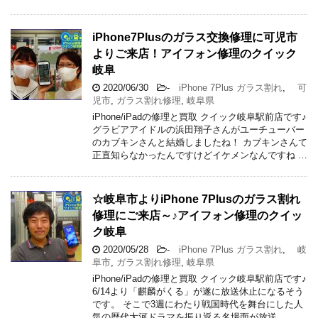
iPhone7Plusのガラス交換修理に可児市
よりご来店！アイフォン修理のクイック
岐阜
2020/06/30
-
iPhone 7Plus ガラス割れ
,
可
児市
,
ガラス割れ修理
,
岐阜県
iPhone/iPadの修理と買取 クイック岐阜駅前店です♪
グラビアアイドルの浜田翔子さんがユーチューバー
のカブキンさんと結婚しましたね！ カブキンさんて
正直知らなかったんですけどイケメンなんですね …
☆岐阜市よりiPhone 7Plusのガラス割れ
修理にご来店～♪アイフォン修理のクイッ
ク岐阜
2020/05/28
-
iPhone 7Plus ガラス割れ
,
岐
阜市
,
ガラス割れ修理
,
岐阜県
iPhone/iPadの修理と買取 クイック岐阜駅前店です♪
6/14より「麒麟がくる」が遂に放送休止になるそう
です。 そこで3週にわたり戦国時代を舞台にした人
気の歴代大河ドラマを振り返る名場面が放送 …