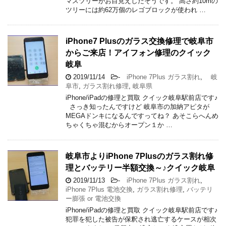
マスツリーがお目見えしたそうです。 高さ約10mの
ツリーには約62万個のレゴブロックが使われ …
iPhone7 Plusのガラス交換修理で岐阜市
からご来店！アイフォン修理のクイック
岐阜
2019/11/14
-
iPhone 7Plus ガラス割れ
,
岐
阜市
,
ガラス割れ修理
,
岐阜県
iPhone/iPadの修理と買取 クイック岐阜駅前店です♪
さっき知ったんですけど 岐阜市の加納アピタが
MEGAドンキになるんですってね？ あそこらへんめ
ちゃくちゃ混むからオープン１か …
岐阜市よりiPhone 7Plusのガラス割れ修
理とバッテリー半額交換～♪クイック岐阜
2019/11/13
-
iPhone 7Plus ガラス割れ
,
iPhone 7Plus 電池交換
,
ガラス割れ修理
,
バッテリ
ー膨張 or 電池交換
iPhone/iPadの修理と買取 クイック岐阜駅前店です♪
犯罪を犯した被告が保釈され逃亡するケースが相次