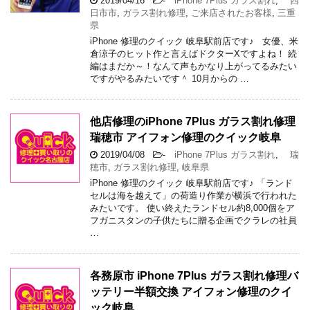
2019/04/16
-
iPhone 7Plus ガラス割れ
,
四
日市市
,
ガラス割れ修理
,
ご来店されたお客様
,
三重
県
iPhone 修理のクイック 岐阜駅前店です♪ 女優、米
倉涼子のヒット作と言えばドクターXですよね！ 続
編はまだか～！なんて声もかなり上がってるみたい
ですがやるみたいです＾ 10月からの …
他店修理のiPhone 7Plus ガラス割れ修理
瑞穂市 アイフォン修理のクイック岐阜
2019/04/08
-
iPhone 7Plus ガラス割れ
,
瑞
穂市
,
ガラス割れ修理
,
岐阜県
iPhone 修理のクイック 岐阜駅前店です♪ 「ランド
セルは海を越えて」の荷造り作業が横浜で行われた
みたいです。 使い終えたランドセル約8,000個をア
フガニスタンの子供たちに贈る企画でクラレの社員
…
各務原市 iPhone 7Plus ガラス割れ修理バ
ッテリー半額交換 アイフォン修理のクイ
ック岐阜