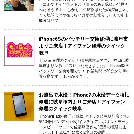
ラエルでダイヤモンドより価値のある鉱物が発見さ
れたそうです。 しかもこの鉱物はただの鉱物じゃな
くて地球には存在しないはずの鉱物らしいんですよ
成分はサフ …
iPhone6Sのバッテリー交換修理に岐阜市
よりご来店！アイフォン修理のクイック
岐阜
iPhone 修理のクイック 岐阜駅前店です♪ 本日は岐
阜市よりN様にご来店いただきました。 iPhone6Sの
バッテリー交換修理です！ 作業時間は30分から1時
間程度です！ しっかり直 …
お風呂で水没！iPhone7の水没データ復旧
修理に岐阜市内よりご来店！アイフォン
修理のクイック岐阜
iPhone/iPadの修理と買取 クイック岐阜駅前店です♪
第104回インディ500がインディアナポリス・モータ
ースピードウェイで佐藤琢磨さん2度目の優勝しま
したね！！ 2017年に次ぐ2度目の優勝 …