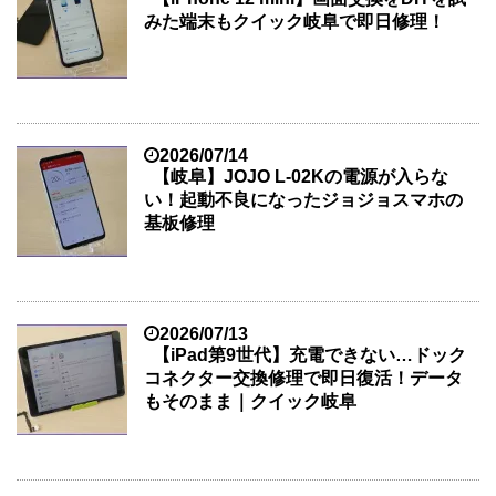
みた端末もクイック岐阜で即日修理！
2026/07/14
【岐阜】JOJO L-02Kの電源が入らな
い！起動不良になったジョジョスマホの
基板修理
2026/07/13
【iPad第9世代】充電できない…ドック
コネクター交換修理で即日復活！データ
もそのまま｜クイック岐阜