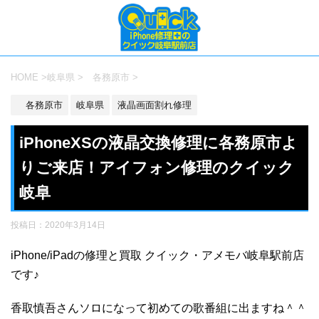
HOME
>
岐阜県
>
各務原市
>
各務原市
岐阜県
液晶画面割れ修理
iPhoneXSの液晶交換修理に各務原市よ
りご来店！アイフォン修理のクイック
岐阜
投稿日：
2020年3月14日
iPhone/iPadの修理と買取 クイック・アメモバ岐阜駅前店
です♪
香取慎吾さんソロになって初めての歌番組に出ますね＾＾