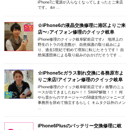
iPhone7に電源が入らなくなってしまったとご来店
です。 &n …
☆iPhone6の液晶交換修理に港区よりご来
店〜♪アイフォン修理のクイック岐阜
iPhone修理のクイック岐阜駅前店です♪ 地球上の
野生のトラの生息数が、自然保護の取り組みによ
り、過去1世紀で初めて増加に転じたそうです！ 自
然保護団体による取り組みのおかげだそうです …
☆iPhone5cガラス割れ交換に各務原市よ
りご来店!アイフォン修理のクイック岐阜
iPhone修理のクイック岐阜駅前店です♪ 衝撃のニュ
ースが出てきましたね〜！！ SMAP解散！！！ 何
やら昔からのマネージャーの58歳女性がジャニーズ
事務所を辞めて独立するらしく キムタク以外のメン
…
iPhone6Plusのバッテリー交換修理に岐