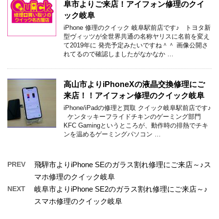
阜市よりご来店！アイフォン修理のクイ
ック岐阜
iPhone 修理のクイック 岐阜駅前店です♪ トヨタ新
型ヴィッツが全世界共通の名称ヤリスに名前を変え
て2019年に 発売予定みたいですね＾＾ 画像公開さ
れてるので確認しましたがなかなか …
高山市よりiPhoneXの液晶交換修理にご
来店！！アイフォン修理のクイック岐阜
iPhone/iPadの修理と買取 クイック岐阜駅前店です♪
ケンタッキーフライドチキンのゲーミング部門
KFC Gamingというところが、動作時の排熱でチキ
ンを温めるゲーミングパソコン …
PREV
飛騨市よりiPhone SEのガラス割れ修理にご来店～♪ス
マホ修理のクイック岐阜
NEXT
岐阜市よりiPhone SE2のガラス割れ修理にご来店～♪
スマホ修理のクイック岐阜