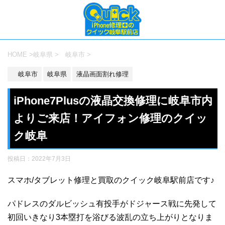
HOME
>
岐阜県
>
岐阜市
>
岐阜市
岐阜県
液晶画面割れ修理
iPhone7Plusの液晶交換修理に岐阜市内
よりご来店！アイフォン修理のクイッ
ク岐阜
投稿日：
2022年7月3日
スマホ/タブレット修理と買取のクイック岐阜駅前店です♪
パドレスのダルビッシュ有投手がドジャース戦に先発して
初回いきなり3本塁打を浴びる波乱の立ち上がりとなりま