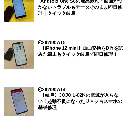
Android One S8の液晶割れ・画面がつ
かないトラブルもデータそのまま即日修
理｜クイック岐阜
2026/07/15
【iPhone 12 mini】画面交換をDIYを試
みた端末もクイック岐阜で即日修理！
2026/07/14
【岐阜】JOJO L-02Kの電源が入らな
い！起動不良になったジョジョスマホの
基板修理