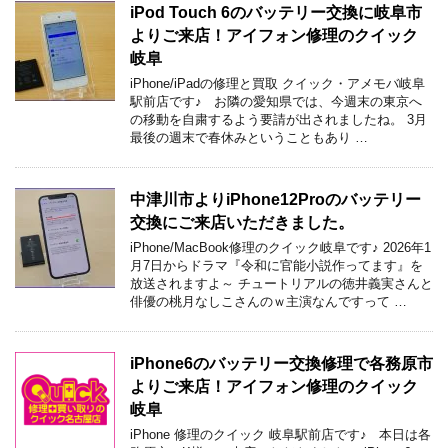
iPod Touch 6のバッテリー交換に岐阜市
よりご来店！アイフォン修理のクイック
岐阜
iPhone/iPadの修理と買取 クイック・アメモバ岐阜
駅前店です♪ お隣の愛知県では、今週末の東京へ
の移動を自粛するよう要請が出されましたね。 3月
最後の週末で春休みということもあり …
中津川市よりiPhone12Proのバッテリー
交換にご来店いただきました。
iPhone/MacBook修理のクイック岐阜です♪ 2026年1
月7日からドラマ『令和に官能小説作ってます』を
放送されますよ～ チュートリアルの徳井義実さんと
俳優の桃月なしこさんのｗ主演なんですって …
iPhone6のバッテリー交換修理で各務原市
よりご来店！アイフォン修理のクイック
岐阜
iPhone 修理のクイック 岐阜駅前店です♪ 本日は各