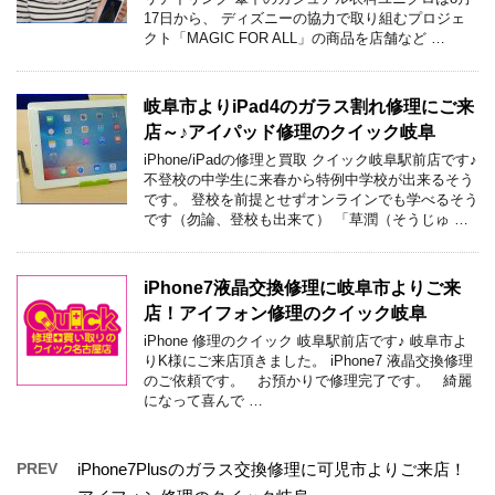
17日から、 ディズニーの協力で取り組むプロジェ
クト「MAGIC FOR ALL」の商品を店舗など …
岐阜市よりiPad4のガラス割れ修理にご来
店～♪アイパッド修理のクイック岐阜
iPhone/iPadの修理と買取 クイック岐阜駅前店です♪
不登校の中学生に来春から特例中学校が出来るそう
です。 登校を前提とせずオンラインでも学べるそう
です（勿論、登校も出来て） 「草潤（そうじゅ …
iPhone7液晶交換修理に岐阜市よりご来
店！アイフォン修理のクイック岐阜
iPhone 修理のクイック 岐阜駅前店です♪ 岐阜市よ
りK様にご来店頂きました。 iPhone7 液晶交換修理
のご依頼です。 お預かりで修理完了です。 綺麗
になって喜んで …
PREV
iPhone7Plusのガラス交換修理に可児市よりご来店！