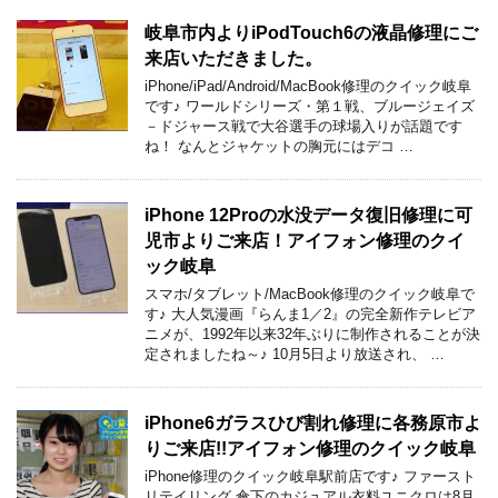
岐阜市内よりiPodTouch6の液晶修理にご
来店いただきました。
iPhone/iPad/Android/MacBook修理のクイック岐阜
です♪ ワールドシリーズ・第１戦、ブルージェイズ
－ドジャース戦で大谷選手の球場入りが話題です
ね！ なんとジャケットの胸元にはデコ …
iPhone 12Proの水没データ復旧修理に可
児市よりご来店！アイフォン修理のクイ
ック岐阜
スマホ/タブレット/MacBook修理のクイック岐阜で
す♪ 大人気漫画『らんま1／2』の完全新作テレビア
ニメが、1992年以来32年ぶりに制作されることが決
定されましたね～♪ 10月5日より放送され、 …
iPhone6ガラスひび割れ修理に各務原市よ
りご来店!!アイフォン修理のクイック岐阜
iPhone修理のクイック岐阜駅前店です♪ ファースト
リテイリング 傘下のカジュアル衣料ユニクロは8月