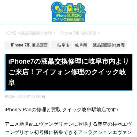
HOME
>
液晶画面割れ修理
>
iPhone 7系 液晶画面
>
iPhone 7系 液晶画面
岐阜市
岐阜県
液晶画面割れ修理
iPhone7の液晶交換修理に岐阜市内より
ご来店！アイフォン修理のクイック岐
阜
投稿日：
2020年6月30日
iPhone/iPadの修理と買取 クイック岐阜駅前店です♪
アニメ新世紀エヴァンゲリオンに登場する架空の兵器エヴ
ァンゲリオン初号機に搭乗できるアトラクションエヴァン