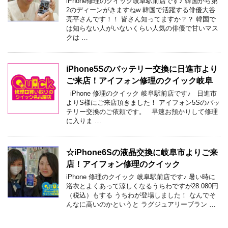
iPhone修理のクイック岐阜駅前店です♪ 韓国から第
2のディーンがきますねw 韓国で活躍する俳優大谷
亮平さんです！！ 皆さん知ってますか？？ 韓国で
は知らない人がいないくらい人気の俳優で甘いマス
クは …
iPhone5Sのバッテリー交換に日進市より
ご来店！アイフォン修理のクイック岐阜
iPhone 修理のクイック 岐阜駅前店です♪ 日進市
よりS様にご来店頂きました！ アイフォン5Sのバッ
テリー交換のご依頼です。 早速お預かりして修理
に入りま …
☆iPhone6Sの液晶交換に岐阜市よりご来
店！アイフォン修理のクイック
iPhone 修理のクイック 岐阜駅前店です♪ 暑い時に
浴衣とよくあって涼しくなるうちわですが28.080円
（税込）もする うちわが登場しました！ なんでそ
んなに高いのかというと ラグジュアリーブラン …