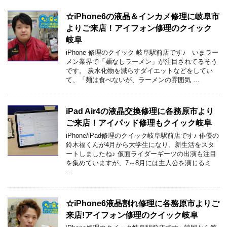
☆iPhone6の液晶＆インカメ修理に岐阜市
よりご来店！アイフォン修理のクイック
岐阜
iPhone 修理のクイック 岐阜駅前店です♪ いまラー
メン業界で「麺なしラーメン」が注目されてるそう
です。 炭水化物を減らすダイエットなどをしてい
て、「麺は食べないが、ラーメンの雰囲気 …
iPad Air4の液晶交換修理に各務原市より
ご来店！アイパッド修理もクイック岐阜
iPhone/iPad修理のクイック岐阜駅前店です♪ 俳優の
鈴木福くんが4月から大学生になり、新生活をスタ
ートしましたね♪ 仮面ライダーギーツの出演も注目
を集めていますが、7～8月には主人公を演じるミ
…
☆iPhone6液晶割れ修理に各務原市よりご
来店!アイフォン修理のクイック岐阜