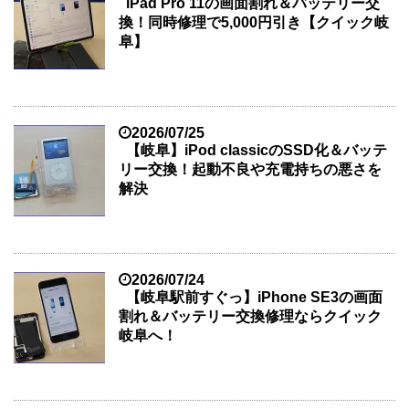
iPad Pro 11の画面割れ＆バッテリー交
換！同時修理で5,000円引き【クイック岐
阜】
2026/07/25
【岐阜】iPod classicのSSD化＆バッテ
リー交換！起動不良や充電持ちの悪さを
解決
2026/07/24
【岐阜駅前すぐっ】iPhone SE3の画面
割れ＆バッテリー交換修理ならクイック
岐阜へ！