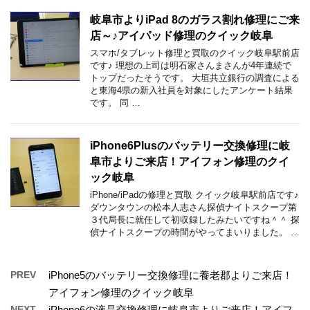
岐阜市よりiPad 8のガラス割れ修理にご来
店～♪アイパッド修理のクイック岐阜
スマホ/タブレット修理と買取のクイック岐阜駅前店
です♪ 理想の上司は明石家さんまさんが4年連続で
トップだったそうです。 大垣共立銀行の調査による
と東海4県の新入社員を対象にしたアンケート結果
です。 同 …
iPhone6Plusのバッテリー交換修理に岐
阜市よりご来店！アイフォン修理のクイ
ック岐阜
iPhone/iPadの修理と買取 クイック岐阜駅前店です♪
ダウンタウンの松本人志さん探偵ナイトスクープ第
３代局長に就任して初収録したみたいですね＾＾ 探
偵ナイトスクープの時間がやってまいりました。 …
PREV
iPhone5のバッテリー交換修理に養老郡よりご来店！
アイフォン修理のクイック岐阜
NEXT
iPhone6の液晶交換修理に岐阜市よりご来店！アイフ