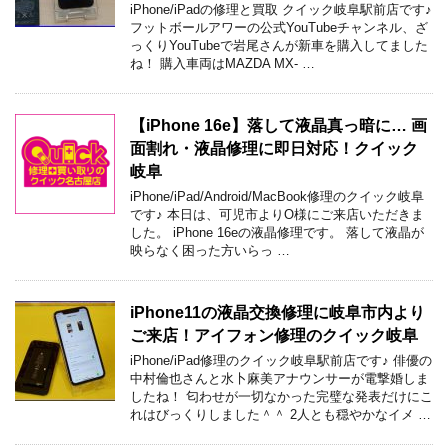
iPhone/iPadの修理と買取 クイック岐阜駅前店です♪
フットボールアワーの公式YouTubeチャンネル、ざ
っくりYouTubeで岩尾さんが新車を購入してました
ね！ 購入車両はMAZDA MX- …
【iPhone 16e】落して液晶真っ暗に… 画
面割れ・液晶修理に即日対応！クイック
岐阜
iPhone/iPad/Android/MacBook修理のクイック岐阜
です♪ 本日は、可児市よりO様にご来店いただきま
した。 iPhone 16eの液晶修理です。 落して液晶が
映らなく困った方いらっ …
iPhone11の液晶交換修理に岐阜市内より
ご来店！アイフォン修理のクイック岐阜
iPhone/iPad修理のクイック岐阜駅前店です♪ 俳優の
中村倫也さんと水卜麻美アナウンサーが電撃婚しま
したね！ 匂わせが一切なかった完璧な発表だけにこ
れはびっくりしました＾＾ 2人とも穏やかなイメ …