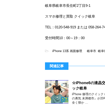
岐阜県岐阜市長住町2丁目9-1
スマホ修理と買取 クイック岐阜
TEL：0120-548-919 または 058-264-7
受付時間10：00～19：00
-
iPhone 13系 画面修理
,
岐阜市
,
岐阜
関連記事
☆iPhone6の
ック岐阜
iPhone 修理のクイック
の勇気 未満都市』が2
全く懐か …