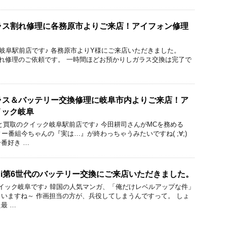
sのガラス割れ修理に各務原市よりご来店！アイフォン修理
ック 岐阜駅前店です♪ 各務原市よりY様にご来店いただきました。
ガラス割れ修理のご依頼です。 一時間ほどお預かりしガラス交換は完了で
sのガラス＆バッテリー交換修理に岐阜市内よりご来店！ア
イック岐阜
と買取のクイック岐阜駅前店です♪ 今田耕司さんがMCを務める
ー番組今ちゃんの『実は…』が終わっちゃうみたいですね( ;∀;)
番好き …
mini第6世代のバッテリー交換にご来店いただきました。
修理のクイック岐阜です♪ 韓国の人気マンガ、「俺だけレベルアップな件」
いますね～ 作画担当の方が、兵役してしまうんですって。 しょ
最 …