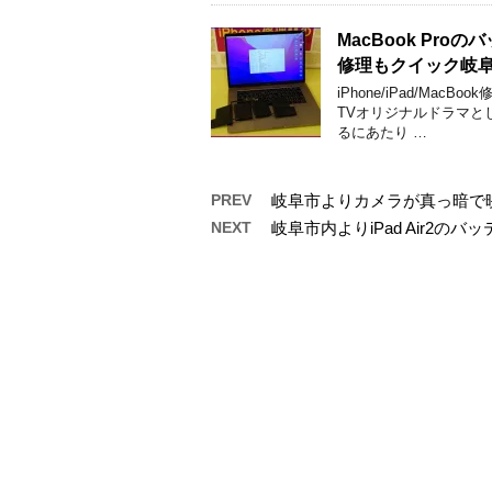
MacBook Pr
修理もクイック岐
iPhone/iPad/M
TVオリジナルドラマと
るにあたり …
PREV
岐阜市よりカメラが真っ暗で映ら
NEXT
岐阜市内よりiPad Air2