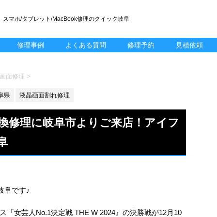
スマホ/タブレット/MacBook修理のクイック岐阜
修理事例
よくある質問
修理予約
見積依頼
系 画面修理
>
阜県
液晶画面割れ修理
の液晶交換修理に岐阜市よりご来店！アイフ
阜
ック岐阜です♪
芸人No.1決定戦 THE W 2024』の決勝戦が12月10