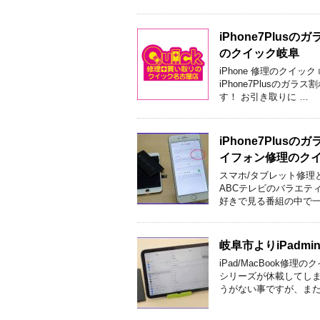
iPhone7Plu
のクイック岐阜
iPhone 修理のクイ
iPhone7Plusの
す！ お引き取りに …
iPhone7Plu
イフォン修理のク
スマホ/タブレット修理
ABCテレビのバラエティ
好きで見る番組の中で一
岐阜市よりiPad
iPad/MacBook
シリーズが休載してしま
うがない事ですが、また