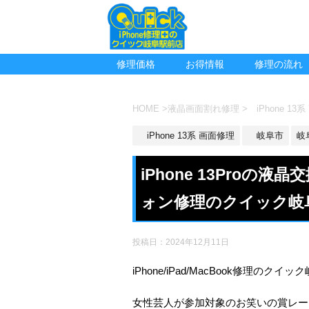
修理価格
お得情報
修理の流れ
HOME
>
液晶画面割れ修理
>
iPhone 13
iPhone 13系 画面修理
岐阜市
岐
iPhone 13Pro
ォン修理のクイック岐
投稿日：
2024年12月11日
iPhone/iPad/MacBook修理のクイ
女性芸人が参加対象のお笑いの賞レース『女