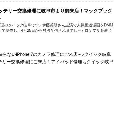
oのバッテリー交換修理に岐阜市より御来店！マックブック
阜
acBook修理のクイック岐阜です♪ 伊藤英明さん主演で人気極道漫画をDMM
して制作し、4月25日から独占配信されますね～♪ ロケマサを演じ
ないiPhone 7のカメラ修理にご来店～♪クイック岐阜
のバッテリー交換修理にご来店！アイパッド修理もクイック岐阜