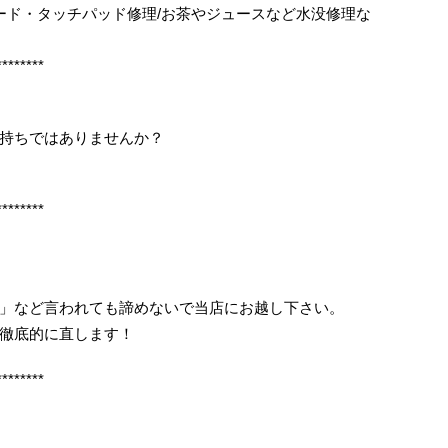
ボード・タッチパッド修理/お茶やジュースなど水没修理な
********
持ちではありませんか？
********
」など言われても諦めないで当店にお越し下さい。
徹底的に直します！
********