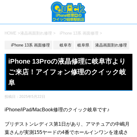
HOME
>
液晶画面割れ修理
>
iPhone 13系 画面修理
>
iPhone 13系 画面修理
岐阜市
岐阜県
液晶画面割れ修理
iPhone 13Proの液晶修理に岐阜市より
ご来店！アイフォン修理のクイック岐
阜
投稿日：
2025年5月22日
iPhone/iPad/MacBook修理のクイック岐阜です♪
ブリヂストンレディス第1日があり、アマチュアの中嶋月
葉さんが実測155ヤードの4番でホールインワンを達成さ