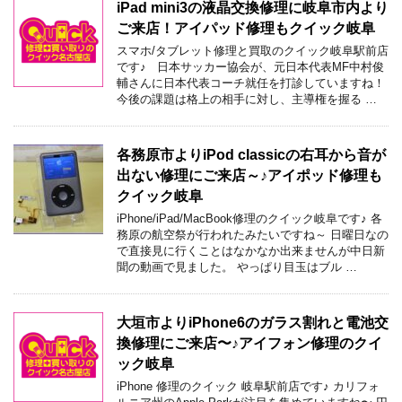
iPad mini3の液晶交換修理に岐阜市内より
ご来店！アイパッド修理もクイック岐阜
スマホ/タブレット修理と買取のクイック岐阜駅前店
です♪ 日本サッカー協会が、元日本代表MF中村俊
輔さんに日本代表コーチ就任を打診していますね！
今後の課題は格上の相手に対し、主導権を握る …
各務原市よりiPod classicの右耳から音が
出ない修理にご来店～♪アイポッド修理も
クイック岐阜
iPhone/iPad/MacBook修理のクイック岐阜です♪ 各
務原の航空祭が行われたみたいですね～ 日曜日なの
で直接見に行くことはなかなか出来ませんが中日新
聞の動画で見ました。 やっぱり目玉はブル …
大垣市よりiPhone6のガラス割れと電池交
換修理にご来店〜♪アイフォン修理のクイ
ック岐阜
iPhone 修理のクイック 岐阜駅前店です♪ カリフォ