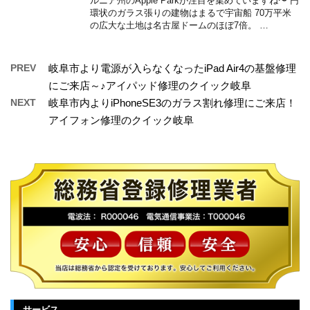
ルニア州のApple Parkが注目を集めていますね〜 円
環状のガラス張りの建物はまるで宇宙船 70万平米
の広大な土地は名古屋ドームのほぼ7倍。 …
PREV
岐阜市より電源が入らなくなったiPad Air4の基盤修理
にご来店～♪アイパッド修理のクイック岐阜
NEXT
岐阜市内よりiPhoneSE3のガラス割れ修理にご来店！
アイフォン修理のクイック岐阜
サービス