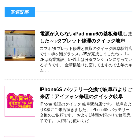
関連記事
電源が入らないiPad mini6の基板修理しま
した～♪タブレット修理のクイック岐阜
スマホ/タブレット修理と買取のクイック岐阜駅前店
です♪ 柳ヶ瀬グラッスル35が完成しましたね～ 1～
2Fは商業施設、5F以上は分譲マンションになってい
るそうです。 金華橋通りに面してますので去年のキ
ム …
iPhone6S バッテリー交換で岐阜市よりご
来店！アイフォン修理のクイック岐阜
iPhone 修理のクイック 岐阜駅前店です♪ 岐阜市よ
りK様にご来店頂きました。 iPhone6S バッテリー
交換のご依頼です。 およそ1時間お預かりで修理完
了です。 大切にお使いくだ …