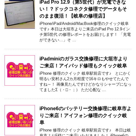
iPad Pro 12.9（第5世代）が充電できな
い！？ドックコネクタ修理でデータもそ
のまま復活！【岐阜の修理店】
iPhone/iPad/Android/MacBook修理のクイック岐阜
です♪ 本日は大垣市よりご来店のiPad Pro 12.9イン
チ第5世代 の修理レポートをお届けします！ 「充電
ができない…」そ …
iPadminiのガラス交換修理に大垣市より
ご来店！アイパッド修理もクイック岐阜
iPhone 修理のクイック 岐阜駅前店です♪ とにかく
明るい安村さん2カ月程度で16キロもやせてたんで
すね～！ 画像見たんですけどかなりシャープになっ
てましたΣ（・□・；） ただ心配な …
iPhone6のバッテリー交換修理に岐阜市よ
りご来店！アイフォン修理のクイック岐
阜
iPhone 修理のクイック 岐阜駅前店です♪ 本日は岐
阜市よりF様にご来店いただきました！ iPhone6の