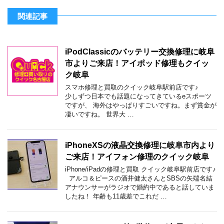
関連記事
iPodClassicのバッテリー交換修理に岐阜
市よりご来店！アイポッド修理もクイッ
ク岐阜
スマホ修理と買取のクイック岐阜駅前店です♪
少しずつ日本でも話題になってきているeスポーツ
ですが、 海外はやっぱりすごいですね。まず賞金が
凄いですね。 世界大 …
iPhoneXSの液晶交換修理に岐阜市内より
ご来店！アイフォン修理のクイック岐阜
iPhone/iPadの修理と買取 クイック岐阜駅前店です♪
アルコ＆ピースの酒井健太さんとSBSの矢端名結
アナウンサーがラジオで婚約中であると話していま
したね！ 年齢も11歳差でこれだ …