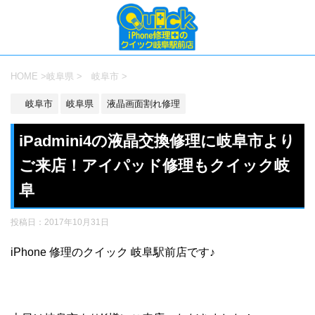
HOME
>
岐阜県
>
岐阜市
>
岐阜市
岐阜県
液晶画面割れ修理
iPadmini4の液晶交換修理に岐阜市より
ご来店！アイパッド修理もクイック岐
阜
投稿日：
2017年10月31日
iPhone 修理のクイック 岐阜駅前店です♪