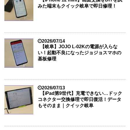
みた端末もクイック岐阜で即日修理！
2026/07/14
【岐阜】JOJO L-02Kの電源が入らな
い！起動不良になったジョジョスマホの
基板修理
2026/07/13
【iPad第9世代】充電できない…ドック
コネクター交換修理で即日復活！データ
もそのまま｜クイック岐阜