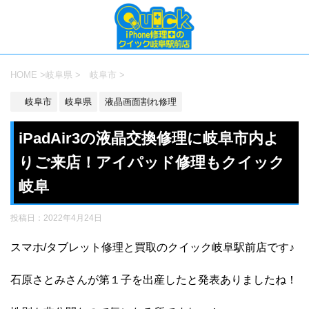
HOME
>
岐阜県
>
岐阜市
>
岐阜市
岐阜県
液晶画面割れ修理
iPadAir3の液晶交換修理に岐阜市内よ
りご来店！アイパッド修理もクイック
岐阜
投稿日：
2022年4月24日
スマホ/タブレット修理と買取のクイック岐阜駅前店です♪
石原さとみさんが第１子を出産したと発表ありましたね！