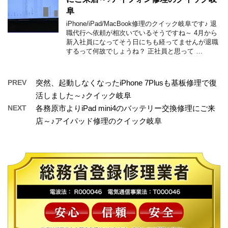
阜
iPhone/iPad/MacBook修理のクイック岐阜です♪ 退
職代行へ依頼が相次いでいるそうですね～ 4月から
新入社員になってそう日にちも経ってませんが退職
するって何故でしょうね？ 正社員と思って …
PREV
突然、起動しなくなったiPhone 7Plusも基板修理で復
活しました～♪クイック岐阜
NEXT
各務原市よりiPad mini4のバッテリー交換修理にご来
店～♪アイパッド修理のクイック岐阜