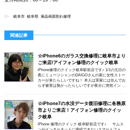
-
岐阜市
,
岐阜県
,
液晶画面割れ修理
関連記事
☆iPhone6のガラス交換修理に岐阜市より
ご来店!アイフォン修理のクイック岐阜
iPhone修理のクイック岐阜駅前店です♪ 1/1の元日の
夜にミュージシャンのDAIGOさんの家に女性ストー
カーが来たらしいですね！ 本人は実家には住んでお
らず被害は無かったらしいですが夜分に突然イン …
☆iPhone7の水没データ復旧修理に各務原
市よりご来店！アイフォン修理のクイッ
ク岐阜
iPhone 修理のクイック 岐阜駅前店です♪ サムス
ンがインターネットに接続できないスマートフォ