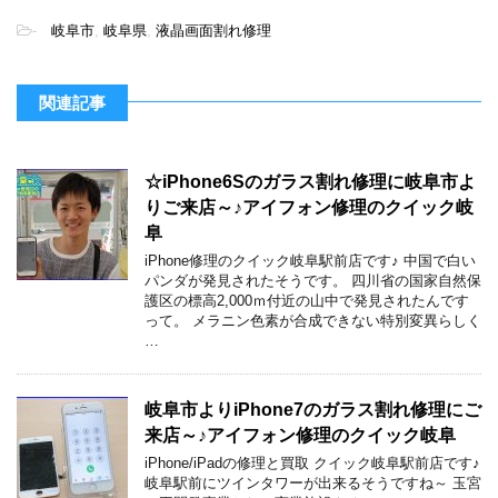
-
岐阜市
,
岐阜県
,
液晶画面割れ修理
関連記事
☆iPhone6Sのガラス割れ修理に岐阜市よ
りご来店～♪アイフォン修理のクイック岐
阜
iPhone修理のクイック岐阜駅前店です♪ 中国で白い
パンダが発見されたそうです。 四川省の国家自然保
護区の標高2,000ｍ付近の山中で発見されたんです
って。 メラニン色素が合成できない特別変異らしく
…
岐阜市よりiPhone7のガラス割れ修理にご
来店～♪アイフォン修理のクイック岐阜
iPhone/iPadの修理と買取 クイック岐阜駅前店です♪
岐阜駅前にツインタワーが出来るそうですね～ 玉宮