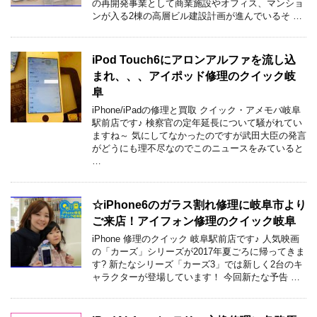
の再開発事業として商業施設やオフィス、マンショ
ンが入る2棟の高層ビル建設計画が進んでいるそ …
iPod Touch6にアロンアルファを流し込
まれ、、、アイポッド修理のクイック岐
阜
iPhone/iPadの修理と買取 クイック・アメモバ岐阜
駅前店です♪ 検察官の定年延長について騒がれてい
ますね～ 気にしてなかったのですが武田大臣の発言
がどうにも理不尽なのでこのニュースをみていると
…
☆iPhone6のガラス割れ修理に岐阜市より
ご来店！アイフォン修理のクイック岐阜
iPhone 修理のクイック 岐阜駅前店です♪ 人気映画
の「カーズ」シリーズが2017年夏ごろに帰ってきま
す? 新たなシリーズ「カーズ3」では新しく2台のキ
ャラクターが登場しています！ 今回新たな予告 …