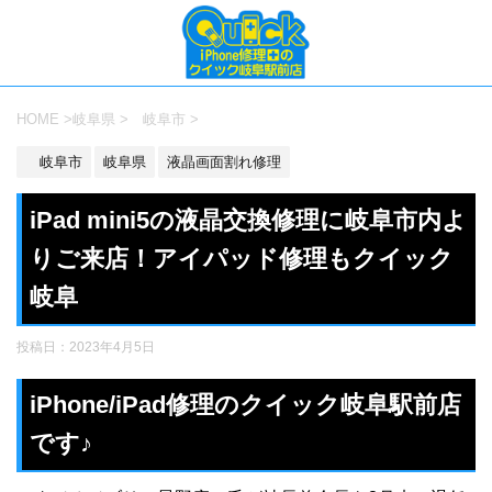
HOME
>
岐阜県
>
岐阜市
>
岐阜市
岐阜県
液晶画面割れ修理
iPad mini5の液晶交換修理に岐阜市内よ
りご来店！アイパッド修理もクイック
岐阜
投稿日：
2023年4月5日
iPhone/iPad修理のクイック岐阜駅前店
です♪