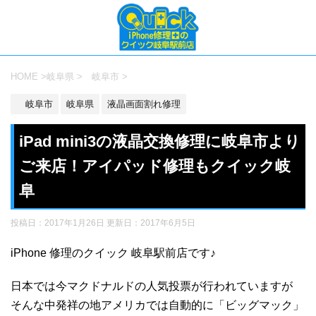
HOME
>
岐阜県
>
岐阜市
>
岐阜市
岐阜県
液晶画面割れ修理
iPad mini3の液晶交換修理に岐阜市より
ご来店！アイパッド修理もクイック岐
阜
投稿日：2017年1月26日 更新日：
2017年6月5日
iPhone 修理のクイック 岐阜駅前店です♪
日本では今マクドナルドの人気投票が行われていますが
そんな中発祥の地アメリカでは自動的に「ビッグマック」