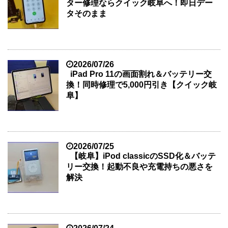
ター修理ならクイック岐阜へ！即日デー
タそのまま
2026/07/26
iPad Pro 11の画面割れ＆バッテリー交
換！同時修理で5,000円引き【クイック岐
阜】
2026/07/25
【岐阜】iPod classicのSSD化＆バッテ
リー交換！起動不良や充電持ちの悪さを
解決