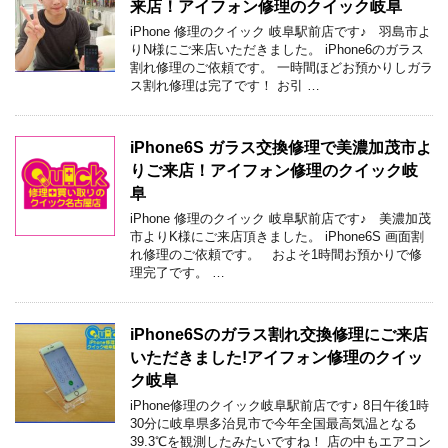
来店！アイフォン修理のクイック岐阜
iPhone 修理のクイック 岐阜駅前店です♪ 羽島市よ
りN様にご来店いただきました。 iPhone6のガラス
割れ修理のご依頼です。 一時間ほどお預かりしガラ
ス割れ修理は完了です！ お引 …
iPhone6S ガラス交換修理で美濃加茂市よ
りご来店！アイフォン修理のクイック岐
阜
iPhone 修理のクイック 岐阜駅前店です♪ 美濃加茂
市よりK様にご来店頂きました。 iPhone6S 画面割
れ修理のご依頼です。 およそ1時間お預かりで修
理完了です。 …
iPhone6Sのガラス割れ交換修理にご来店
いただきました!アイフォン修理のクイッ
ク岐阜
iPhone修理のクイック岐阜駅前店です♪ 8日午後1時
30分に岐阜県多治見市で今年全国最高気温となる
39.3℃を観測したみたいですね！ 店の中もエアコン