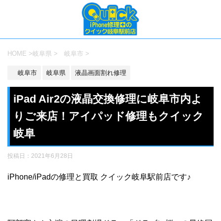
HOME
>
岐阜県
>
岐阜市
>
岐阜市
岐阜県
液晶画面割れ修理
iPad Air2の液晶交換修理に岐阜市内よ
りご来店！アイパッド修理もクイック
岐阜
投稿日：
2021年6月28日
iPhone/iPadの修理と買取 クイック岐阜駅前店です♪