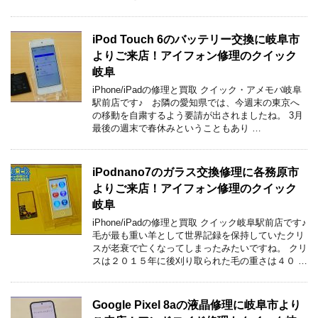
iPod Touch 6のバッテリー交換に岐阜市
よりご来店！アイフォン修理のクイック
岐阜
iPhone/iPadの修理と買取 クイック・アメモバ岐阜
駅前店です♪ お隣の愛知県では、今週末の東京へ
の移動を自粛するよう要請が出されましたね。 3月
最後の週末で春休みということもあり …
iPodnano7のガラス交換修理に各務原市
よりご来店！アイフォン修理のクイック
岐阜
iPhone/iPadの修理と買取 クイック岐阜駅前店です♪
毛が最も重い羊として世界記録を保持していたクリ
スが老衰で亡くなってしまったみたいですね。 クリ
スは２０１５年に後刈り取られた毛の重さは４０ …
Google Pixel 8aの液晶修理に岐阜市より