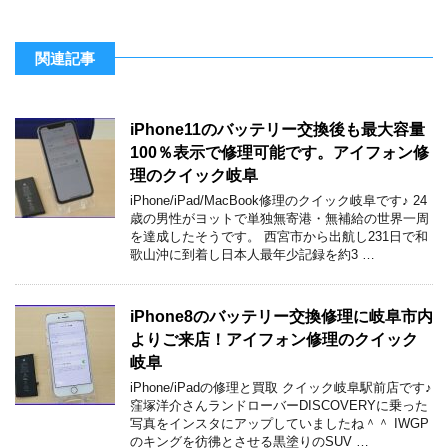
関連記事
iPhone11のバッテリー交換後も最大容量
100％表示で修理可能です。アイフォン修
理のクイック岐阜
iPhone/iPad/MacBook修理のクイック岐阜です♪ 24
歳の男性がヨットで単独無寄港・無補給の世界一周
を達成したそうです。 西宮市から出航し231日で和
歌山沖に到着し日本人最年少記録を約3 …
iPhone8のバッテリー交換修理に岐阜市内
よりご来店！アイフォン修理のクイック
岐阜
iPhone/iPadの修理と買取 クイック岐阜駅前店です♪
窪塚洋介さんランドローバーDISCOVERYに乗った
写真をインスタにアップしていましたね＾＾ IWGP
のキングを彷彿とさせる黒塗りのSUV …