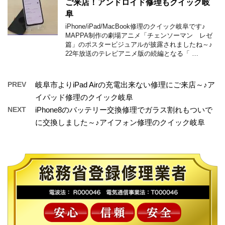
ご来店！アンドロイド修理もクイック岐
阜
iPhone/iPad/MacBook修理のクイック岐阜です♪
MAPPA制作の劇場アニメ「チェンソーマン レゼ
篇」のポスタービジュアルが披露されましたね～♪
22年放送のテレビアニメ版の続編となる「 …
PREV
岐阜市よりiPad Airの充電出来ない修理にご来店～♪ア
イパッド修理のクイック岐阜
NEXT
iPhone8のバッテリー交換修理でガラス割れもついで
に交換しました～♪アイフォン修理のクイック岐阜