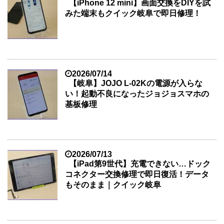
【iPhone 12 mini】画面交換をDIYを試
みた端末もクイック岐阜で即日修理！
2026/07/14
【岐阜】JOJO L-02Kの電源が入らな
い！起動不良になったジョジョスマホの
基板修理
2026/07/13
【iPad第9世代】充電できない…ドック
コネクター交換修理で即日復活！データ
もそのまま｜クイック岐阜