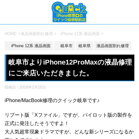
HOME
>
液晶画面割れ修理
>
iPhone 12系 液晶画面
>
iPhone 12系 液晶画面
岐阜市
岐阜県
液晶画面割れ修理
岐阜市よりiPhone12ProMaxの液晶修理
にご来店いただきました。
投稿日：
2026年2月26日
iPhone/MacBook修理のクイック岐阜です♪
リブート版「Xファイル」ですが、パイロット版の製作を
正式に発注したそうですよ！
大人気超常現象ドラマですが、どんな新シリーズになるか