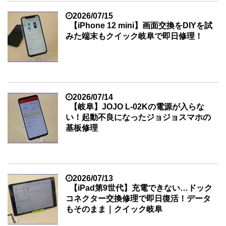
2026/07/15
【iPhone 12 mini】画面交換をDIYを試
みた端末もクイック岐阜で即日修理！
2026/07/14
【岐阜】JOJO L-02Kの電源が入らな
い！起動不良になったジョジョスマホの
基板修理
2026/07/13
【iPad第9世代】充電できない…ドック
コネクター交換修理で即日復活！データ
もそのまま｜クイック岐阜