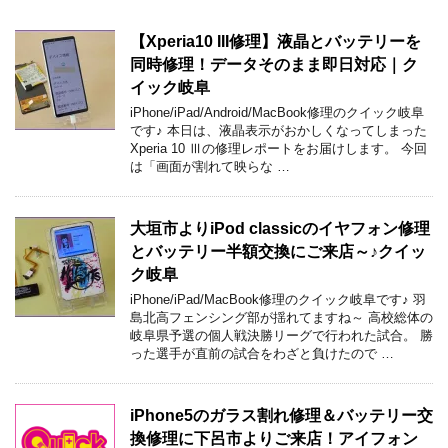
【Xperia10 III修理】液晶とバッテリーを
同時修理！データそのまま即日対応｜ク
イック岐阜
iPhone/iPad/Android/MacBook修理のクイック岐阜
です♪ 本日は、液晶表示がおかしくなってしまった
Xperia 10 Ⅲの修理レポートをお届けします。 今回
は「画面が割れて映らな …
大垣市よりiPod classicのイヤフォン修理
とバッテリー半額交換にご来店～♪クイッ
ク岐阜
iPhone/iPad/MacBook修理のクイック岐阜です♪ 羽
島北高フェンシング部が揺れてますね～ 高校総体の
岐阜県予選の個人戦決勝リーグで行われた試合。 勝
った選手が直前の試合をわざと負けたので …
iPhone5のガラス割れ修理＆バッテリー交
換修理に下呂市よりご来店！アイフォン