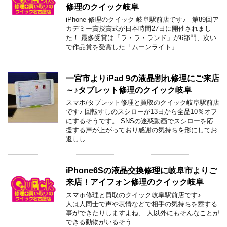
修理のクイック岐阜
iPhone 修理のクイック 岐阜駅前店です♪ 第89回ア
カデミー賞授賞式が日本時間27日に開催されまし
た！ 最多受賞は「ラ・ラ・ランド」が6部門、次い
で作品賞を受賞した「ムーンライト」 …
一宮市よりiPad 9の液晶割れ修理にご来店
～♪タブレット修理のクイック岐阜
スマホ/タブレット修理と買取のクイック岐阜駅前店
です♪ 回転すしのスシローが13日から全品10％オフ
にするそうです。 SNSの迷惑動画でスシローを応
援する声が上がっており感謝の気持ちを形にしてお
返しし …
iPhone6Sの液晶交換修理に岐阜市よりご
来店！アイフォン修理のクイック岐阜
スマホ修理と買取のクイック岐阜駅前店です♪
人は人同士で声や表情などで相手の気持ちを察する
事ができたりしますよね、 人以外にもそんなことが
できる動物がいるそう …