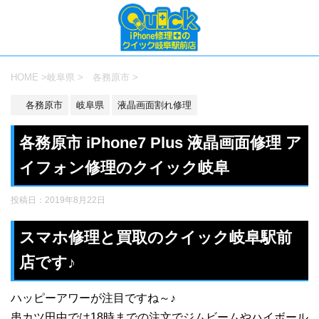
HOME
>
岐阜県
>
各務原市
>
各務原市
岐阜県
液晶画面割れ修理
各務原市 iPhone7 Plus 液晶画面修理 ア
イフォン修理のクイック岐阜
投稿日：
2019年8月22日
スマホ修理と買取のクイック岐阜駅前
店です♪
ハッピーアワーが注目ですね～♪
串カツ田中では18時までの注文でジムビームやハイボール