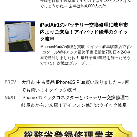
登録を目指す岐阜市ですがカギはインバウンドなん
でしょうかね～ 去年は約4,000人の外 …
iPadAir1のバッテリー交換修理に岐阜市
内よりご来店！アイパッド修理のクイッ
ク岐阜
iPhone/iPadの修理と買取 クイック岐阜駅前店です♪
カタールW杯アジア最終予選 B組第7戦 日本2-0中
国で勝利しましたね！ 最終予選4連勝を飾ったそう
ですね！ 次戦はグループ …
PREV
大垣市 中古美品 iPhone6S Plus買い取りました～♪何
でも買いますクイック岐阜
NEXT
iPhone7のドックコネクターとバッテリー交換修理で
岐阜市からご来店！アイフォン修理のクイック岐阜