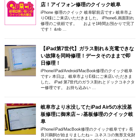
店！アイフォン修理のクイック岐阜
iPhone 修理のクイック 岐阜駅前店です♪ 岐阜市よ
りO様にご来店いただきました。 iPhone6,画面割れ
修理のご依頼です。 およそ1時間お預かりで完了
です！ &nb …
【iPad第7世代】ガラス割れ＆充電できな
い故障を同時修理！データそのままで即
日修理！
iPhone/iPad/Android/MacBook修理のクイック岐阜
です♪ 本日は、岐阜市よりE様にご来店いただきま
した。 iPad 第7世代のガラス割れとドックコネクタ
ー修理です。 お持ち込みい …
岐阜市より水没してたiPad Air5の水没基
板修理に御来店～♪基板修理のクイック岐
阜
iPhone/iPad/MacBook修理のクイック岐阜です♪ 長
良川鵜飼が始まりましたね～ ユネスコの無形文化財