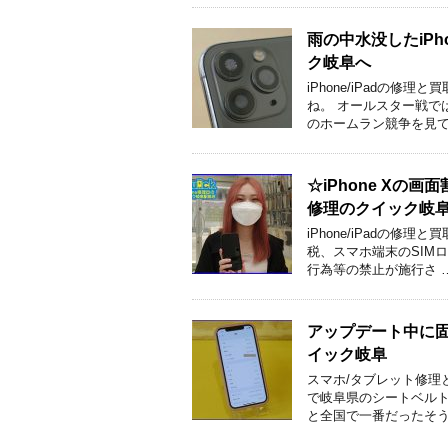
雨の中水没したiPh
ク岐阜へ
iPhone/iPadの
ね。 オールスター戦で
のホームラン競争を見て
☆iPhone X
修理のクイック岐
iPhone/iPadの修
税、スマホ端末のSIM
行為等の禁止が施行さ 
アップデート中に固ま
イック岐阜
スマホ/タブレット修理
で岐阜県のシートベルト
と全国で一番だったそう