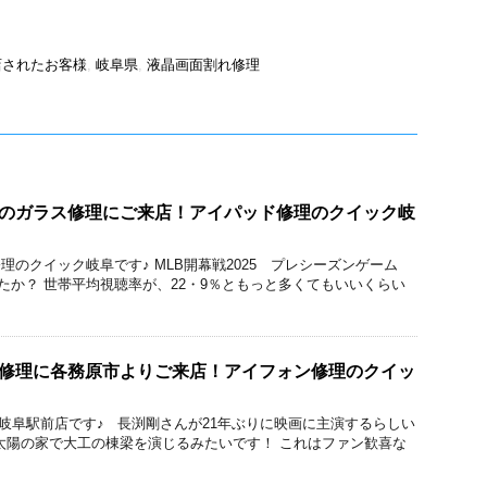
店されたお客様
,
岐阜県
,
液晶画面割れ修理
d6のガラス修理にご来店！アイパッド修理のクイック岐
cBook修理のクイック岐阜です♪ MLB開幕戦2025 プレシーズンゲーム
たか？ 世帯平均視聴率が、22・9％ともっと多くてもいいくらい
交換修理に各務原市よりご来店！アイフォン修理のクイッ
ック 岐阜駅前店です♪ 長渕剛さんが21年ぶりに映画に主演するらしい
太陽の家で大工の棟梁を演じるみたいです！ これはファン歓喜な