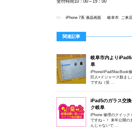
受付時間10：00～19：00
-
iPhone 7系 液晶画面
,
岐阜市
,
ご来
関連記事
岐阜市内よりiPa
阜
iPhone/iPad/Ma
巨人×ドジャース観まし
ですね（笑 …
iPad5のガラス
ク岐阜
iPhone 修理のクイ
ですね～！ 来年公開の
んじゃないで …