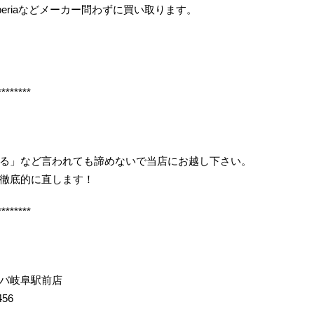
periaなどメーカー問わずに買い取ります。
********
る」など言われても諦めないで当店にお越し下さい。
徹底的に直します！
********
バ岐阜駅前店
456