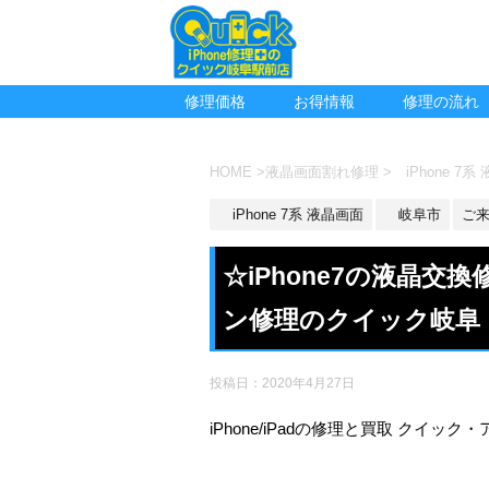
修理価格
お得情報
修理の流れ
HOME
>
液晶画面割れ修理
>
iPhone 7系
iPhone 7系 液晶画面
岐阜市
ご
☆iPhone7の液晶
ン修理のクイック岐阜
投稿日：
2020年4月27日
iPhone/iPadの修理と買取 クイッ