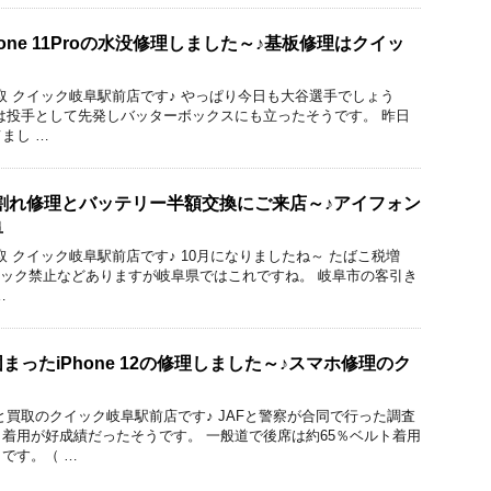
one 11Proの水没修理しました～♪基板修理はクイッ
修理と買取 クイック岐阜駅前店です♪ やっぱり今日も大谷選手でしょう
は投手として先発しバッターボックスにも立ったそうです。 昨日
まし …
の画面割れ修理とバッテリー半額交換にご来店～♪アイフォン
阜
理と買取 クイック岐阜駅前店です♪ 10月になりましたね～ たばこ税増
ロック禁止などありますが岐阜県ではこれですね。 岐阜市の客引き
…
ったiPhone 12の修理しました～♪スマホ修理のク
と買取のクイック岐阜駅前店です♪ JAFと警察が合同で行った調査
着用が好成績だったそうです。 一般道で後席は約65％ベルト着用
です。（ …