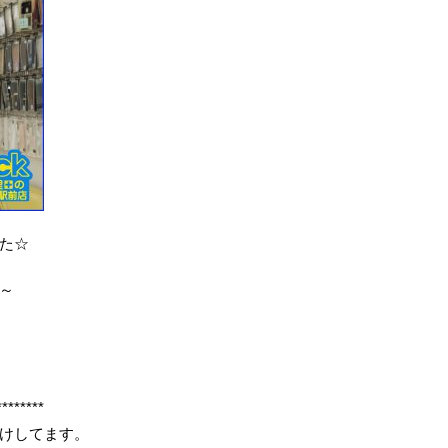
た☆
～
********
けしてます。