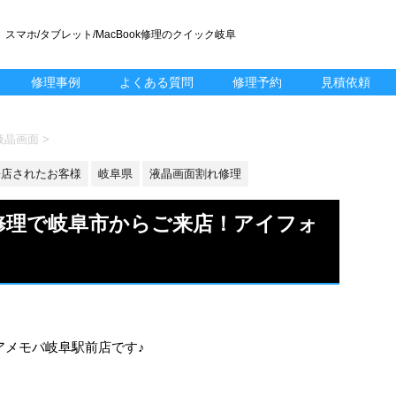
スマホ/タブレット/MacBook修理のクイック岐阜
修理事例
よくある質問
修理予約
見積依頼
 液晶画面
>
来店されたお客様
岐阜県
液晶画面割れ修理
交換修理で岐阜市からご来店！アイフォ
ク・アメモバ岐阜駅前店です♪