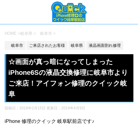
HOME
>
岐阜県
>
岐阜市
>
岐阜市
ご来店されたお客様
岐阜県
液晶画面割れ修理
☆画面が真っ暗になってしまった
iPhone6Sの液晶交換修理に岐阜市より
ご来店！アイフォン修理のクイック岐
阜
投稿日：2018年2月15日 更新日：
2019年4月9日
iPhone 修理のクイック 岐阜駅前店です♪