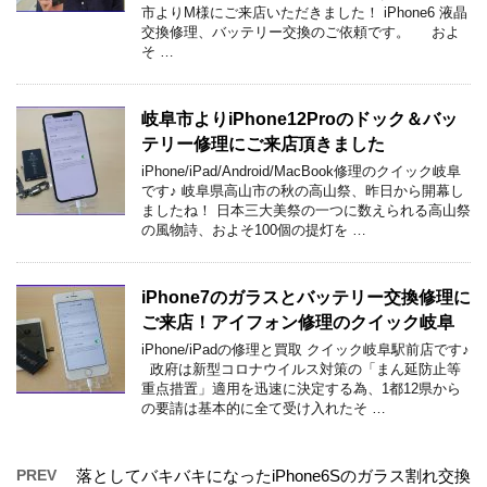
市よりM様にご来店いただきました！ iPhone6 液晶
交換修理、バッテリー交換のご依頼です。 およ
そ …
岐阜市よりiPhone12Proのドック＆バッ
テリー修理にご来店頂きました
iPhone/iPad/Android/MacBook修理のクイック岐阜
です♪ 岐阜県高山市の秋の高山祭、昨日から開幕し
ましたね！ 日本三大美祭の一つに数えられる高山祭
の風物詩、およそ100個の提灯を …
iPhone7のガラスとバッテリー交換修理に
ご来店！アイフォン修理のクイック岐阜
iPhone/iPadの修理と買取 クイック岐阜駅前店です♪
政府は新型コロナウイルス対策の「まん延防止等
重点措置」適用を迅速に決定する為、1都12県から
の要請は基本的に全て受け入れたそ …
PREV
落としてバキバキになったiPhone6Sのガラス割れ交換