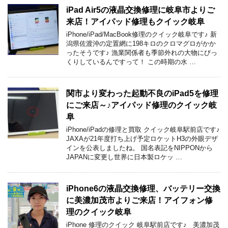
iPad Air5の液晶交換修理に岐阜市よりご
来店！アイパッド修理もクイック岐阜
iPhone/iPad/MacBook修理のクイック岐阜です♪ 新
潟県佐渡沖の定置網に198キロのクロマグロがかか
ったそうです♪ 漁業関係者も季節外れの大物にびっ
くりしているんですって！ この時期の水 …
関市より変わった起動不良のiPad5を修理
にご来店～♪アイパッド修理のクイック岐
阜
iPhone/iPadの修理と買取 クイック岐阜駅前店です♪
JAXAが21年度打ち上げ予定ロケットH3の外眼デザ
インを公表しましたね。 国名表記をNIPPONから
JAPANに変更し世界に日本製ロケッ …
iPhone6の液晶交換修理、バッテリー交換
に美濃加茂市よりご来店！アイフォン修
理のクイック岐阜
iPhone 修理のクイック 岐阜駅前店です♪ 美濃加茂