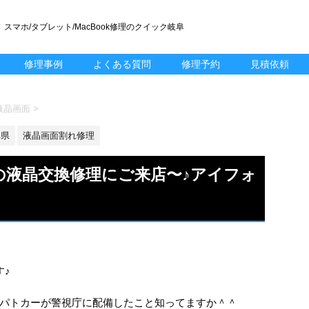
スマホ/タブレット/MacBook修理のクイック岐阜
修理事例
よくある質問
修理予約
見積依頼
 液晶画面
>
阜県
液晶画面割れ修理
e6の液晶交換修理にご来店〜♪アイフォ
す♪
パトカーが警視庁に配備したこと知ってますか＾＾