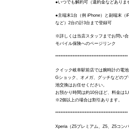
●いつでも解約可（違約金などありま
●主端末1台（例 iPhone）と副端末（iP
など）2台の計3台まで登録可
※詳しくは当店スタッフまでお問い合
モバイル保険へのページリンク
******************************************
クイック岐阜駅前店では腕時計の電池
Gショック、オメガ、グッチなどのブ
池交換はお任せください。
お預かり時間は約10分ほど、料金は1,
※2個以上の場合は割引あります。
******************************************
Xperia（Z5プレミアム、Z5、Z5