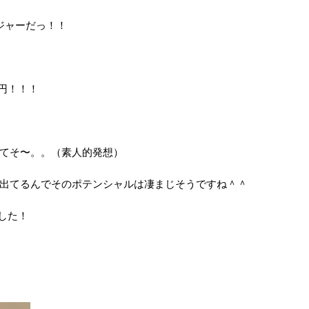
ジャーだっ！！
0円！！！
てそ〜。。（素人的発想）
か話出てるんでそのポテンシャルは凄まじそうですね＾＾
した！