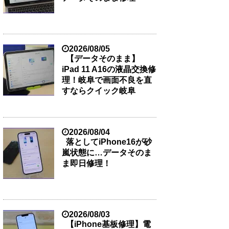
2026/08/05
【データそのまま】
iPad 11 A16の液晶交換修
理！岐阜で画面不良を直
すならクイック岐阜
2026/08/04
落としてiPhone16が砂
嵐状態に…データそのま
ま即日修理！
2026/08/03
【iPhone基板修理】電