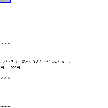
********
、バッテリー費用がなんと半額になります。
円→4,000円
********
********