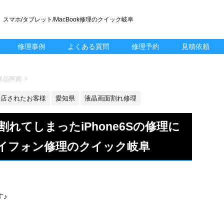
スマホ/タブレット/MacBook修理のクイック岐阜
修理事例
よくある質問
修理予約
見積依頼
 液晶画面
>
来店されたお客様
愛知県
液晶画面割れ修理
れてしまったiPhone6Sの修理に
イフォン修理のクイック岐阜
す♪