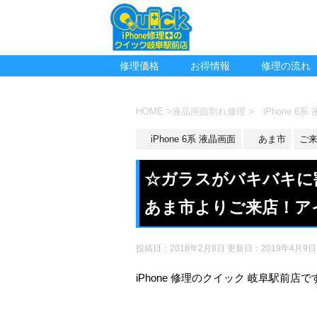
修理価格
お得情報
修理の流れ
HOME
>
液晶画面割れ修理
>
iPhone 6系
iPhone 6系 液晶画面
あま市
ご
☆ガラスがバキバキに割
あま市よりご来店！ア
投稿日：2018年2月8日 更新日：
2019年4月9日
iPhone 修理のクイック 岐阜駅前店で