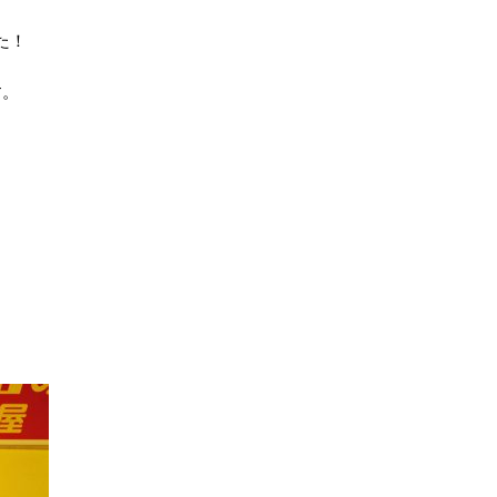
た！
す。