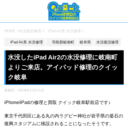
HOME
>
水没復旧修理
>
iPad Air系 水没修理
>
iPad Air系 水没修理
羽島郡岐南町
岐阜県
水没復旧修理
水没したiPad Air2の水没修理に岐南町
よりご来店。アイパッド修理のクイッ
ク岐阜
投稿日：
2019年12月11日
iPhone/iPadの修理と買取 クイック岐阜駅前店です♪
東京千代田区にある丸の内ラグビー神社が岩手県の釜石の
復興スタジアムに移設されることになったそうです。