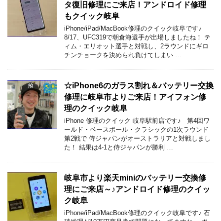
タ復旧修理にご来店！アンドロイド修理
もクイック岐阜
iPhone/iPad/MacBook修理のクイック岐阜です♪
8/17、UFC319で朝倉海選手が出場しましたね！ テ
ィム・エリオット選手と対戦し、2ラウンドにギロ
チンチョークを決められ負けてしまい …
☆iPhone6のガラス割れ＆バッテリー交換
修理に岐阜市よりご来店！アイフォン修
理のクイック岐阜
iPhone 修理のクイック 岐阜駅前店です♪ 第4回ワ
ールド・ベースボール・クラシックの1次ラウンド
第2戦で 侍ジャパンがオーストラリアと対戦しまし
た！ 結果は4-1と侍ジャパンが勝利 …
岐阜市より楽天miniのバッテリー交換修
理にご来店～♪アンドロイド修理のクイッ
ク岐阜
iPhone/iPad/MacBook修理のクイック岐阜です♪ 石