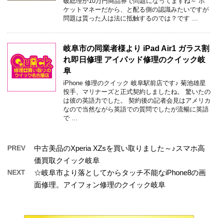
破総理が10万円商品券で問題になってますね～ ポ
ケットマネーだから、と配る側の認識みたいですが
問題は貰った人は法に抵触するのでは？です …
岐阜市の同業者様より iPad Air1 ガラス割
れ即日修理 アイパッド修理のクイック岐
阜
iPhone 修理のクイック 岐阜駅前店です♪ 菊池雄星
投手、マリナーズと正式契約しましたね。 驚いたの
は彼の英語力でした。 契約後の記者会見はアメリカ
なので当然ながら英語での質問でしたが流暢に英語
で …
PREV
中古美品のXperia XZsを買い取りました～♪スマホ高
価買取クイック岐阜
NEXT
☆岐阜市より落としてからタッチ不能なiPhone8の画
面修理。アイフォン修理のクイック岐阜