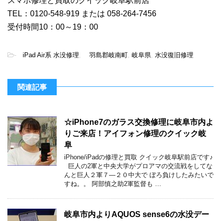
スマホ修理と買取のクイック岐阜駅前店
TEL：0120-548-919 または 058-264-7456
受付時間10：00～19：00
-
iPad Air系 水没修理
,
羽島郡岐南町
,
岐阜県
,
水没復旧修理
関連記事
☆iPhone7のガラス交換修理に岐阜市内よ
りご来店！アイフォン修理のクイック岐
阜
iPhone/iPadの修理と買取 クイック岐阜駅前店です♪
巨人の2軍と中央大学がプロアマの交流戦をしてな
んと巨人２軍７―２０中大で ぼろ負けしたみたいで
すね。。 阿部慎之助2軍監督も …
岐阜市内よりAQUOS sense6の水没デー