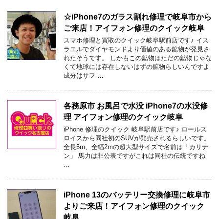
☆iPhone7のガラス割れ修理で岐阜市から
ご来店！アイフォン修理のクイック岐阜
スマホ修理と買取のクイック岐阜駅前店です♪ イス
ラエルでダイヤモンドより価値のある鉱物が発見さ
れたそうです。 しかもこの鉱物はただの鉱物じゃな
くて地球には存在しないはずの鉱物らしいんですよ
成分はサフ …
各務原市 お風呂で水没 iPhone7の水没修
理 アイフォン修理のクイック岐阜
iPhone 修理のクイック 岐阜駅前店です♪ ロールス
ロイスから同社初のSUVが発売されるらしいです。
全長5m、全幅2mの超大型サイズで名前は「カリナ
ン」 馬力は非公表ですがこれは同社の伝統ですね
…
iPhone 13のバッテリー交換修理に岐阜市
よりご来店！アイフォン修理のクイック
岐阜