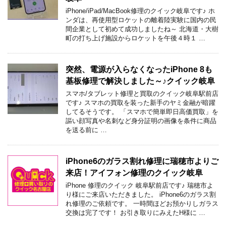
iPhone/iPad/MacBook修理のクイック岐阜です♪ ホ
ンダは、再使用型ロケットの離着陸実験に国内の民
間企業として初めて成功しましたね～ 北海道・大樹
町の打ち上げ施設からロケットを午後４時１ …
突然、電源が入らなくなったiPhone 8も
基板修理で解決しました～♪クイック岐阜
スマホ/タブレット修理と買取のクイック岐阜駅前店
です♪ スマホの買取を装った新手のヤミ金融が暗躍
してるそうです。 「スマホで簡単即日高価買取」を
謳い顔写真や名刺など身分証明の画像を条件に商品
を送る前に …
iPhone6のガラス割れ修理に瑞穂市よりご
来店！アイフォン修理のクイック岐阜
iPhone 修理のクイック 岐阜駅前店です♪ 瑞穂市よ
り様にご来店いただきました。 iPhone6のガラス割
れ修理のご依頼です。 一時間ほどお預かりしガラス
交換は完了です！ お引き取りにみえたH様に …