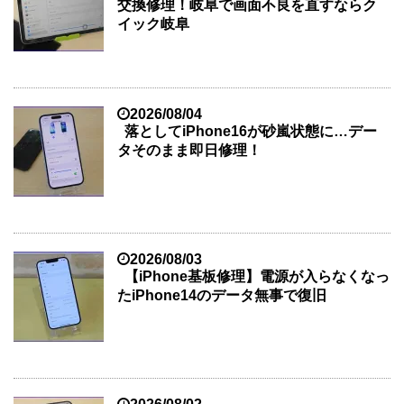
交換修理！岐阜で画面不良を直すならク
イック岐阜
2026/08/04
落としてiPhone16が砂嵐状態に…デー
タそのまま即日修理！
2026/08/03
【iPhone基板修理】電源が入らなくなっ
たiPhone14のデータ無事で復旧