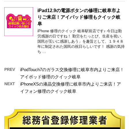
iPad12.9の電源ボタンの修理に岐阜市よ
りご来店！アイパッド修理もクイック岐
阜
iPhone 修理のクイック 岐阜駅前店です♪ 今日は勤
労感謝の日ですね！ 勤労をたっとび、生産を祝い、
国民が互いに感謝しあう」を趣旨として、１９４８
年に制定された国民の祝日らしいです！ 感謝の気持
ち …
PREV
iPodTouch7のガラス交換修理に岐阜市内よりご来店！
アイポッド修理のクイック岐阜
NEXT
iPhoneXSの液晶交換修理に岐阜市内よりご来店！ア
イフォン修理のクイック岐阜