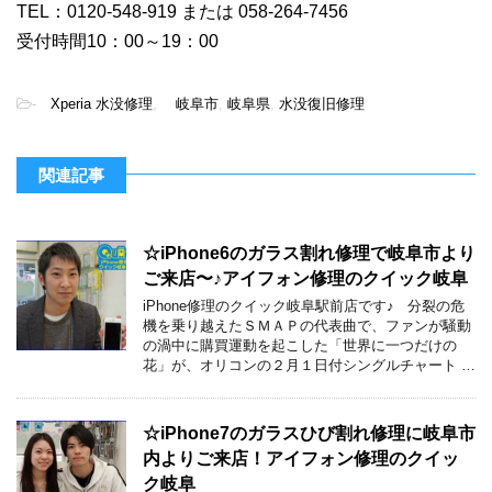
TEL：0120-548-919 または 058-264-7456
受付時間10：00～19：00
-
Xperia 水没修理
,
岐阜市
,
岐阜県
,
水没復旧修理
関連記事
☆iPhone6のガラス割れ修理で岐阜市より
ご来店〜♪アイフォン修理のクイック岐阜
iPhone修理のクイック岐阜駅前店です♪ 分裂の危
機を乗り越えたＳＭＡＰの代表曲で、ファンが騒動
の渦中に購買運動を起こした「世界に一つだけの
花」が、オリコンの２月１日付シングルチャート …
☆iPhone7のガラスひび割れ修理に岐阜市
内よりご来店！アイフォン修理のクイッ
ク岐阜