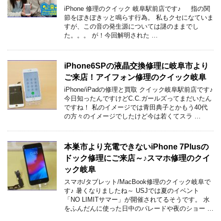
iPhone 修理のクイック 岐阜駅前店です♪ 指の関
節をぽきぽきッと鳴らす行為。 私もクセになていま
すが、この音の発生源については謎のままでし
た。。。 が！今回解明された …
iPhone6SPの液晶交換修理に岐阜市より
ご来店！アイフォン修理のクイック岐阜
iPhone/iPadの修理と買取 クイック岐阜駅前店です♪
今日知ったんですけどC.C.ガールズってまだいたん
ですね！ 私のイメージでは青田典子とかもう40代
の方々のイメージでしたけど今は若くてスラ …
本巣市より充電できないiPhone 7Plusの
ドック修理にご来店～♪スマホ修理のクイ
ック岐阜
スマホ/タブレット/MacBook修理のクイック岐阜で
す♪ 暑くなりましたね～ USJでは夏のイベント
「NO LIMITサマー」が開催されてるそうです。 水
をふんだんに使った日中のパレードや夜のショー …