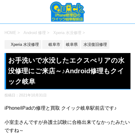
HOME
>
Android 修理
>
Xperia 水没修理
>
Xperia 水没修理
岐阜市
岐阜県
水没復旧修理
お手洗いで水没したエクスぺリアの水
没修理にご来店～♪Android修理もクイ
ック岐阜
投稿日：
2021年10月31日
iPhone/iPadの修理と買取 クイック岐阜駅前店です♪
小室圭さんですが弁護士試験に合格出来てなかったみたい
ですね～