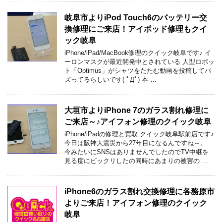
岐阜市よりiPod Touch6のバッテリー交
換修理にご来店！アイポッド修理もクイ
ック岐阜
iPhone/iPad/MacBook修理のクイック岐阜です♪ イ
ーロンマスクが最近開発中とされている 人型ロボッ
ト「Optimus」がシャツをたたむ動画を投稿してバ
ズってるらしいです( ﾟДﾟ) 本 …
大垣市よりiPhone 7のガラス割れ修理に
ご来店～♪アイフォン修理のクイック岐阜
iPhone/iPadの修理と買取 クイック岐阜駅前店です♪
今日は阪神大震災から27年目になるんですね～。
今みたいにSNSはありませんでしたのでTV中継を
見る度にビックリしたの同時にあまりの被害の …
iPhone6のガラス割れ交換修理に各務原市
よりご来店！アイフォン修理のクイック
岐阜