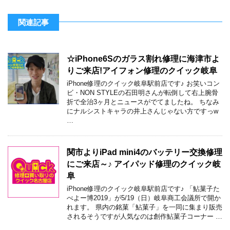
関連記事
☆iPhone6Sのガラス割れ修理に海津市よ
りご来店!アイフォン修理のクイック岐阜
iPhone修理のクイック岐阜駅前店です♪ お笑いコン
ビ・NON STYLEの石田明さんが転倒して右上腕骨
折で全治3ヶ月とニュースがでてましたね。 ちなみ
にナルシストキャラの井上さんじゃない方ですっw
…
関市よりiPad mini4のバッテリー交換修理
にご来店～♪ アイパッド修理のクイック岐
阜
iPhone修理のクイック岐阜駅前店です♪ 「鮎菓子た
べよー博2019」が5/19（日）岐阜商工会議所で開か
れます。 県内の銘菓「鮎菓子」を一同に集まり販売
されるそうですが人気なのは創作鮎菓子コーナー …