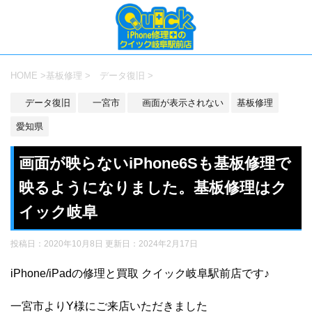
HOME
>
基板修理
>
データ復旧
>
データ復旧
一宮市
画面が表示されない
基板修理
愛知県
画面が映らないiPhone6Sも基板修理で
映るようになりました。基板修理はク
イック岐阜
投稿日：2020年10月8日 更新日：
2024年2月17日
iPhone/iPadの修理と買取 クイック岐阜駅前店です♪
一宮市よりY様にご来店いただきました