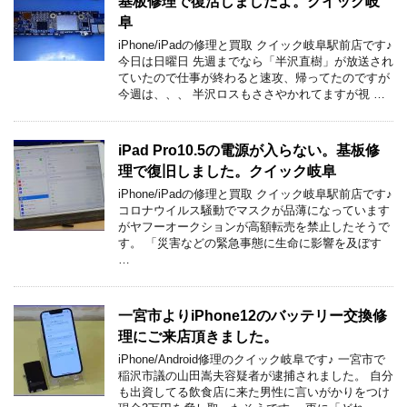
基板修理で復活しましたよ。クイック岐
阜
iPhone/iPadの修理と買取 クイック岐阜駅前店です♪
今日は日曜日 先週までなら「半沢直樹」が放送され
ていたので仕事が終わると速攻、帰ってたのですが
今週は、、、 半沢ロスもささやかれてますが視 …
iPad Pro10.5の電源が入らない。基板修
理で復旧しました。クイック岐阜
iPhone/iPadの修理と買取 クイック岐阜駅前店です♪
コロナウイルス騒動でマスクが品薄になっています
がヤフーオークションが高額転売を禁止したそうで
す。 「災害などの緊急事態に生命に影響を及ぼす
…
一宮市よりiPhone12のバッテリー交換修
理にご来店頂きました。
iPhone/Android修理のクイック岐阜です♪ 一宮市で
稲沢市議の山田嵩夫容疑者が逮捕されました。 自分
も出資してる飲食店に来た男性に言いがかりをつけ