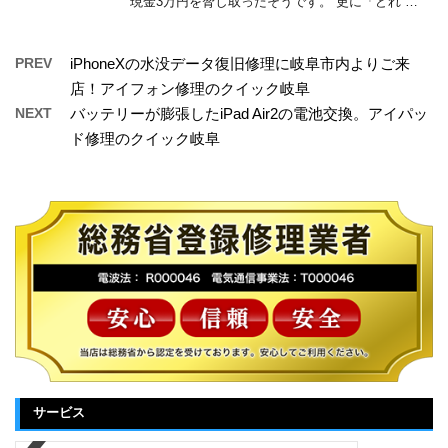
現金3万円を脅し取ったそうです。 更に「どれ …
PREV
iPhoneXの水没データ復旧修理に岐阜市内よりご来
店！アイフォン修理のクイック岐阜
NEXT
バッテリーが膨張したiPad Air2の電池交換。アイパッ
ド修理のクイック岐阜
サービス