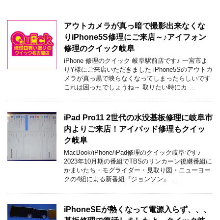
アウトカメラが真っ暗で撮影出来なくな
りiPhone5S修理にご来店～♪アイフォン
修理のクイック岐阜
iPhone 修理のクイック 岐阜駅前店です♪ 一宮市よ
りY様にご来店いただきました iPhone5Sのアウトカ
メラが真っ黒で映らなくなってしまったらしいです
これは困ったでしょうね～ 取りたい時にカ …
iPad Pro11 2世代の水没基板修理に岐阜市
内よりご来店！アイパッド修理もクイッ
ク岐阜
MacBook/iPhone/iPad修理のクイック岐阜です♪
2023年10月期の番組でTBSのリンカーン後継番組に
かまいたち・モグライダー・見取り図・ニューヨー
クの4組による新番組『ジョンソン』 …
iPhoneSEが熱くなって電源入らず、、、