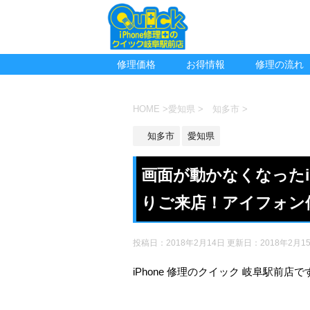
修理価格
お得情報
修理の流れ
HOME
>
愛知県
>
知多市
>
知多市
愛知県
画面が動かなくなったi
りご来店！アイフォン
投稿日：2018年2月14日 更新日：
2018年2月1
iPhone 修理のクイック 岐阜駅前店で