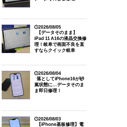
2026/08/05
【データそのまま】
iPad 11 A16の液晶交換修
理！岐阜で画面不良を直
すならクイック岐阜
2026/08/04
落としてiPhone16が砂
嵐状態に…データそのま
ま即日修理！
2026/08/03
【iPhone基板修理】電