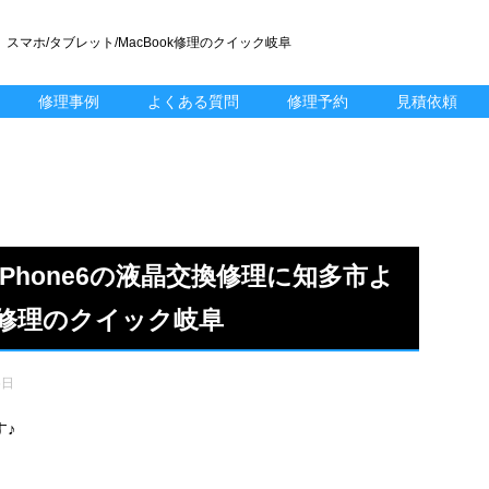
スマホ/タブレット/MacBook修理のクイック岐阜
修理事例
よくある質問
修理予約
見積依頼
Phone6の液晶交換修理に知多市よ
修理のクイック岐阜
5日
す♪