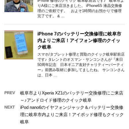
iPhone 修理のクイック 岐阜駅前店です♪ 岐阜市よ
りA様にご来店頂きました。 iPhone6S 液晶交換修
理のご依頼です。 およそ1時間のお預かりで修理
完了です。 & …
iPhone 7のバッテリー交換修理に岐阜市
内よりご来店！アイフォン修理のクイッ
ク岐阜
スマホ/タブレット修理と買取のクイック岐阜駅前店
です♪ タレントのオスマン・サンコンさんが『来日
50周年記念 日本ギニア友好チャリティーパーティ
ー』前囲み取材に参加してましたね。 サンコンさん
は、日本 …
PREV
岐阜市よりXperia XZ1のバッテリー交換修理にご来店
～♪アンドロイド修理のクイック岐阜
NEXT
iPod nano6のイヤフォンジャック＆バッテリー交換修
理に岐阜市内よりご来店！アイポッド修理もクイック
岐阜