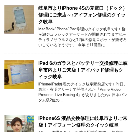
岐阜市よりiPhone 4Sの充電口（ドック）
修理にご来店～♪アイフォン修理のクイッ
ク岐阜
MacBook/iPhone/iPad修理のクイック岐阜です♪ 柳
ヶ瀬ジュラシックアーケードが開催されてますね～
ティラノサウルスなど12体の恐竜ロボットが勢ぞろ
いしているそうです。 今年で11回目に …
iPad 6のガラスとバッテリー交換修理に岐
阜市内よりご来店！アイパッド修理もク
イック岐阜
iPhone/iPad修理のクイック岐阜駅前店です♪ 昨日、
東京・有明アリーナで開催された『Prime Video
Presents Live Boxing 4』がありましたね♪ 日本バン
タム級2位の …
iPhone6S 液晶交換修理に岐阜市よりご来
店！アイフォーン修理のクイック岐阜