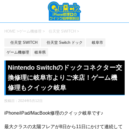
HOME
>
ゲーム機修理
>
任天堂 SWITCH
>
任天堂 SWITCH
任天堂 Switch ドック
岐阜市
ゲーム機修理
岐阜県
Nintendo Switchのドックコネクター交
換修理に岐阜市よりご来店！ゲーム機
修理もクイック岐阜
投稿日：
2024年5月12日
iPhone/iPad/MacBook修理のクイック岐阜です♪
最大クラスの太陽フレアが8日から11日にかけて連続して