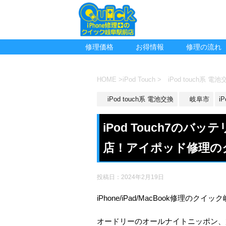
修理価格
お得情報
修理の流れ
HOME
>
iPod Touch
>
iPod touch系 電池
iPod touch系 電池交換
岐阜市
iP
iPod Touch7の
店！アイポッド修理の
投稿日：
2024年2月19日
iPhone/iPad/MacBook修理のクイ
オードリーのオールナイトニッポン、