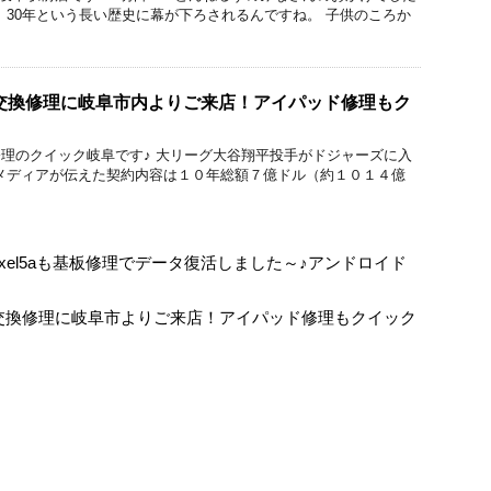
 30年という長い歴史に幕が下ろされるんですね。 子供のころか
ガラス交換修理に岐阜市内よりご来店！アイパッド修理もク
acBook修理のクイック岐阜です♪ 大リーグ大谷翔平投手がドジャーズに入
メディアが伝えた契約内容は１０年総額７億ドル（約１０１４億
Pixel5aも基板修理でデータ復活しました～♪アンドロイド
リー交換修理に岐阜市よりご来店！アイパッド修理もクイック