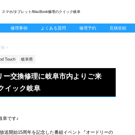
スマホ/タブレット/MacBook修理のクイック岐阜
修理事例
よくある質問
修理予約
見積依頼
交換
>
od Touch
岐阜県
バッテリー交換修理に岐阜市内よりご来
クイック岐阜
ック岐阜です♪
放送開始15周年を記念した番組イベント『オードリーの