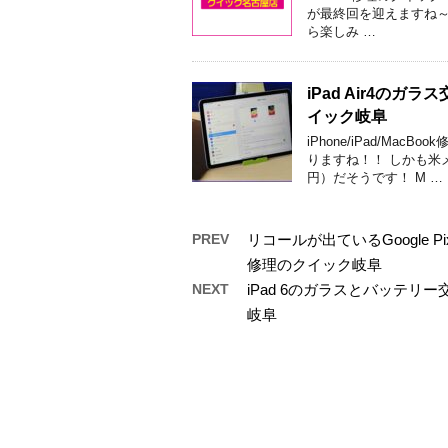
が最終回を迎えますね～
ら楽しみ …
iPad Air4の
イック岐阜
iPhone/iPad/M
りますね！！ しかも米
円）だそうです！ M …
PREV
リコールが出ているGoogle 
修理のクイック岐阜
NEXT
iPad 6のガラスとバッテ
岐阜