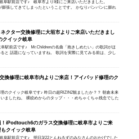
ック 岐阜駅前店です♪ 岐阜市よりI様にご来店いただきました。
リーが膨張してきてしまったということです。 かなりパンパンに膨れ
ックコネクター交換修理に大垣市よりご来店いただきまし
のクイック岐阜
岐阜駅前店です♪ Mr.Childrenの名曲「抱きしめたい」の歌詞がほ
ると 話題になっていますね。 歌詞を実際に見てみる前は、少し
リー交換修理に岐阜市内よりご来店！アイパッド修理のク
/iPad修理のクイック岐阜です♪ 昨日の超RIZIN2観ましたか？？ 朝倉未来
いましたね。 裸絞めからのタップ・・・めちゃくちゃ残念でした
iPodtouch6のガラス交換修理に岐阜市よりご来
理もクイック岐阜
ック 岐阜駅前店です♪ 明日3/22とんねるずのみなさんのおかげでした