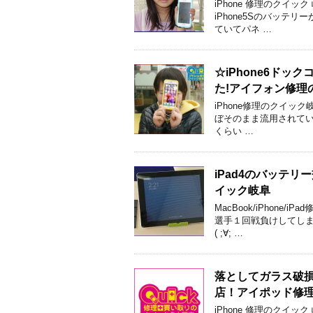
iPhone 修理のクイ
iPhone5Sのバッテ
ていてパネ …
☆iPhone6ド
た!アイフォン修理
iPhone修理のクイック
ぼそのまま流用されてい
くらい …
iPad4のバッテ
イック岐阜
MacBook/iPhone
選手１回戦負けしてしま
( ;∀; …
落としてガラス破損！
店！アイポッド修
iPhone 修理のクイ