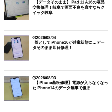
【データそのまま】iPad 11 A16の液晶
交換修理！岐阜で画面不良を直すならク
イック岐阜
2026/08/04
落としてiPhone16が砂嵐状態に…デー
タそのまま即日修理！
2026/08/03
【iPhone基板修理】電源が入らなくなっ
たiPhone14のデータ無事で復旧