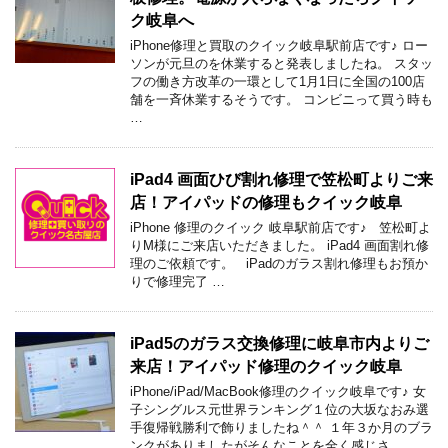
ク岐阜へ
iPhone修理と買取のクイック岐阜駅前店です♪ ロー
ソンが元旦のを休業すると発表しましたね。 スタッ
フの働き方改革の一環として1月1日に全国の100店
舗を一斉休業するそうです。 コンビニって買う時も
…
iPad4 画面ひび割れ修理で笠松町よりご来
店！アイパッドの修理もクイック岐阜
iPhone 修理のクイック 岐阜駅前店です♪ 笠松町よ
りM様にご来店いただきました。 iPad4 画面割れ修
理のご依頼です。 iPadのガラス割れ修理もお預か
りで修理完了 …
iPad5のガラス交換修理に岐阜市内よりご
来店！アイパッド修理のクイック岐阜
iPhone/iPad/MacBook修理のクイック岐阜です♪ 女
子シングルス元世界ランキング１位の大坂なおみ選
手復帰戦勝利で飾りましたね＾＾ １年３か月のブラ
ンクがありましたがそんなことを全く感じさ …