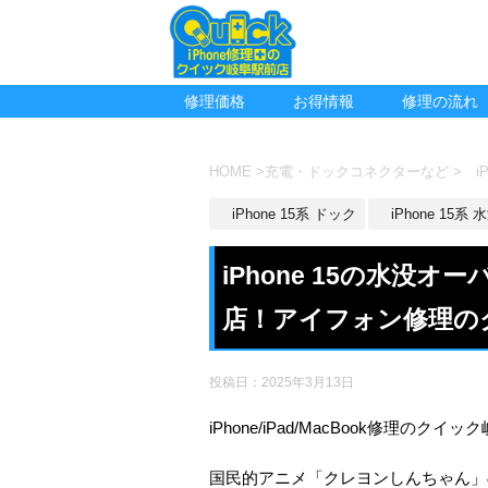
修理価格
お得情報
修理の流れ
HOME
>
充電・ドックコネクターなど
>
iP
iPhone 15系 ドック
iPhone 15系
iPhone 15の水没
店！アイフォン修理の
投稿日：
2025年3月13日
iPhone/iPad/MacBook修理のクイ
国民的アニメ「クレヨンしんちゃん」