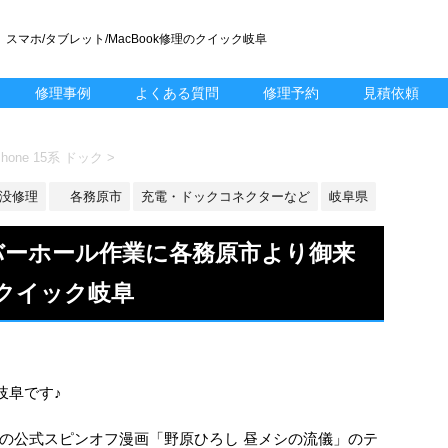
スマホ/タブレット/MacBook修理のクイック岐阜
修理事例
よくある質問
修理予約
見積依頼
hone 15系 ドック
>
 水没修理
各務原市
充電・ドックコネクターなど
岐阜県
オーバーホール作業に各務原市より御来
クイック岐阜
ック岐阜です♪
の公式スピンオフ漫画「野原ひろし 昼メシの流儀」のテ