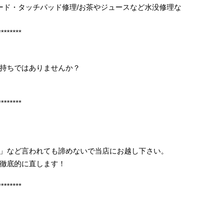
ボード・タッチパッド修理/お茶やジュースなど水没修理な
********
持ちではありませんか？
********
」など言われても諦めないで当店にお越し下さい。
徹底的に直します！
********