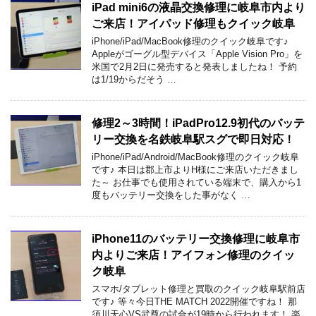
iPad mini6の液晶交換修理に岐阜市内より
ご来店！アイパッド修理もクイック岐阜
iPhone/iPad/MacBook修理のクイック岐阜です♪
Appleがゴーグル型デバイス「Apple Vision Pro」を
米国で2月2日に発売すると発表しましたね！ 予約
は1/19からだそう …
修理2～3時間！iPadPro12.9初代のバッテ
リー交換を名鉄岐阜駅スグで即日対応！
iPhone/iPad/Android/MacBook修理のクイック岐阜
です♪ 本日は郡上市よりH様にご来店いただきまし
た～ お仕事でも使用されている端末で、購入から1
度もバッテリー交換をした事がなく …
iPhone11のバッテリー交換修理に岐阜市
内よりご来店！アイフォン修理のクイッ
ク岐阜
スマホ/タブレット修理と買取のクイック岐阜駅前店
です♪ 等々今日THE MATCH 2022開催ですね！ 那
須川天心VS武尊の試合が19時から行われます！ 楽