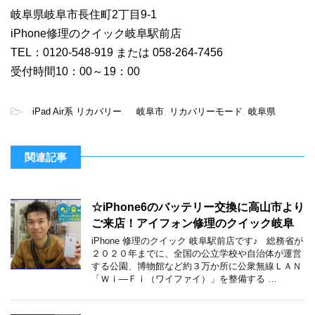
岐阜県岐阜市長住町2丁目9-1
iPhone修理のクイック岐阜駅前店
TEL：0120-548-919 または 058-264-7456
受付時間10：00～19：00
-
iPad Air系 リカバリー
,
岐阜市
,
リカバリーモード
,
岐阜県
関連記事
☆iPhone6のバッテリー交換に高山市より
ご来店！アイフォン修理のクイック岐阜
iPhone 修理のクイック 岐阜駅前店です♪ 総務省が
２０２０年までに、全国の公立学校や自治体が運営
する公園、博物館など約３万か所に公衆無線ＬＡＮ
「Ｗｉ―Ｆｉ（ワイファイ）」を整備する …