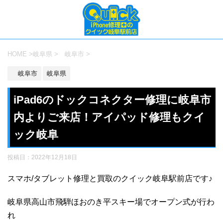
HOME
>
岐阜県
>
岐阜市
>
岐阜市
岐阜県
iPad6のドックコネクター修理に岐阜市
内よりご来店！アイパッド修理もクイ
ック岐阜
投稿日：
2022年12月18日
スマホ/タブレット修理と買取のクイック岐阜駅前店です♪
岐阜県高山市飛騨ほおのき平スキー場でオープン式が行わ
れ