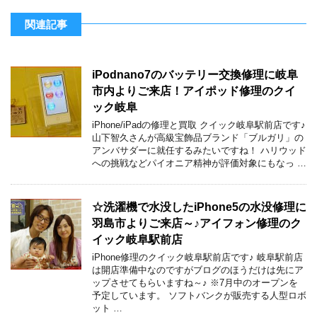
関連記事
iPodnano7のバッテリー交換修理に岐阜
市内よりご来店！アイポッド修理のクイ
ック岐阜
iPhone/iPadの修理と買取 クイック岐阜駅前店です♪
山下智久さんが高級宝飾品ブランド「ブルガリ」の
アンバサダーに就任するみたいですね！ ハリウッド
への挑戦などパイオニア精神が評価対象にもなっ …
☆洗濯機で水没したiPhone5の水没修理に
羽島市よりご来店～♪アイフォン修理のク
イック岐阜駅前店
iPhone修理のクイック岐阜駅前店です♪ 岐阜駅前店
は開店準備中なのですがブログのほうだけは先にア
ップさせてもらいますね～♪ ※7月中のオープンを
予定しています。 ソフトバンクが販売する人型ロボ
ット …