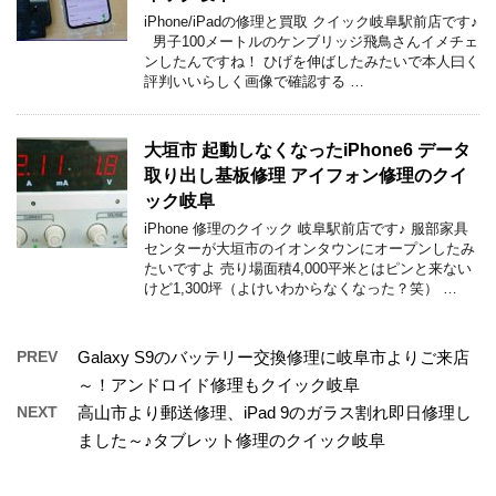
iPhone/iPadの修理と買取 クイック岐阜駅前店です♪
男子100メートルのケンブリッジ飛鳥さんイメチェ
ンしたんですね！ ひげを伸ばしたみたいで本人曰く
評判いいらしく画像で確認する …
大垣市 起動しなくなったiPhone6 データ
取り出し基板修理 アイフォン修理のクイ
ック岐阜
iPhone 修理のクイック 岐阜駅前店です♪ 服部家具
センターが大垣市のイオンタウンにオープンしたみ
たいですよ 売り場面積4,000平米とはピンと来ない
けど1,300坪（よけいわからなくなった？笑） …
PREV
Galaxy S9のバッテリー交換修理に岐阜市よりご来店
～！アンドロイド修理もクイック岐阜
NEXT
高山市より郵送修理、iPad 9のガラス割れ即日修理し
ました～♪タブレット修理のクイック岐阜