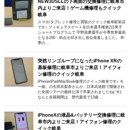
NEW3DSLLの下画面の交換修理に岐阜市
内よりご来店！ゲーム機修理もクイック
岐阜
スマホ/タブレット修理と買取のクイック岐阜駅前店
です♪ フィギュアスケート全日本選手権第2日男子
ショートプログラムで 宇野昌磨選手が今季世界最高
となる100・45点を叩き出し首位発進しました。 昨
季の …
突然リンゴループになったiPhone XRの
基板修理に岐阜市よりご来店！アイフォ
ン修理のクイック岐阜
iPhone/iPad/MacBook修理のクイック岐阜です♪ モ
ー娘。の生田衣梨奈さんが、日本武道館で開催され
た全国ツアーの最終公演で卒業されましたね( ;∀;)
なんと在籍期間は、歴代最長で13歳 …
iPhoneXの液晶&バッテリー交換修理に岐
阜市内よりご来店！アイフォン修理のク
イック岐阜