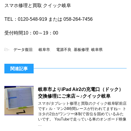
スマホ修理と買取 クイック岐阜
TEL：0120-548-919 または 058-264-7456
受付時間10：00～19：00
-
データ復旧
,
岐阜市
,
電源不良
,
基板修理
,
岐阜県
関連記事
岐阜市よりiPad Air2の充電口（ドック）
交換修理にご来店～♪クイック岐阜
スマホ/タブレット修理と買取のクイック岐阜駅前店
です♪ ル・マン24時間レースが行われてますね～ ト
ヨタの2台がワンツー体制で首位を固めているみた
いです。 YouTubeで走っている車のオンボード映像
…