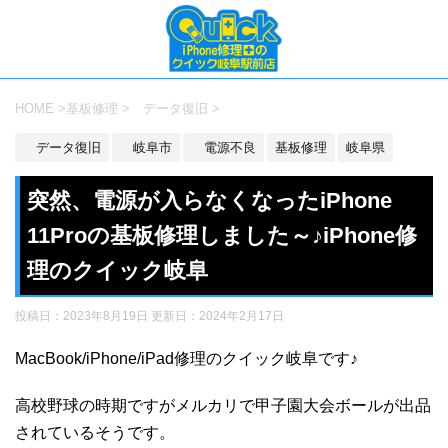
HOME
>
基板修理
>
データ復旧
>
データ復旧
岐阜市
電源不良
基板修理
岐阜県
突然、電源が入らなくなったiPhone
11Proの基板修理しました～♪iPhone修
理のクイック岐阜
投稿日：2023年8月19日 更新日：
2024年2月17日
MacBook/iPhone/iPad修理のクイック岐阜です♪
高校野球の時期ですがメルカリで甲子園大会ボールが出品
されているそうです。