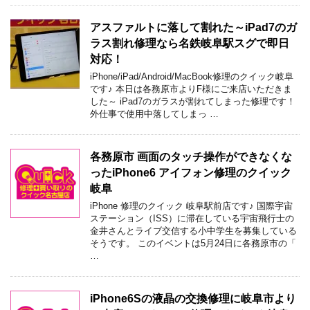
アスファルトに落して割れた～iPad7のガ
ラス割れ修理なら名鉄岐阜駅スグで即日
対応！
iPhone/iPad/Android/MacBook修理のクイック岐阜
です♪ 本日は各務原市よりF様にご来店いただきま
した～ iPad7のガラスが割れてしまった修理です！
外仕事で使用中落してしまっ …
各務原市 画面のタッチ操作ができなくな
ったiPhone6 アイフォン修理のクイック
岐阜
iPhone 修理のクイック 岐阜駅前店です♪ 国際宇宙
ステーション（ISS）に滞在している宇宙飛行士の
金井さんとライブ交信する小中学生を募集している
そうです。 このイベントは5月24日に各務原市の「
…
iPhone6Sの液晶の交換修理に岐阜市より