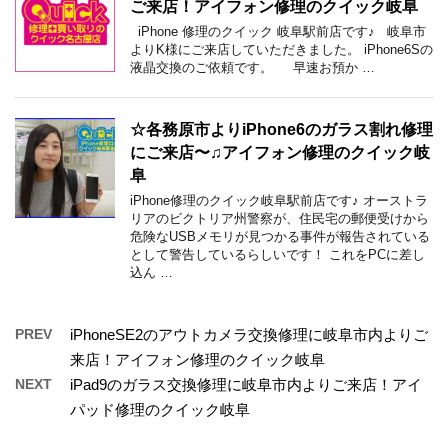
ご来店！アイフォン修理のクイック岐阜
iPhone 修理のクイック 岐阜駅前店です♪ 岐阜市
よりK様にご来店していただきました。 iPhone6Sの
液晶交換のご依頼です。 早速お預か …
☆各務原市よりiPhone6のガラス割れ修理
にご来店〜♫アイフォン修理のクイック岐
阜
iPhone修理のクイック岐阜駅前店です♪ オーストラ
リアのビクトリア州警察が、住民宅の郵便受けから
危険なUSBメモリが見つかる事件が報告されている
として警告しているらしいです！ これをPCに差し
込ん …
PREV
iPhoneSE2のアウトカメラ交換修理に岐阜市内よりご
来店！アイフォン修理のクイック岐阜
NEXT
iPad9のガラス交換修理に岐阜市内よりご来店！アイ
パッド修理のクイック岐阜