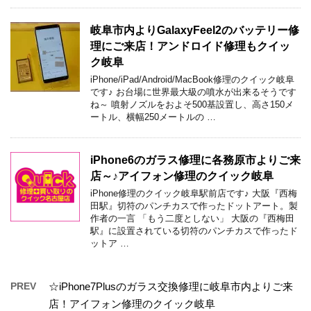
岐阜市内よりGalaxyFeel2のバッテリー修
理にご来店！アンドロイド修理もクイッ
ク岐阜
iPhone/iPad/Android/MacBook修理のクイック岐阜
です♪ お台場に世界最大級の噴水が出来るそうです
ね～ 噴射ノズルをおよそ500基設置し、高さ150メ
ートル、横幅250メートルの …
iPhone6のガラス修理に各務原市よりご来
店～♪アイフォン修理のクイック岐阜
iPhone修理のクイック岐阜駅前店です♪ 大阪『西梅
田駅』切符のパンチカスで作ったドットアート。製
作者の一言 「もう二度としない」 大阪の『西梅田
駅』に設置されている切符のパンチカスで作ったド
ットア …
PREV
☆iPhone7Plusのガラス交換修理に岐阜市内よりご来
店！アイフォン修理のクイック岐阜