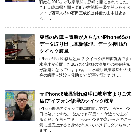
戦絵巻2016」が岐阜県関ヶ原町で開催されました。
これは岐阜県と関ヶ原町が古戦場一帯で開いたイベ
ントで西軍大将の石田三成役は俳優の山本耕史さ
ん、 …
突然の故障～電源が入らないiPhone6Sの
データ取り出し基板修理。データ復旧の
クイック岐阜
iPhone/iPadの修理と買取 クイック岐阜駅前店です♪
水産庁が公開した10/7の北朝鮮の漁船との衝突映像
が話題になっていますね。 ※水産庁漁業取締船の衝
突の瞬間～沈没～救助まで 記事で読むだけ …
☆iPhone6液晶割れ修理に岐阜市よりご来
店!アイフォン修理のクイック岐阜
iPhone修理のクイック岐阜駅前店です♪ いや〜、今
日は熱いですね。 なんでも22度？？付近まで上が
るんだとか言ってましたね〜 今まで寒かったのに一
気に温度上がると身体がついていけずにダレちゃい
ます …