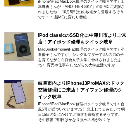
iPhone/iPad/MacBook修理のクイック岐阜です♪ 山
本舞香さんが「ANOTHER SKY」の新MCに抜擢さ
れましたね！ 10月5日(土)の放送から登場するそう
です＾＾ 新MCに変わり番組 …
iPod classicのSSD化に中津川市よりご来
店！アイポッド修理もクイック岐阜
MacBook/iPhone/iPad修理のクイック岐阜です♪ 小
倉優子さんですが、シングルマザーで3人の男の子
を育てながら白百合女子大学に合格されましたよ
ね！ 育児や仕事をしながらの大学生活ですが、 …
岐阜市内よりiPhone13ProMAXのドック
交換修理にご来店！アイフォン修理のク
イック岐阜
iPhone/iPad/MacBook修理のクイック岐阜です♪ 台
風5号が近づいていますね！ 北上してるみたいで明
日15日の朝にかけて北海道を縦断するそうです。
その影響で明日はかなり強めの風が吹くそ …