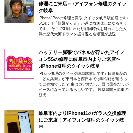
修理にご来店～♪アイフォン修理のクイッ
ク岐阜
iPhone/iPadの修理と買取 クイック岐阜駅前店です♪
6/14より「麒麟がくる」が遂に放送休止になるそう
です。 そこで3週にわたり戦国時代を舞台にした人
気の歴代大河ドラマを振り返る名場面が放送 …
バッテリー膨張でパネルが浮いたアイフ
ォン5Sの修理に岐阜市内よりご来店〜
♪iPhone修理のクイック岐阜
iPhone修理のクイック岐阜駅前店です♪ 日清食品の
「どん兵衛」が東日本と西日本では味付けが違うっ
てご存知でした？ 東はカツオだし、西は昆布だしが
ベースになっているらしいです。 岐阜県関ヶ原町の
観光 …
岐阜市内よりiPhone11のガラス交換修理
にご来店！アイフォン修理のクイック岐
阜