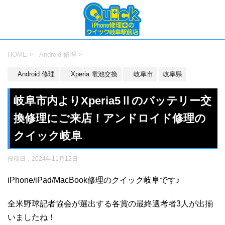
HOME
>
Android 修理
>
Android 修理
Xperia 電池交換
岐阜市
岐阜県
岐阜市内よりXperia5Ⅱのバッテリー交
換修理にご来店！アンドロイド修理の
クイック岐阜
投稿日：
2024年11月12日
iPhone/iPad/MacBook修理のクイック岐阜です♪
全米野球記者協会が選出する各賞の最終選考者3人が出揃
いましたね！